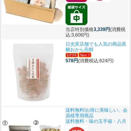
当店特別価格
3,339円
(消費税
込:3,606円)
日光実店舗でも人気の商品
黒
糖おから煎餅
578円
(消費税込:624円)
送料無料!お得に美味しい、会
員様専用商品
送料無料・味の玉手箱・八月