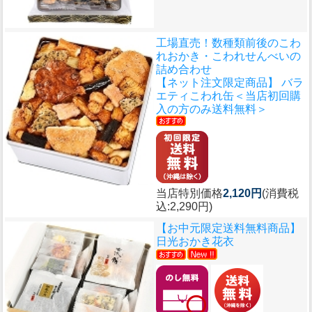
工場直売！数種類前後のこわ
れおかき・こわれせんべいの
詰め合わせ
【ネット注文限定商品】 バラ
エティこわれ缶＜当店初回購
入の方のみ送料無料＞
当店特別価格
2,120円
(消費税
込:2,290円)
【お中元限定送料無料商品】
日光おかき花衣