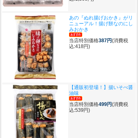
あの『ぬれ揚げおかき』がリ
ニューアル！
揚げ餅なのにし
みおかき
当店特別価格
387円
(消費税
込:418円)
【通販初登場！】
揚いそべ醤
油味
当店特別価格
499円
(消費税
込:539円)