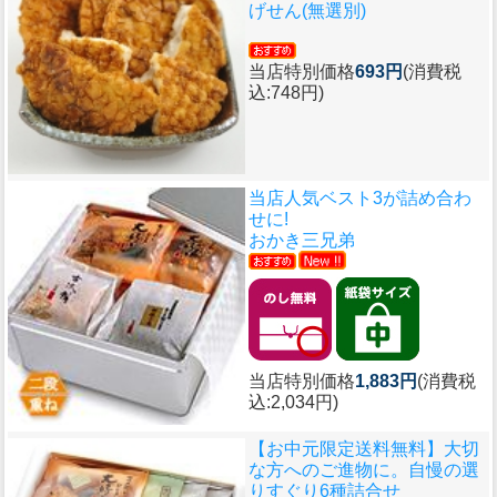
げせん(無選別)
当店特別価格
693円
(消費税
込:748円)
当店人気ベスト3が詰め合わ
せに!
おかき三兄弟
当店特別価格
1,883円
(消費税
込:2,034円)
【お中元限定送料無料】大切
な方へのご進物に。自慢の選
りすぐり6種詰合せ