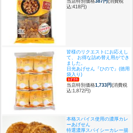
当店特別価格
387円
(消費税
込:418円)
皆様のリクエストにお応えし
て、 お得な詰め替え用ができ
ました。
日光あげせん『ひので』(徳用
袋入り)
当店特別価格
1,733円
(消費税
込:1,872円)
本格スパイス使用の濃厚カレ
ーあげせん
特選濃厚スパイシーカレー揚