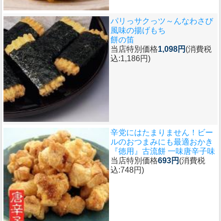
パリっサクっツ～んなわさび
風味の揚げもち
餅の笛
当店特別価格
1,098円
(消費税
込:1,186円)
辛党にはたまりません！ビー
ルのおつまみにも最適おかき
『徳用』古流餅 一味唐辛子味
当店特別価格
693円
(消費税
込:748円)