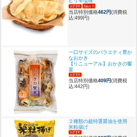
ピリ辛塩味
当店特別価格
462円
(消費税
込:499円)
一口サイズのバラエティ豊か
なおかき
【リニューアル】おかきの饗
宴
当店特別価格
409円
(消費税
込:442円)
２種類の超特選醤油を使用
米粒揚げ