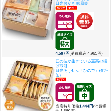
日光おかき 味風鈴
4,597円
(消費税込:4,965円)
匠の技が生きている至高の揚
げ煎餅
日光あげせん『ひので』(化粧
缶)
当店特別価格
1,444円
(消費税
込:1,560円)