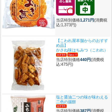
当店特別価格
1,271円
(消費税
込:1,373円)
【こわれ屋本舗からのおすす
め品】
かさね味はちみつ（こわれ）
当店特別価格
440円
(消費税
込:475円)
塩と醤油二つの味が味わえる
二色の揚餅
当店特別価格
387円
(消費税