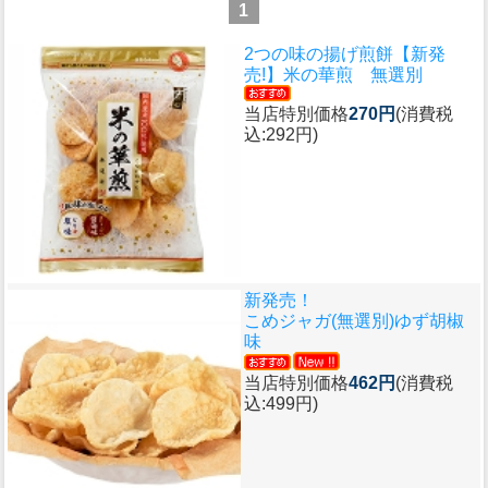
1
2つの味の揚げ煎餅
【新発
売!】米の華煎 無選別
当店特別価格
270円
(消費税
込:292円)
新発売！
こめジャガ(無選別)ゆず胡椒
味
当店特別価格
462円
(消費税
込:499円)