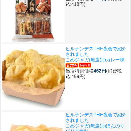
込:418円)
ヒルナンデスTHE夜会で紹介
されました
こめジャガ(無選別)カレー味
当店特別価格
462円
(消費税
込:499円)
ヒルナンデスTHE夜会で紹介
されました
こめジャガ(無選別)ほんのり