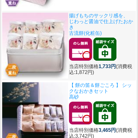
揚げもちのサックリ感を、
じわっと醤油で仕上げたおか
き
古流餅(化粧缶)
当店特別価格
1,733円
(消費税
込:1,872円)
【 餅の笛＆餅ごころ 】 シッ
クなおかきセット
高砂
当店特別価格
3,465円
(消費税
込:3,742円)