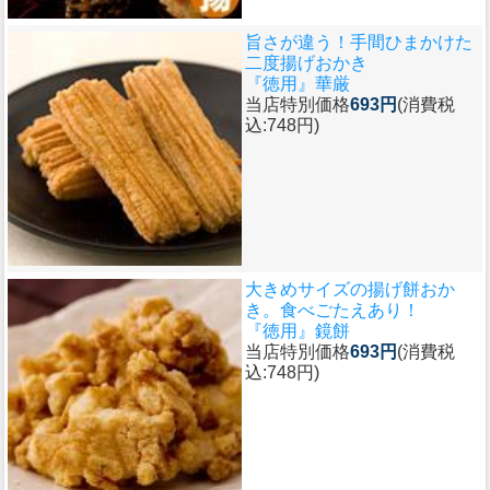
旨さが違う！手間ひまかけた
二度揚げおかき
『徳用』華厳
当店特別価格
693円
(消費税
込:748円)
大きめサイズの揚げ餅おか
き。食べごたえあり！
『徳用』鏡餅
当店特別価格
693円
(消費税
込:748円)