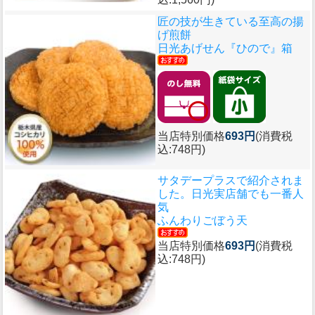
匠の技が生きている至高の揚
げ煎餅
日光あげせん『ひので』箱
当店特別価格
693円
(消費税
込:748円)
サタデープラスで紹介されま
した。日光実店舗でも一番人
気
ふんわりごぼう天
当店特別価格
693円
(消費税
込:748円)