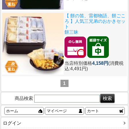
【 餅の笛、雷都物語、餅ごこ
ろ 】人気三兄弟のおかきセッ
ト
餅三昧
当店特別価格
4,158円
(消費税
込:4,491円)
1
商品検索
ホーム
マイページ
カート
ログイン