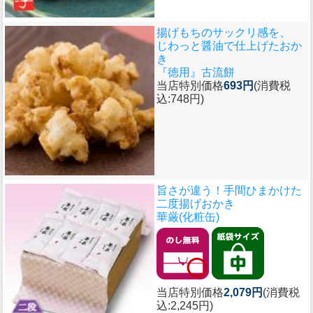
揚げもちのサックリ感を、
じわっと醤油で仕上げたおか
き
『徳用』古流餅
当店特別価格
693円
(消費税
込:748円)
旨さが違う！手間ひまかけた
二度揚げおかき
華厳(化粧缶)
当店特別価格
2,079円
(消費税
込:2,245円)