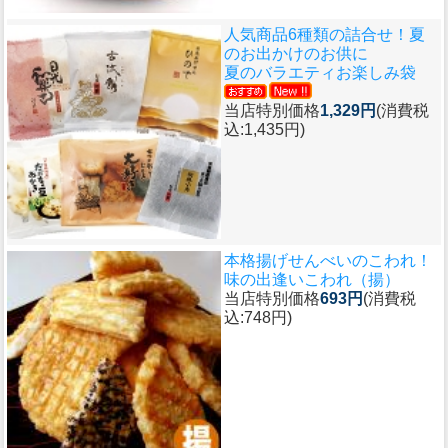
人気商品6種類の詰合せ！夏
のお出かけのお供に
夏のバラエティお楽しみ袋
当店特別価格
1,329円
(消費税
込:1,435円)
本格揚げせんべいのこわれ！
味の出逢いこわれ（揚）
当店特別価格
693円
(消費税
込:748円)