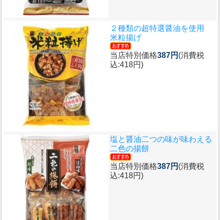
２種類の超特選醤油を使用
米粒揚げ
当店特別価格
387円
(消費税
込:418円)
塩と醤油二つの味が味わえる
二色の揚餅
当店特別価格
387円
(消費税
込:418円)