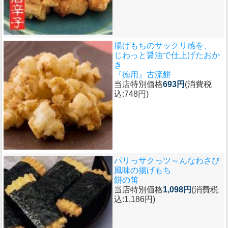
揚げもちのサックリ感を、
じわっと醤油で仕上げたおか
き
『徳用』古流餅
当店特別価格
693円
(消費税
込:748円)
パリっサクっツ～んなわさび
風味の揚げもち
餅の笛
当店特別価格
1,098円
(消費税
込:1,186円)