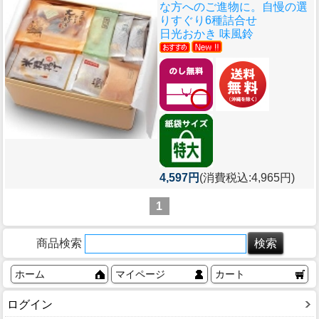
な方へのご進物に。自慢の選
りすぐり6種詰合せ
日光おかき 味風鈴
4,597円
(消費税込:4,965円)
1
商品検索
ホーム
マイページ
カート
ログイン