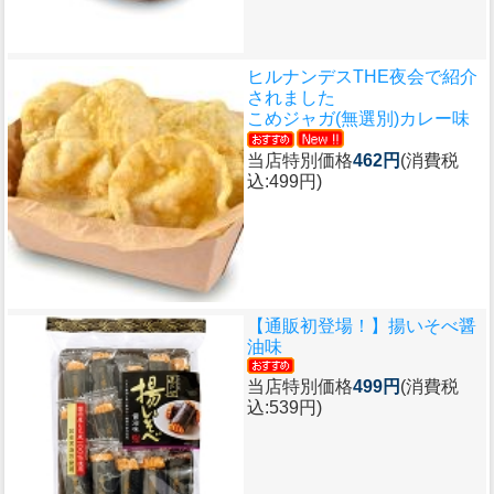
ヒルナンデスTHE夜会で紹介
されました
こめジャガ(無選別)カレー味
当店特別価格
462円
(消費税
込:499円)
【通販初登場！】
揚いそべ醤
油味
当店特別価格
499円
(消費税
込:539円)