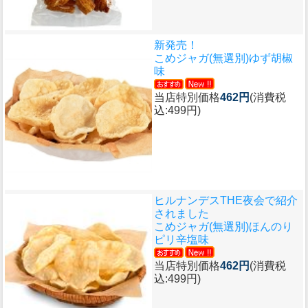
新発売！
こめジャガ(無選別)ゆず胡椒
味
当店特別価格
462円
(消費税
込:499円)
ヒルナンデスTHE夜会で紹介
されました
こめジャガ(無選別)ほんのり
ピリ辛塩味
当店特別価格
462円
(消費税
込:499円)