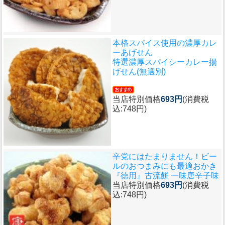
本格スパイス使用の濃厚カレ
ーあげせん
特選濃厚スパイシーカレー揚
げせん(無選別)
当店特別価格
693円
(消費税
込:748円)
辛党にはたまりません！ビー
ルのおつまみにも最適おかき
『徳用』古流餅 一味唐辛子味
当店特別価格
693円
(消費税
込:748円)