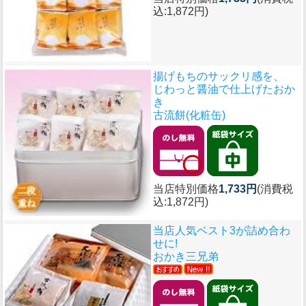
込:1,872円)
揚げもちのサックリ感を、
じわっと醤油で仕上げたおか
き
古流餅(化粧缶)
当店特別価格
1,733円
(消費税
込:1,872円)
当店人気ベスト3が詰め合わ
せに!
おかき三兄弟