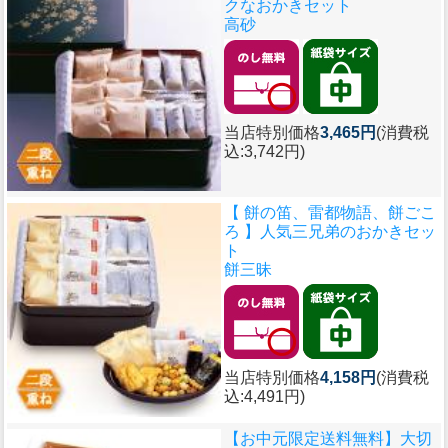
クなおかきセット
高砂
当店特別価格
3,465円
(消費税
込:3,742円)
【 餅の笛、雷都物語、餅ごこ
ろ 】人気三兄弟のおかきセッ
ト
餅三昧
当店特別価格
4,158円
(消費税
込:4,491円)
【お中元限定送料無料】大切