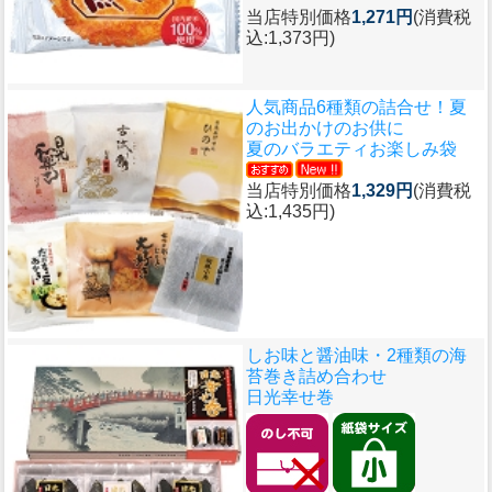
当店特別価格
1,271円
(消費税
込:1,373円)
人気商品6種類の詰合せ！夏
のお出かけのお供に
夏のバラエティお楽しみ袋
当店特別価格
1,329円
(消費税
込:1,435円)
しお味と醤油味・2種類の海
苔巻き詰め合わせ
日光幸せ巻