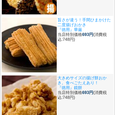
旨さが違う！手間ひまかけた
二度揚げおかき
『徳用』華厳
当店特別価格
693円
(消費税
込:748円)
大きめサイズの揚げ餅おか
き。食べごたえあり！
『徳用』鏡餅
当店特別価格
693円
(消費税
込:748円)