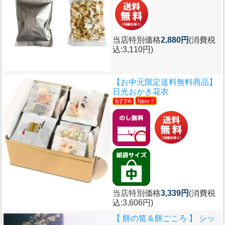
当店特別価格
2,880円
(消費税
込:3,110円)
【お中元限定送料無料商品】
日光おかき花衣
当店特別価格
3,339円
(消費税
込:3,606円)
【 餅の笛＆餅ごころ 】 シッ