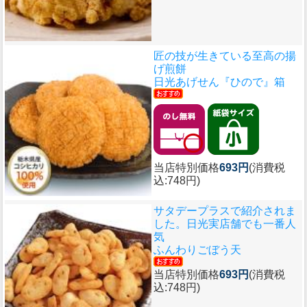
匠の技が生きている至高の揚
げ煎餅
日光あげせん『ひので』箱
当店特別価格
693円
(消費税
込:748円)
サタデープラスで紹介されま
した。日光実店舗でも一番人
気
ふんわりごぼう天
当店特別価格
693円
(消費税
込:748円)