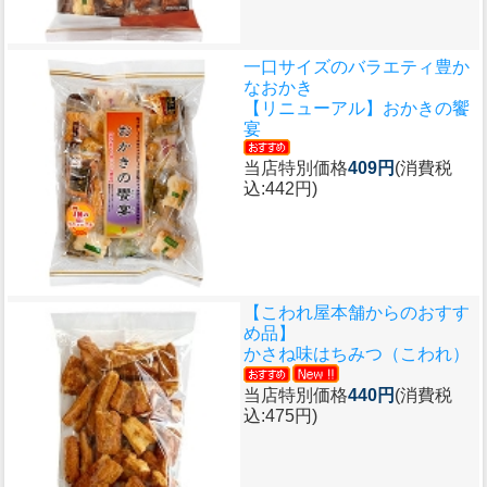
一口サイズのバラエティ豊か
なおかき
【リニューアル】おかきの饗
宴
当店特別価格
409円
(消費税
込:442円)
【こわれ屋本舗からのおすす
め品】
かさね味はちみつ（こわれ）
当店特別価格
440円
(消費税
込:475円)