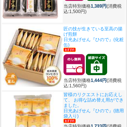
当店特別価格
1,389円
(消費税
込:1,500円)
匠の技が生きている至高の揚
げ煎餅
日光あげせん『ひので』(化粧
缶)
当店特別価格
1,444円
(消費税
込:1,560円)
皆様のリクエストにお応えし
て、 お得な詰め替え用ができ
ました。
日光あげせん『ひので』(徳用
袋入り)
当店特別価格
1,733円
(消費税