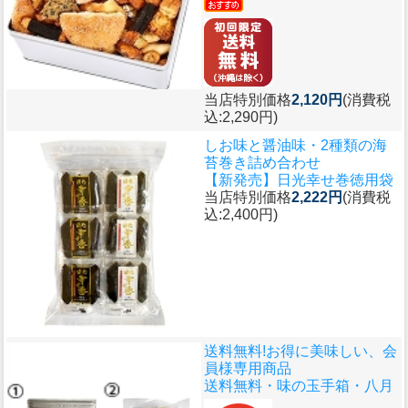
当店特別価格
2,120円
(消費税
込:2,290円)
しお味と醤油味・2種類の海
苔巻き詰め合わせ
【新発売】日光幸せ巻徳用袋
当店特別価格
2,222円
(消費税
込:2,400円)
送料無料!お得に美味しい、会
員様専用商品
送料無料・味の玉手箱・八月