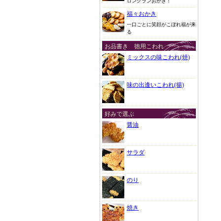
ロングランおかき！
福々おかき
一口ごとに笑顔がこぼれ福が来
る
お品書き 徳用こわれ
ミックスの味こわれ(焼)
味の出逢いこわれ(揚)
好みで選ぶ
醤油
サラダ
のり
焼き