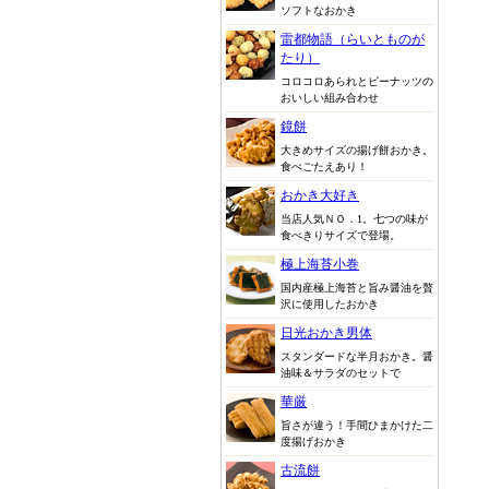
ソフトなおかき
雷都物語（らいとものが
たり）
コロコロあられとピーナッツの
おいしい組み合わせ
鏡餅
大きめサイズの揚げ餅おかき。
食べごたえあり！
おかき大好き
当店人気ＮＯ．1。七つの味が
食べきりサイズで登場。
極上海苔小巻
国内産極上海苔と旨み醤油を贅
沢に使用したおかき
日光おかき男体
スタンダードな半月おかき。醤
油味＆サラダのセットで
華厳
旨さが違う！手間ひまかけた二
度揚げおかき
古流餅