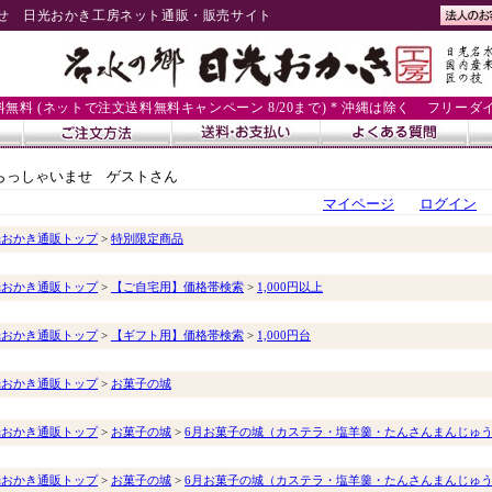
せ 日光おかき工房ネット通販・販売サイト
送料無料 (ネットで注文送料無料キャンペーン 8/20まで) * 沖縄は除く
フリーダイヤル
らっしゃいませ ゲストさん
マイページ
ログイン
光おかき通販トップ
>
特別限定商品
光おかき通販トップ
>
【ご自宅用】価格帯検索
>
1,000円以上
光おかき通販トップ
>
【ギフト用】価格帯検索
>
1,000円台
光おかき通販トップ
>
お菓子の城
光おかき通販トップ
>
お菓子の城
>
6月お菓子の城（カステラ・塩羊羹・たんさんまんじゅ
光おかき通販トップ
>
お菓子の城
>
6月お菓子の城（カステラ・塩羊羹・たんさんまんじゅ