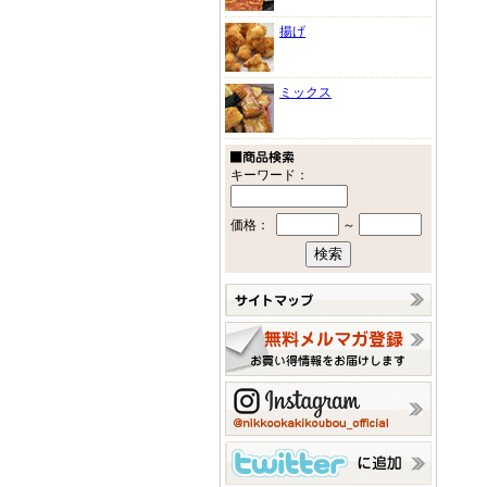
揚げ
ミックス
キーワード：
価格：
～