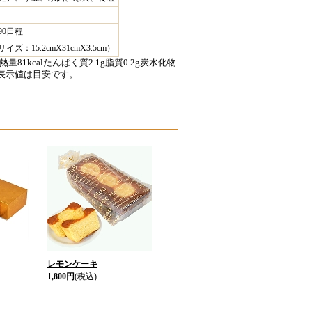
90日程
ズ：15.2cmX31cmX3.5cm）
81kcalたんぱく質2.1g脂質0.2g炭水化物
この表示値は目安です。
レモンケーキ
1,800円
(税込)