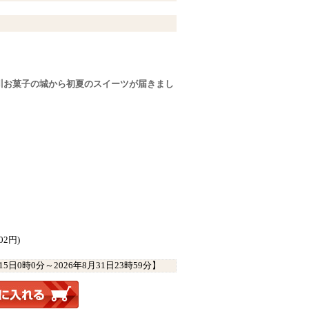
川お菓子の城から初夏のスイーツが届きまし
02円)
月15日0時0分
～
2026年8月31日23時59分
】