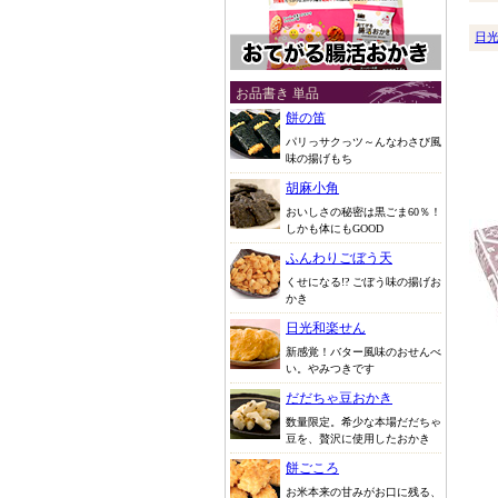
日
お品書き 単品
餅の笛
パリっサクっツ～んなわさび風
味の揚げもち
胡麻小角
おいしさの秘密は黒ごま60％！
しかも体にもGOOD
ふんわりごぼう天
くせになる!? ごぼう味の揚げお
かき
日光和楽せん
新感覚！バター風味のおせんべ
い。やみつきです
だだちゃ豆おかき
数量限定。希少な本場だだちゃ
豆を、贅沢に使用したおかき
餅ごころ
お米本来の甘みがお口に残る、