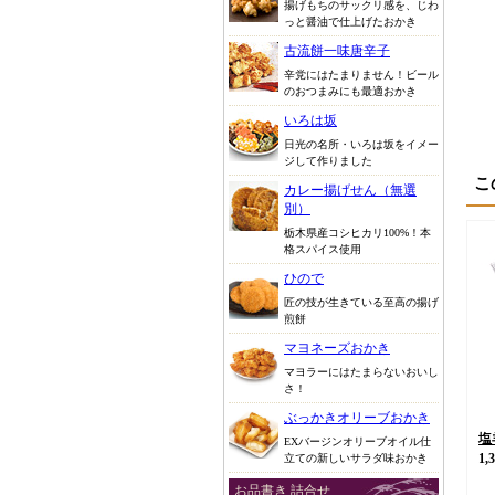
揚げもちのサックリ感を、じわ
っと醤油で仕上げたおかき
古流餅一味唐辛子
辛党にはたまりません！ビール
のおつまみにも最適おかき
いろは坂
日光の名所・いろは坂をイメー
ジして作りました
こ
カレー揚げせん（無選
別）
栃木県産コシヒカリ100%！本
格スパイス使用
ひので
匠の技が生きている至高の揚げ
煎餅
マヨネーズおかき
マヨラーにはたまらないおいし
さ！
ぶっかきオリーブおかき
塩
EXバージンオリーブオイル仕
1,
立ての新しいサラダ味おかき
お品書き 詰合せ