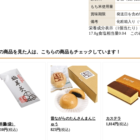
もち米使用量
賞味期限
発送日を含め
備考
化粧箱入り（サイ
栄養成分表示（1個当たり）熱量
17.8g食塩相当量0.04 
の商品を見た人は、こちらの商品もチェックしています！
昔ながらのたんさんまんじ
カステラ
羊羹(袋）
ゅう
1,814円
(税込)
310円
(税込)
825円
(税込)