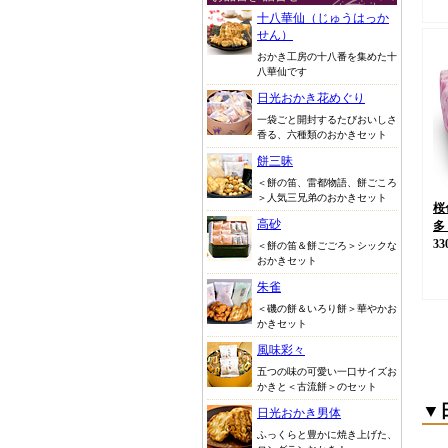
十八華仙（じゅうはっか
せん）
おかき工房の十八番を集めた十
八華仙です
日光おかき花めぐり
一袋ごと開封するたびおいしさ
香る、六種類のおかきセット
餅三昧
＜餅の笛、雷都物語、餅ごころ
＞人気三兄弟のおかきセット
桜
高砂
多
33
＜餅の笛＆餅ごごろ＞シックな
おかきセット
朱雀
＜磯の餅＆いろり餅＞華やかお
かきセット
風味彩々
五つの味の可愛い一口サイズお
かきと＜古流餅＞のセット
▼
日光おかき男体
ふっくらと豊かに焼き上げた、