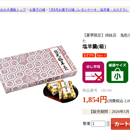
光おかき通販トップ
>
お菓子の城
>
7月8月お菓子の城（レモンケーキ・塩羊羹・カステラ）
【夏季限定】姉妹店 鬼怒
た
塩羊羹(箱）
商品番号 OG-04
1,854円
(消費税込:2,0
【販売期間：
2026年5
数量