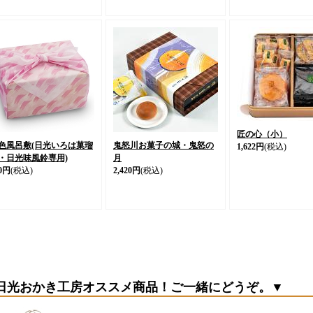
匠の心（小）
色風呂敷(日光いろは菓瑠
鬼怒川お菓子の城・鬼怒の
1,622円
(税込)
・日光味風鈴専用)
月
0円
(税込)
2,420円
(税込)
日光おかき工房オススメ商品！ご一緒にどうぞ。▼