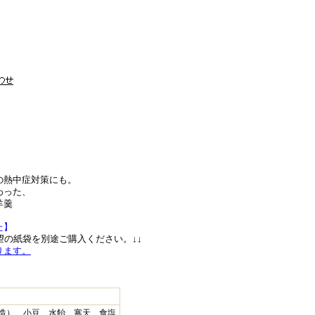
の熱中症対策にも。
わった、
羊羹
た】
望の紙袋を別途ご購入ください。↓↓
ります。
造）、小豆、水飴、寒天、食塩