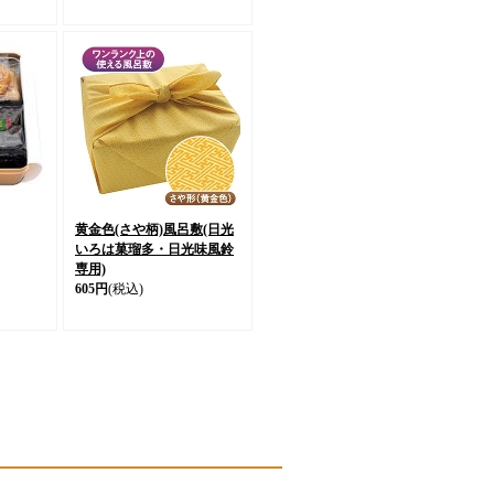
黄金色(さや柄)風呂敷(日光
いろは菓瑠多・日光味風鈴
専用)
605円
(税込)