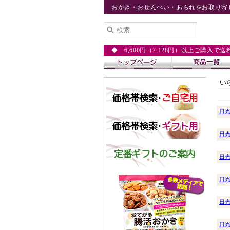
おかき・おせんべい・あられをお取り寄
◆ 6,600円（7,128円）以上ご購入で
い
日
日
日
日
日
日