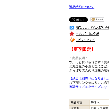
返品特約について
【夏季限定】
：商品説明：
ツルっと食べられます！夏
北海道産の小豆と塩にこだ
さっぱりほんのり塩味の塩
【紙袋は別売りになりまし
↓↓下記リンク先より、ご希
推奨サイズは小サイズにな
商品内容
10個入
原材料
砂糖（国内製