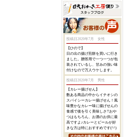
投稿日2020年7月 女性
【ひので】
日の出の揚げ煎餅を買いに行き
ました。贈答用で一つ一つが包
装されているし、甘みの強い味
付けなので万人ウケします。
投稿日2020年7月 男性
【カレー揚げせん】
数ある商品の中からイチオシの
スパイシーカレー揚げせん！風
味豊かなカレー味に揚げせんの
食感で後を引く美味しさ!!おや
つはもちろん、お酒のお供に最
高ですよ♪カレーとビールが好
きな方は特におすすめです(^^)