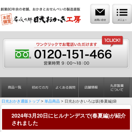
日光おかき通販トップ
>
単品商品
> 日光おかきいろは坂(春夏編)袋