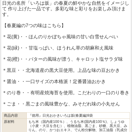
日光の名所「いろは坂」の春夏の鮮やかな自然をイメージし
て 作り上げた一品です。多彩な味と彩りをお楽しみ頂けま
す。
【春夏編の7つの味はこちら】
＊花(黄)・・ほんのりかぼちゃ風味の甘い白雪せんべい
＊花(緑)・・甘塩っぱい、ほうれん草の胡麻和え風味
＊花(橙)・・バターの風味が漂う、キャロット塩サラダ味
＊黒豆・・北海道産の黒大豆使用。上品な味の豆おかき
＊醤油・・一口サイズの本格派！定番醤油おかき
＊のり巻・・有明産焼海苔を使用。こだわりの一口のり巻き
＊ごま・・黒ごまの風味豊かな、みそだれ味の小丸せん
商品内容
『徳用』日光おかきいろは坂(春夏編)9袋
原材料
もち米（国内産100％）、うるち米(国内産100％)、しょうゆ
（小麦・大豆を含む）、植物油脂、黒ごま、砂糖、黒大豆、み
りん、のり、かつおエキス、でん粉分解物、加工油脂（乳成分