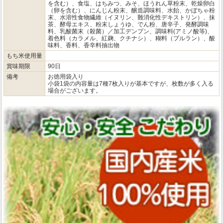
を含む）、食塩、はちみつ、みそ、ほうれん草粉末、乾燥卵白
（卵を含む）、にんじん粉末、醸造調味料、水飴、かぼちゃ粉
末、水溶性食物繊維（イヌリン、難消化性デキストリン）、抹
茶、酵母エキス、粉末しょうゆ、でん粉、唐辛子、発酵調味
料、乳酸菌末（殺菌）／加工デンプン、調味料(アミノ酸等)、
着色料（カラメル、紅麹、クチナシ）、糊料（プルラン）、酸
味料、香料、香辛料抽出物
もち米使用量
賞味期限
90日
備考
お徳用袋入り
小袋1袋の内容量は7種7枚入りが基本ですが、枚数が多く入る
場合がございます。