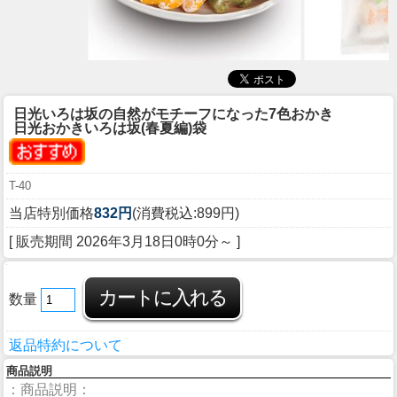
日光いろは坂の自然がモチーフになった7色おかき
日光おかきいろは坂(春夏編)袋
T-40
当店特別価格
832円
(消費税込:899円)
[ 販売期間
2026年3月18日0時0分
～ ]
数量
返品特約について
商品説明
：商品説明：