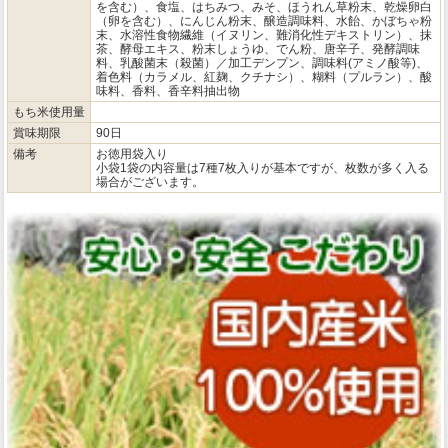
を含む）、食塩、はちみつ、みそ、ほうれん草粉末、乾燥卵白
（卵を含む）、にんじん粉末、醸造調味料、水飴、かぼちゃ粉
末、水溶性食物繊維（イヌリン、難消化性デキストリン）、抹
茶、酵母エキス、粉末しょうゆ、でん粉、唐辛子、発酵調味
料、乳酸菌末（殺菌）／加工デンプン、調味料(アミノ酸等)、
着色料（カラメル、紅麹、クチナシ）、糊料（プルラン）、酸
味料、香料、香辛料抽出物
もち米使用量
賞味期限
90日
備考
お徳用袋入り
小袋1袋の内容量は7種7枚入りが基本ですが、枚数が多く入る
場合がございます。