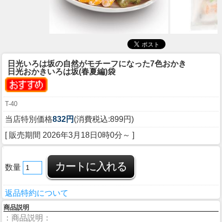
日光いろは坂の自然がモチーフになった7色おかき
日光おかきいろは坂(春夏編)袋
T-40
当店特別価格
832円
(消費税込:899円)
[ 販売期間
2026年3月18日0時0分
～ ]
数量
返品特約について
商品説明
：商品説明：