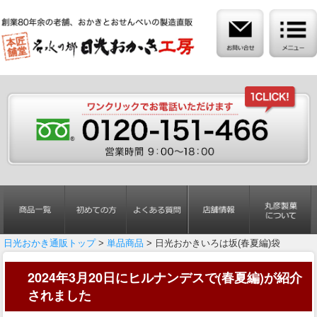
日光おかき通販トップ
>
単品商品
> 日光おかきいろは坂(春夏編)袋