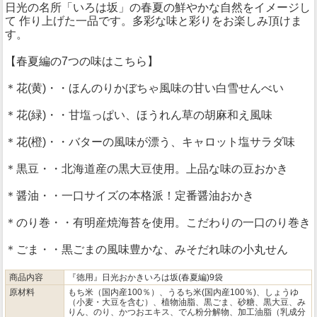
日光の名所「いろは坂」の春夏の鮮やかな自然をイメージし
て 作り上げた一品です。多彩な味と彩りをお楽しみ頂けま
す。
【春夏編の7つの味はこちら】
＊花(黄)・・ほんのりかぼちゃ風味の甘い白雪せんべい
＊花(緑)・・甘塩っぱい、ほうれん草の胡麻和え風味
＊花(橙)・・バターの風味が漂う、キャロット塩サラダ味
＊黒豆・・北海道産の黒大豆使用。上品な味の豆おかき
＊醤油・・一口サイズの本格派！定番醤油おかき
＊のり巻・・有明産焼海苔を使用。こだわりの一口のり巻き
＊ごま・・黒ごまの風味豊かな、みそだれ味の小丸せん
商品内容
『徳用』日光おかきいろは坂(春夏編)9袋
原材料
もち米（国内産100％）、うるち米(国内産100％)、しょうゆ
（小麦・大豆を含む）、植物油脂、黒ごま、砂糖、黒大豆、み
りん、のり、かつおエキス、でん粉分解物、加工油脂（乳成分