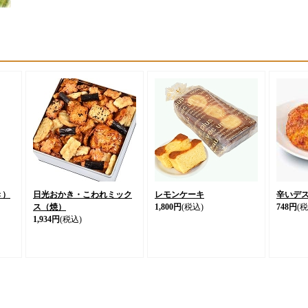
き）
日光おかき・こわれミック
レモンケーキ
辛いデ
ス（焼）
1,800円
(税込)
748円
(税
1,934円
(税込)