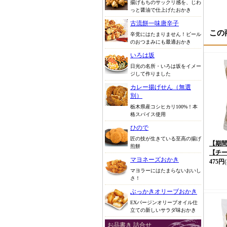
揚げもちのサックリ感を、じわ
っと醤油で仕上げたおかき
古流餅一味唐辛子
この
辛党にはたまりません！ビール
のおつまみにも最適おかき
いろは坂
日光の名所・いろは坂をイメー
ジして作りました
カレー揚げせん（無選
別）
栃木県産コシヒカリ100%！本
格スパイス使用
ひので
匠の技が生きている至高の揚げ
【期
煎餅
【チ
マヨネーズおかき
475円
マヨラーにはたまらないおいし
さ！
ぶっかきオリーブおかき
EXバージンオリーブオイル仕
立ての新しいサラダ味おかき
お品書き 詰合せ