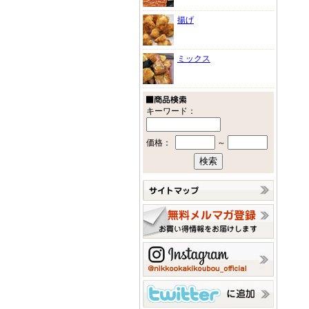
揚げ
ミックス
キーワード：
価格：
～