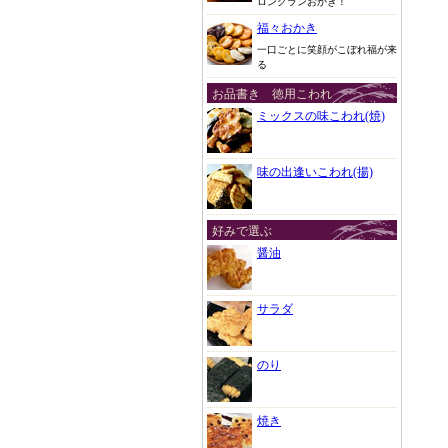
ロングランおかき！
福々おかき
一口ごとに笑顔がこぼれ福が来
る
お品書き 徳用こわれ
ミックスの味こわれ(焼)
味の出逢いこわれ(揚)
好みで選ぶ
醤油
サラダ
のり
焼き