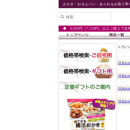
おかき・おせんべい・あられをお取り寄
◆ 6,600円（7,128円）以上ご購入で
いらっ
日光お
日光お
日光お
日光お