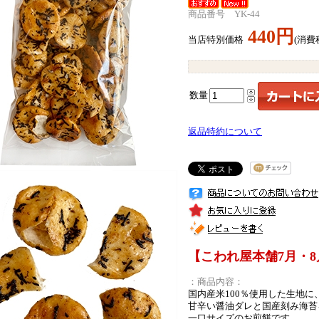
商品番号 YK-44
440円
当店特別価格
(消費
数量
返品特約について
【こわれ屋本舗7月・
：商品内容：
国内産米100％使用した生地に
甘辛い醤油ダレと国産刻み海苔
一口サイズのお煎餅です。