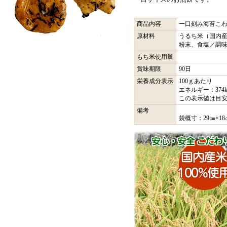
商品内容
一口刻み海苔こわ
原材料
うるち米（国内
粉末、食塩／調
もち米使用量
賞味期限
90日
栄養成分表示
100ｇあたり
エネルギー：374k
この表示値は目
備考
袋概寸：29㎝×18