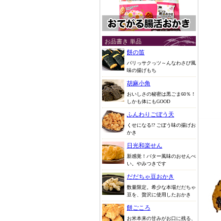
お品書き 単品
餅の笛
パリっサクっツ～んなわさび風
味の揚げもち
胡麻小角
おいしさの秘密は黒ごま60％！
しかも体にもGOOD
ふんわりごぼう天
くせになる!? ごぼう味の揚げお
かき
日光和楽せん
新感覚！バター風味のおせんべ
い。やみつきです
だだちゃ豆おかき
数量限定。希少な本場だだちゃ
豆を、贅沢に使用したおかき
餅ごころ
お米本来の甘みがお口に残る、