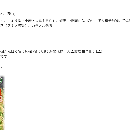
れ 200ｇ
産）、しょうゆ（小麦・大豆を含む）、砂糖、植物油脂、のり、でん粉分解物、でん
味料（アミノ酸等）、カラメル色素
calたんぱく質：6.7g脂質：0.9ｇ炭水化物：86.2g食塩相当量：1.2g
安です。
㎝