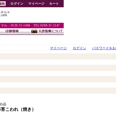
ログイン
マイページ
カート
：0120-15-1466 TEL:0288-31-1147
マイページ
ログイン
パスワードをお
め品
海苔こわれ（焼き）