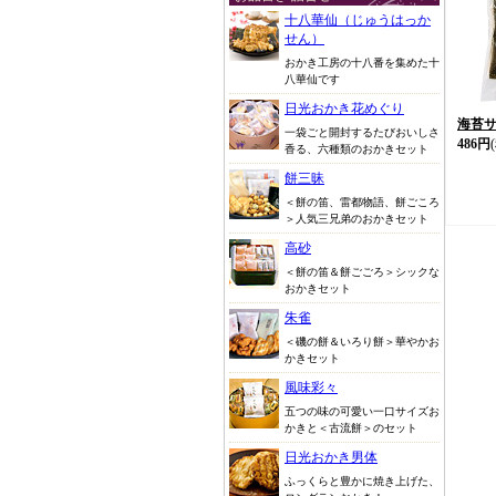
十八華仙（じゅうはっか
せん）
おかき工房の十八番を集めた十
八華仙です
日光おかき花めぐり
海苔サ
一袋ごと開封するたびおいしさ
486円
香る、六種類のおかきセット
餅三昧
＜餅の笛、雷都物語、餅ごころ
＞人気三兄弟のおかきセット
高砂
＜餅の笛＆餅ごごろ＞シックな
おかきセット
朱雀
＜磯の餅＆いろり餅＞華やかお
かきセット
風味彩々
五つの味の可愛い一口サイズお
かきと＜古流餅＞のセット
日光おかき男体
ふっくらと豊かに焼き上げた、