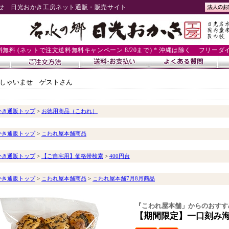
せ 日光おかき工房ネット通販・販売サイト
送料無料 (ネットで注文送料無料キャンペーン 8/20まで) * 沖縄は除く
フリーダイヤル
しゃいませ ゲストさん
かき通販トップ
>
お徳用商品（こわれ）
かき通販トップ
>
こわれ屋本舗商品
かき通販トップ
>
【ご自宅用】価格帯検索
>
400円台
かき通販トップ
>
こわれ屋本舗商品
>
こわれ屋本舗7月8月商品
『こわれ屋本舗」からのおすす
【期間限定】一口刻み