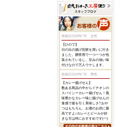
投稿日2020年7月 女性
【ひので】
日の出の揚げ煎餅を買いに行き
ました。贈答用で一つ一つが包
装されているし、甘みの強い味
付けなので万人ウケします。
投稿日2020年7月 男性
【カレー揚げせん】
数ある商品の中からイチオシの
スパイシーカレー揚げせん！風
味豊かなカレー味に揚げせんの
食感で後を引く美味しさ!!おや
つはもちろん、お酒のお供に最
高ですよ♪カレーとビールが好
きな方は特におすすめです(^^)