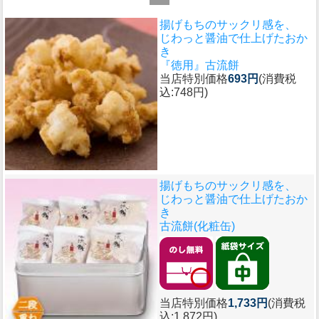
揚げもちのサックリ感を、
じわっと醤油で仕上げたおか
き
『徳用』古流餅
当店特別価格
693円
(消費税
込:748円)
揚げもちのサックリ感を、
じわっと醤油で仕上げたおか
き
古流餅(化粧缶)
当店特別価格
1,733円
(消費税
込:1,872円)