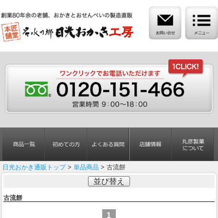
日光おかき通販トップ
>
単品商品
> 古流餅
並び替え
古流餅
1