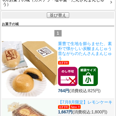
う）
並び替え
お菓子の城
1
重曹で生地を膨らませた、素
朴で懐かしい炭酸まんじゅう
昔ながらのたんさんまんじゅ
う
764円
(消費税込:825円)
【7月8月限定】
レモンケーキ
1,667円
(消費税込:1,800円)