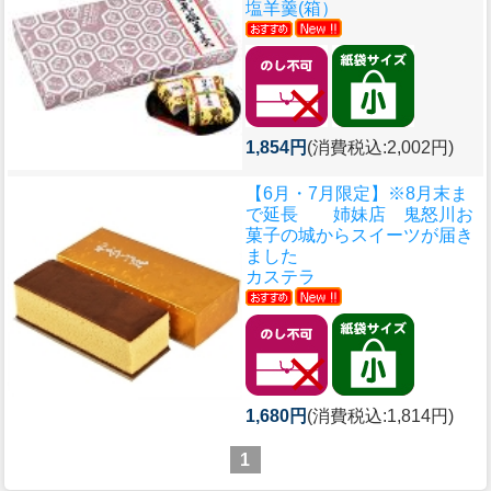
塩羊羹(箱）
1,854円
(消費税込:2,002円)
【6月・7月限定】※8月末ま
で延長 姉妹店 鬼怒川お
菓子の城からスイーツが届き
ました
カステラ
1,680円
(消費税込:1,814円)
1