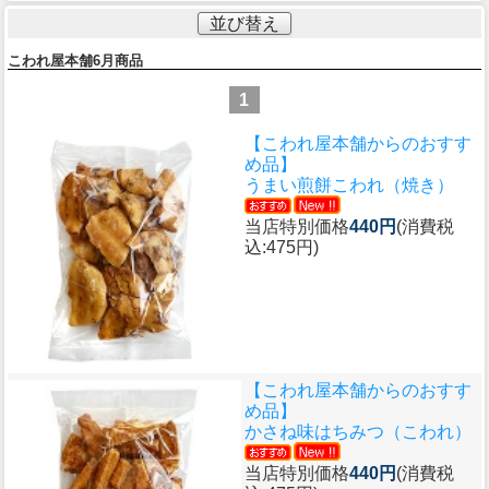
並び替え
こわれ屋本舗6月商品
1
【こわれ屋本舗からのおすす
め品】
うまい煎餅こわれ（焼き）
当店特別価格
440円
(消費税
込:475円)
【こわれ屋本舗からのおすす
め品】
かさね味はちみつ（こわれ）
当店特別価格
440円
(消費税