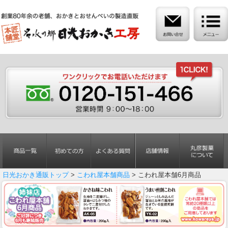
日光おかき通販トップ
>
こわれ屋本舗商品
> こわれ屋本舗6月商品