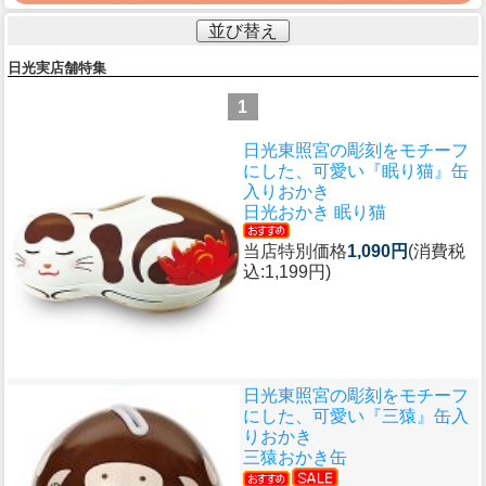
並び替え
日光実店舗特集
1
日光東照宮の彫刻をモチーフ
にした、可愛い『眠り猫』缶
入りおかき
日光おかき 眠り猫
当店特別価格
1,090円
(消費税
込:1,199円)
日光東照宮の彫刻をモチーフ
にした、可愛い『三猿』缶入
りおかき
三猿おかき缶