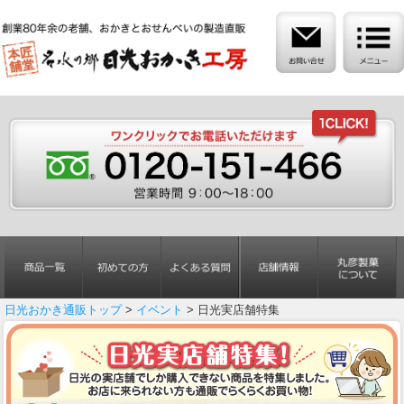
日光おかき通販トップ
>
イベント
> 日光実店舗特集