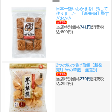
日本一堅いおかきを目指して
作りました！
【新発売!】堅す
ぎおかき
当店特別価格
741円
(消費税
込:800円)
2つの味の揚げ煎餅
【新発
売!】米の華煎 無選別
当店特別価格
270円
(消費税
込:292円)