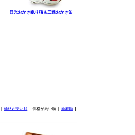
日光おかき眠り猫＆三猿おかき缶
価格が安い順
価格が高い順
新着順