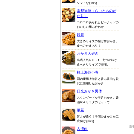
ソフトなおかき
雷都物語（らいとものが
たり）
コロコロあられとピーナッツの
おいしい組み合わせ
鏡餅
大きめサイズの揚げ餅おかき。
食べごたえあり！
おかき大好き
当店人気ＮＯ．1。七つの味が
食べきりサイズで登場。
極上海苔小巻
国内産極上海苔と旨み醤油を贅
沢に使用したおかき
日光おかき男体
スタンダードな半月おかき。醤
油味＆サラダのセットで
華厳
旨さが違う！手間ひまかけた二
度揚げおかき
慶
古流餅