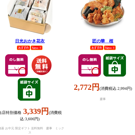
日光おかき花衣
匠の華 桜
2,772円
(消費税込:2,994円)
慶事
3,339円
当店特別価格
(消費税
込:3,606円)
歳暮 お中元 限定ギフト 送料無料 慶事 ミック
ス