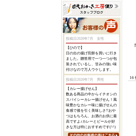
投稿日2020年7月 女性
【ひので】
日の出の揚げ煎餅を買いに行き
ました。贈答用で一つ一つが包
装されているし、甘みの強い味
付けなので万人ウケします。
16
投稿日2020年7月 男性
【カレー揚げせん】
数ある商品の中からイチオシの
スパイシーカレー揚げせん！風
味豊かなカレー味に揚げせんの
食感で後を引く美味しさ!!おや
つはもちろん、お酒のお供に最
高ですよ♪カレーとビールが好
きな方は特におすすめです(^^)