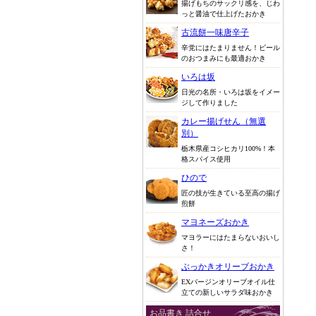
揚げもちのサックリ感を、じわ
っと醤油で仕上げたおかき
古流餅一味唐辛子
辛党にはたまりません！ビール
のおつまみにも最適おかき
いろは坂
日光の名所・いろは坂をイメー
ジして作りました
カレー揚げせん（無選
別）
栃木県産コシヒカリ100%！本
格スパイス使用
ひので
匠の技が生きている至高の揚げ
煎餅
マヨネーズおかき
マヨラーにはたまらないおいし
さ！
ぶっかきオリーブおかき
EXバージンオリーブオイル仕
立ての新しいサラダ味おかき
お品書き 詰合せ