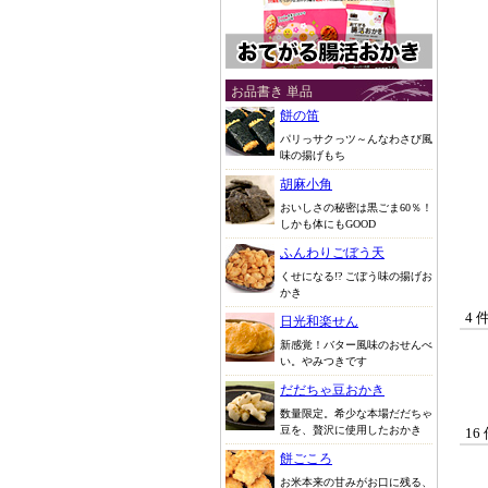
お品書き 単品
餅の笛
パリっサクっツ～んなわさび風
味の揚げもち
胡麻小角
おいしさの秘密は黒ごま60％！
しかも体にもGOOD
ふんわりごぼう天
くせになる!? ごぼう味の揚げお
かき
4 
日光和楽せん
新感覚！バター風味のおせんべ
い。やみつきです
だだちゃ豆おかき
数量限定。希少な本場だだちゃ
豆を、贅沢に使用したおかき
16
餅ごころ
お米本来の甘みがお口に残る、