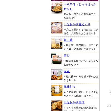
十八華仙（じゅうはっか
せん）
おかき工房の十八番を集めた十
八華仙です
日光おかき花めぐり
一袋ごと開封するたびおいしさ
香る、六種類のおかきセット
餅三昧
＜餅の笛、雷都物語、餅ごころ
＞人気三兄弟のおかきセット
高砂
＜餅の笛＆餅ごごろ＞シックな
おかきセット
朱雀
＜磯の餅＆いろり餅＞華やかお
かきセット
風味彩々
五つの味の可愛い一口サイズお
かきと＜古流餅＞のセット
日光おかき男体
お
ふっくらと豊かに焼き上げた、