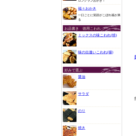
ロングランおかき！
福々おかき
一口ごとに笑顔がこぼれ福が来
る
お品書き 徳用こわれ
ミックスの味こわれ(焼)
味の出逢いこわれ(揚)
好みで選ぶ
醤油
サラダ
のり
焼き