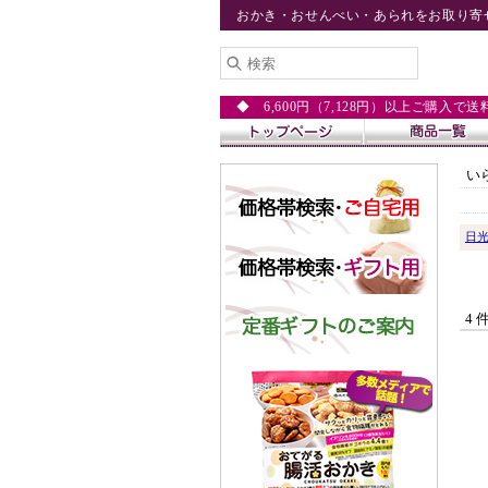
おかき・おせんべい・あられをお取り寄
◆ 6,600円（7,128円）以上ご購入で
い
日
4 