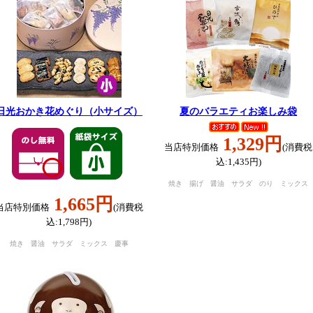
日光おかき花めぐり（小サイズ）
夏のバラエティお楽しみ袋
1,329円
当店特別価格
(消費税
込:1,435円)
焼き 揚げ 醤油 サラダ のり ミックス
1,665円
当店特別価格
(消費税
込:1,798円)
焼き 醤油 サラダ ミックス 慶事