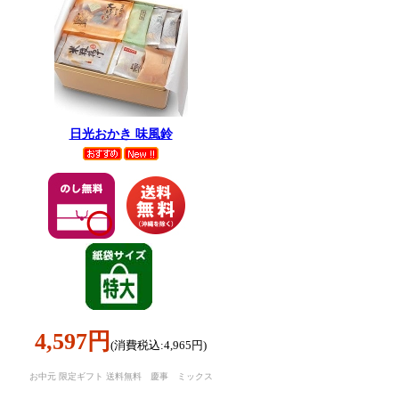
日光おかき 味風鈴
4,597円
(消費税込:4,965円)
岸
お中元 限定ギフト 送料無料 慶事 ミックス