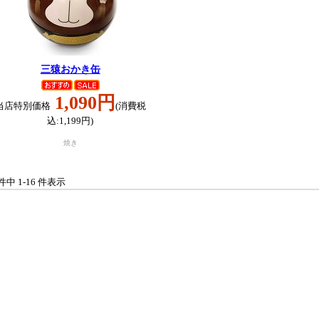
三猿おかき缶
1,090円
当店特別価格
(消費税
込:1,199円)
焼き
 件中 1-16 件表示