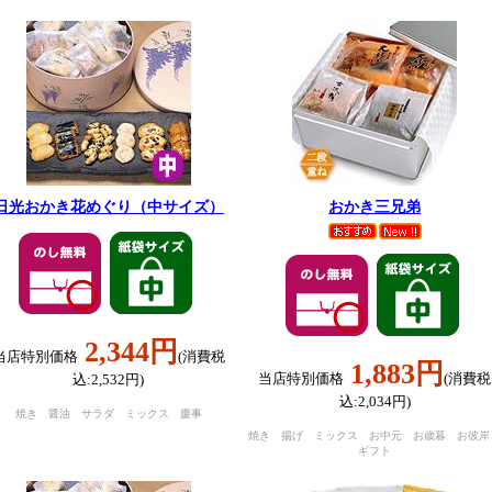
日光おかき花めぐり（中サイズ）
おかき三兄弟
2,344円
当店特別価格
(消費税
1,883円
当店特別価格
(消費税
込:2,532円)
込:2,034円)
焼き 醤油 サラダ ミックス 慶事
焼き 揚げ ミックス お中元 お歳暮 お彼
ギフト