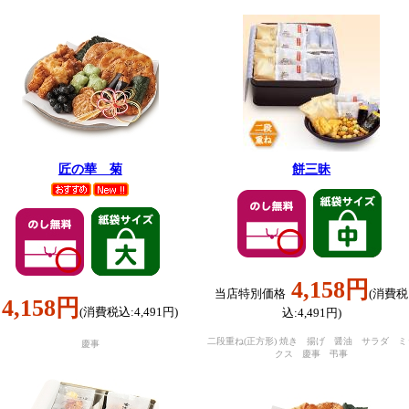
匠の華 菊
餅三昧
4,158円
当店特別価格
(消費税
4,158円
(消費税込:4,491円)
込:4,491円)
二段重ね(正方形) 焼き 揚げ 醤油 サラダ ミ
慶事
クス 慶事 弔事