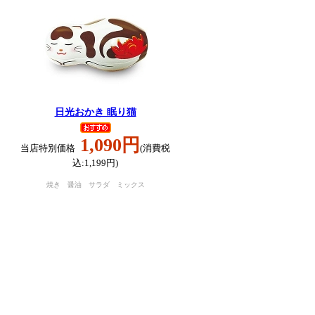
日光おかき 眠り猫
1,090円
当店特別価格
(消費税
込:1,199円)
焼き 醤油 サラダ ミックス