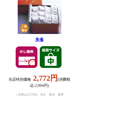
朱雀
2,772円
当店特別価格
(消費税
込:2,994円)
二段重ね(正方形) 焼き 醤油 慶事