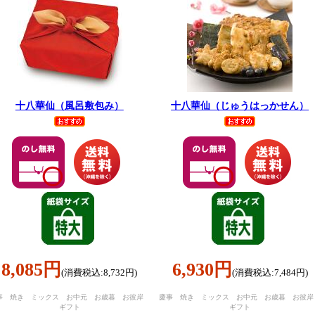
十八華仙（風呂敷包み）
十八華仙（じゅうはっかせん）
8,085円
6,930円
(消費税込:8,732円)
(消費税込:7,484円)
事 焼き ミックス お中元 お歳暮 お彼岸
慶事 焼き ミックス お中元 お歳暮 お彼
ギフト
ギフト