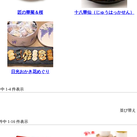
匠の華菊＆桜
十八華仙（じゅうはっかせん）
日光おかき花めぐり
件中 1-4 件表示
並び替え
 件中 1-16 件表示