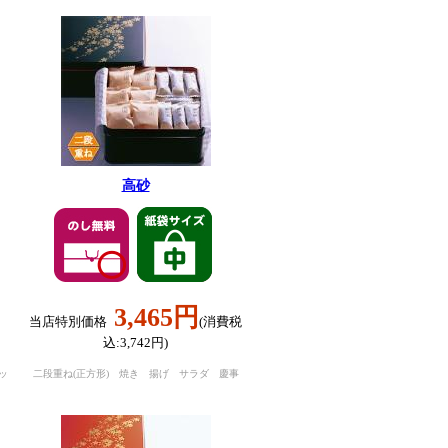
高砂
3,465円
当店特別価格
(消費税
込:3,742円)
ッ
二段重ね(正方形) 焼き 揚げ サラダ 慶事