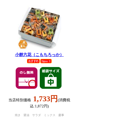
小餅六花（こもちろっか）
1,733円
当店特別価格
(消費税
込:1,872円)
岸
焼き 醤油 サラダ ミックス 慶事