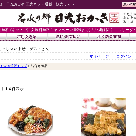
せ 日光おかき工房ネット通販・販売サイト
送料無料 (ネットで注文送料無料キャンペーン 8/20まで) * 沖縄は除く
フリーダイヤル
らっしゃいませ ゲストさん
マイページ
ログイン
光おかき通販トップ
> 詰合せ商品
件中 1-4 件表示