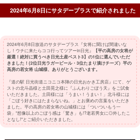
2024年6月8日にサタデープラスで紹介されました
2024年6月8日放送のサタデープラス『女将に聞けば間違いな
し！ウチに来たらココ行ってツアーin日光』
【平の高房の女将が
厳選！絶対に買うべき日光土産ベスト3】の1位に選んでいただ
きました！(2位日光ラガービール・3位たまり漬けチーズ）平の
高房の若女将 山城様、ありがとうございます。
『道の駅 日光街道ニコニコ本陣の日光おかき工房店』にて、ゲ
ストの北斗晶様と土田晃之様に『ふんわりごぼう天』をご試食
いただきました。土田様には「うまい！うまい！」北斗様には
「ごぼう好きにはたまらないね。」とお褒めの言葉をいただき
ました。平の高房の若女将の山城様には「ついついもう一
袋」"想像以上のごぼう感は「驚き」も!?老若男女に◎外したこ
となし!"とご紹介いただきました。