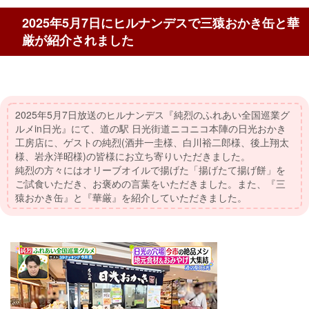
2025年5月7日にヒルナンデスで三猿おかき缶と華
厳が紹介されました
2025年5月7日放送のヒルナンデス『純烈のふれあい全国巡業グ
ルメin日光』にて、道の駅 日光街道ニコニコ本陣の日光おかき
工房店に、ゲストの純烈(酒井一圭様、白川裕二郎様、後上翔太
様、岩永洋昭様)の皆様にお立ち寄りいただきました。
純烈の方々にはオリーブオイルで揚げた「揚げたて揚げ餅」を
ご試食いただき、お褒めの言葉をいただきました。また、『三
猿おかき缶』と『華厳』を紹介していただきました。