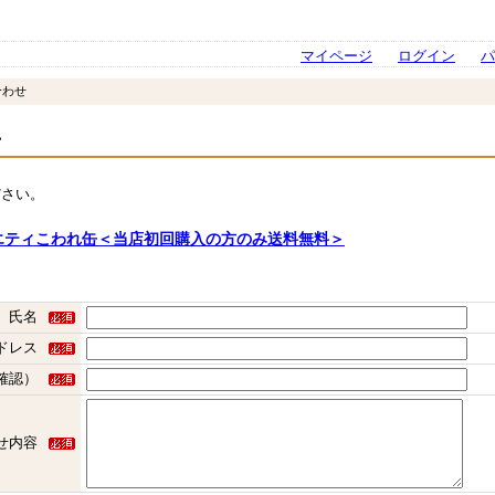
マイページ
ログイン
パ
合わせ
せ
ださい。
エティこわれ缶＜当店初回購入の方のみ送料無料＞
氏名
ドレス
確認）
せ内容