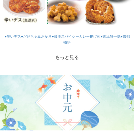
●辛いデス
●だだちゃ豆おかき
●濃厚スパイシーカレー揚げ煎
●古流餅一味
●雷都
物語
もっと見る