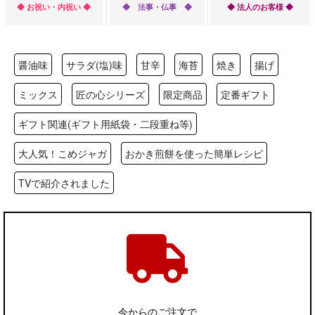
◆ お祝い・内祝い ◆
◆ 法事・仏事 ◆
◆ 法人のお客様 ◆
醤油味
サラダ(塩)味
甘辛
海苔
焼き
揚げ
ミックス
匠の心シリーズ
限定商品
定番ギフト
ギフト関連(ギフト用紙袋・二段重ね等)
大人気！こめジャガ
おかき煎餅を使った簡単レシピ
TVで紹介されました
今からのご注文で