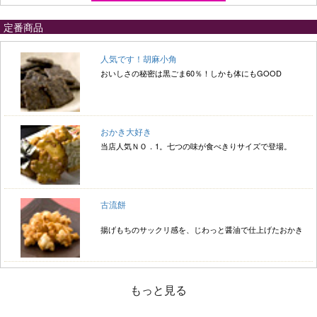
定番商品
人気です！胡麻小角
おいしさの秘密は黒ごま60％！しかも体にもGOOD
おかき大好き
当店人気ＮＯ．1。七つの味が食べきりサイズで登場。
古流餅
揚げもちのサックリ感を、じわっと醤油で仕上げたおかき
もっと見る