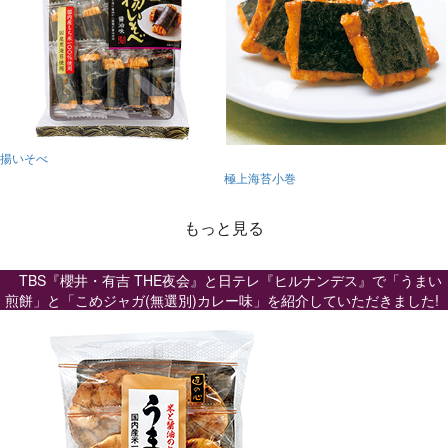
揚いそべ
極上海苔小巻
もっと見る
TBS『櫻井・有吉 THE夜会』と日テレ『ヒルナンデス』で「うまい
煎餅」と「こめジャガ(無選別)カレー味」を紹介していただきました!