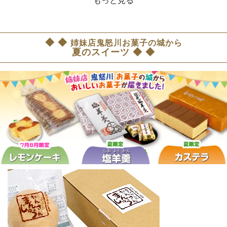
もっと見る
◆ ◆
姉妹店鬼怒川お菓子の城から
夏のスイーツ ◆ ◆