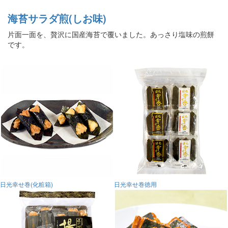
海苔サラダ煎(しお味)
片面一面を、贅沢に国産海苔で覆いました。あっさり塩味の煎餅
です。
日光幸せ巻(化粧箱)
日光幸せ巻徳用