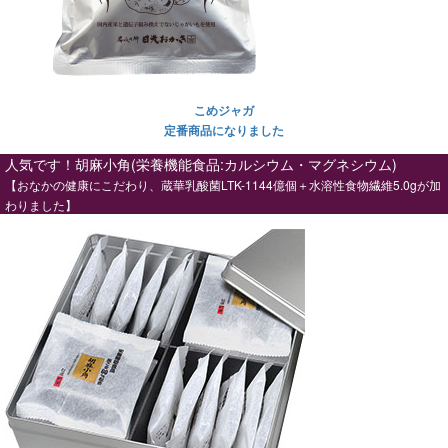
​​​​​​​こめジャガ
定番商品になりました
人気です！胡麻小角(栄養機能食品:カルシウム・マグネシウム)
【おなかの健康にこだわり、蔵華乳酸菌LTK-1144億個＋水溶性食物繊維5.0gが加
わりました】