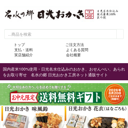
トップ
ご注文方法
支払・送料
よくある質問
実店舗紹介
会社概要
国内産米100%使用・日光名水仕込みのおかき、おせんべい、あられ
をお取り寄せ 名水の郷 日光おかき工房ネット通販サイト