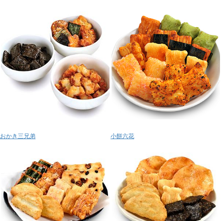
おかき三兄弟
小餅六花