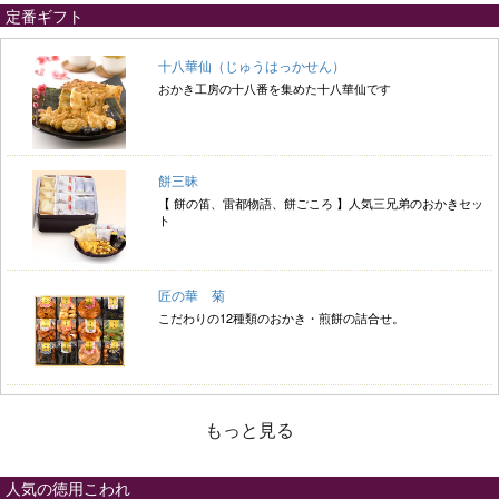
定番ギフト
十八華仙（じゅうはっかせん）
おかき工房の十八番を集めた十八華仙です
餅三昧
【 餅の笛、雷都物語、餅ごころ 】人気三兄弟のおかきセッ
ト
匠の華 菊
こだわりの12種類のおかき・煎餅の詰合せ。
もっと見る
人気の徳用こわれ