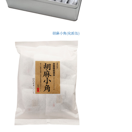
胡麻小角(化粧缶)