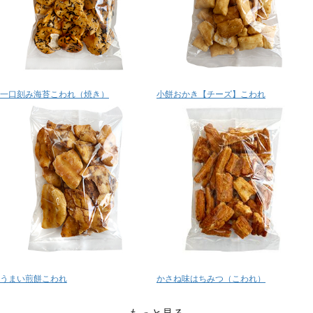
一口刻み海苔こわれ（焼き）
小餅おかき【チーズ】こわれ
うまい煎餅こわれ
かさね味はちみつ（こわれ）