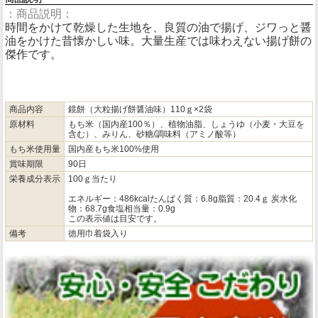
：商品説明：
時間をかけて乾燥した生地を、良質の油で揚げ、ジワっと醤
油をかけた昔懐かしい味。大量生産では味わえない揚げ餅の
傑作です。
商品内容
鏡餅（大粒揚げ餅醤油味）110ｇ×2袋
原材料
もち米（国内産100％）、植物油脂、しょうゆ（小麦・大豆を
含む）、みりん、砂糖/調味料（アミノ酸等）
もち米使用量
国内産もち米100%使用
賞味期限
90日
栄養成分表示
100ｇ当たり
エネルギー：486kcalたんぱく質：6.8g脂質：20.4ｇ 炭水化
物：68.7g食塩相当量：0.9g
この表示値は目安です。
備考
徳用巾着袋入り