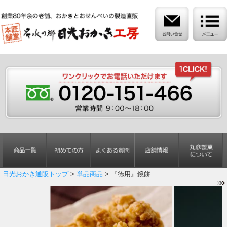
日光おかき通販トップ
>
単品商品
> 『徳用』鏡餅