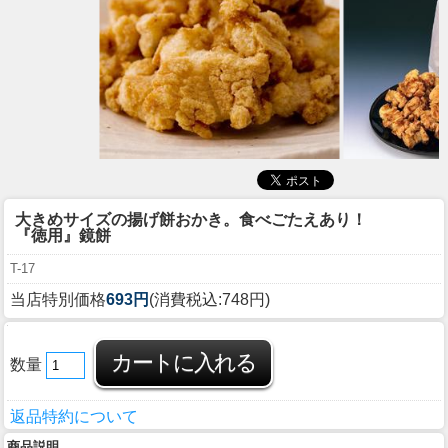
大きめサイズの揚げ餅おかき。食べごたえあり！
『徳用』鏡餅
T-17
当店特別価格
693円
(消費税込:748円)
数量
返品特約について
商品説明