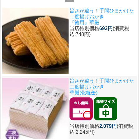
旨さが違う！手間ひまかけた
二度揚げおかき
『徳用』華厳
当店特別価格
693円
(消費税
込:748円)
旨さが違う！手間ひまかけた
二度揚げおかき
華厳(化粧缶)
当店特別価格
2,079円
(消費税
込:2,245円)