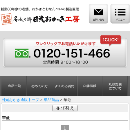
日光おかき通販トップ
>
単品商品
> 華厳
並び替え
華厳
1