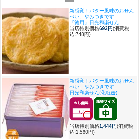
新感覚！バター風味のおせん
べい。やみつきです
『徳用』日光和楽せん
当店特別価格
693円
(消費税
込:748円)
新感覚！バター風味のおせん
べい。やみつきです
日光和楽せん(化粧缶)
当店特別価格
1,444円
(消費税
込:1,560円)