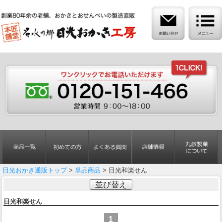
日光おかき通販トップ
>
単品商品
> 日光和楽せん
並び替え
日光和楽せん
1