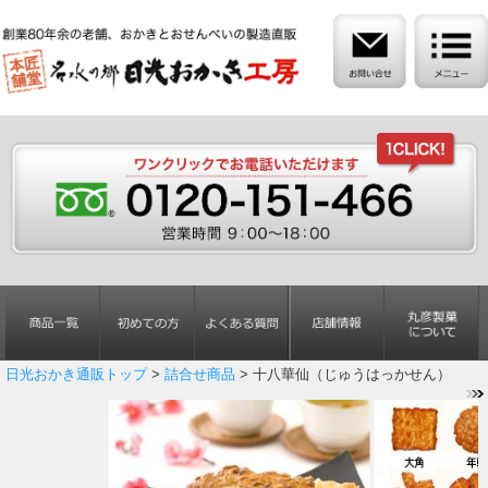
日光おかき通販トップ
>
詰合せ商品
> 十八華仙（じゅうはっかせん）