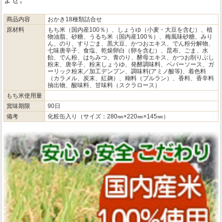
商品内容
おかき18種類詰合せ
原材料
もち米（国内産100％）、しょうゆ（小麦・大豆を含む）、植
物油脂、砂糖、うるち米（国内産100％）、梅風味砂糖、みり
ん、のり、すりごま、黒大豆、かつおエキス、でん粉分解物、
七味唐辛子、食塩、乾燥卵白（卵を含む）、昆布、ごま、水
飴、でん粉、はちみつ、青のり、酵母エキス、かつお削りぶし
粉末、唐辛子、粉末しょうゆ、発酵調味料、ペパーソース、ガ
ーリック粉末／加工デンプン、調味料(アミノ酸等)、着色料
（カラメル、炭末、紅麹）、糊料（プルラン）、香料、香辛料
抽出物、酸味料、甘味料（スクラロース）
もち米使用量
賞味期限
90日
備考
化粧缶入り（サイズ：280㎜×220㎜×145㎜）