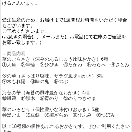
けると思います。
受注生産のため、お届けまで1週間程お時間をいただく場合
もございます。
ご了承くださいませ。
(お急ぎの場合は、メールまたはお電話にて在庫のご確認を
お願い致します。)
：商品内容：
華のむらさき（深みのあるしょうゆ味おかき）6種
①大角 ②年輪 ③ひびき ④たがね ⑤わらべ ⑥さとみ
汐の華（さっぱり塩味、サラダ風味おかき）3種
⑦木もれ陽 ⑧味の鬼 ⑨のぶ
海苔の華（海苔の風味豊かなおかき）4種
⑩磯碧 ⑪黒木 ⑫青のり ⑬のりつきやま
華のいろどり（個性豊かな味付けおかき）5種
⑭黒ごま ⑮豆餅 ⑯梅ざらめ ⑰ひふみ ⑱つぼみ
以上18種類の個性あふれるおかきです。ぜひご利用ください
ませ。