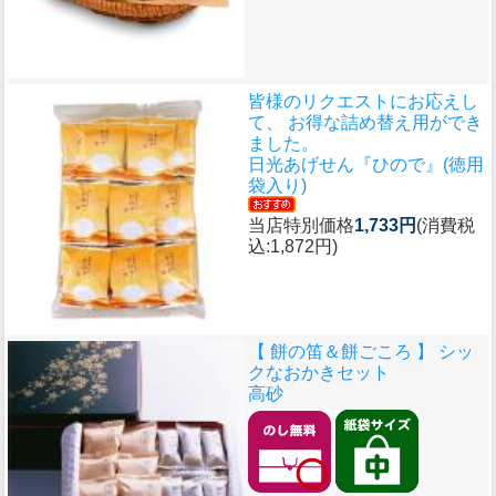
皆様のリクエストにお応えし
て、 お得な詰め替え用ができ
ました。
日光あげせん『ひので』(徳用
袋入り)
当店特別価格
1,733円
(消費税
込:1,872円)
【 餅の笛＆餅ごころ 】 シッ
クなおかきセット
高砂