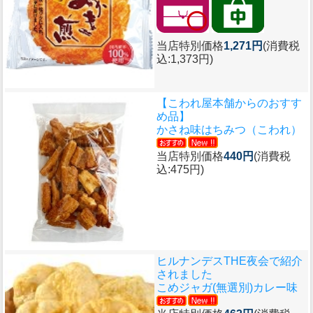
当店特別価格
1,271円
(消費税
込:1,373円)
【こわれ屋本舗からのおすす
め品】
かさね味はちみつ（こわれ）
当店特別価格
440円
(消費税
込:475円)
ヒルナンデスTHE夜会で紹介
されました
こめジャガ(無選別)カレー味