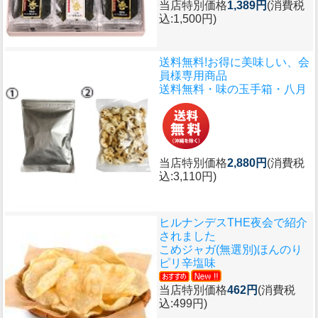
当店特別価格
1,389円
(消費税
込:1,500円)
送料無料!お得に美味しい、会
員様専用商品
送料無料・味の玉手箱・八月
当店特別価格
2,880円
(消費税
込:3,110円)
ヒルナンデスTHE夜会で紹介
されました
こめジャガ(無選別)ほんのり
ピリ辛塩味
当店特別価格
462円
(消費税
込:499円)