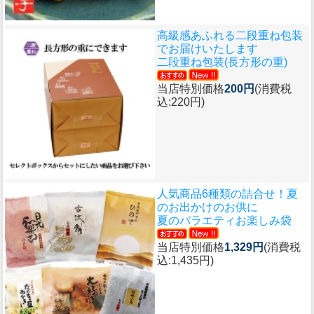
高級感あふれる二段重ね包装
でお届けいたします
二段重ね包装(長方形の重)
当店特別価格
200円
(消費税
込:220円)
人気商品6種類の詰合せ！夏
のお出かけのお供に
夏のバラエティお楽しみ袋
当店特別価格
1,329円
(消費税
込:1,435円)