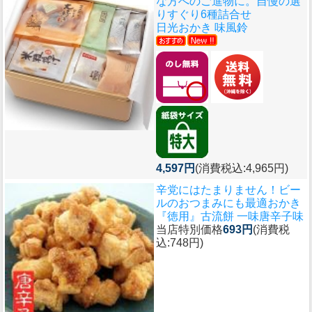
な方へのご進物に。自慢の選
りすぐり6種詰合せ
日光おかき 味風鈴
4,597円
(消費税込:4,965円)
辛党にはたまりません！ビー
ルのおつまみにも最適おかき
『徳用』古流餅 一味唐辛子味
当店特別価格
693円
(消費税
込:748円)