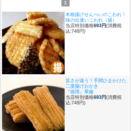
1
本格揚げせんべいのこわれ！
味の出逢いこわれ（揚）
当店特別価格
693円
(消費税
込:748円)
旨さが違う！手間ひまかけた
二度揚げおかき
『徳用』華厳
当店特別価格
693円
(消費税
込:748円)