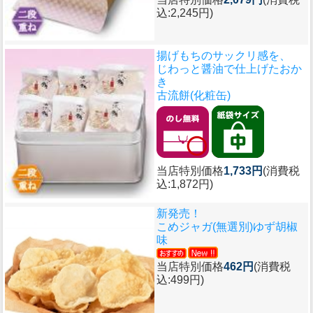
込:2,245円)
揚げもちのサックリ感を、
じわっと醤油で仕上げたおか
き
古流餅(化粧缶)
当店特別価格
1,733円
(消費税
込:1,872円)
新発売！
こめジャガ(無選別)ゆず胡椒
味
当店特別価格
462円
(消費税
込:499円)