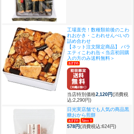
工場直売！数種類前後のこわ
れおかき・こわれせんべいの
詰め合わせ
【ネット注文限定商品】 バラ
エティこわれ缶＜当店初回購
入の方のみ送料無料＞
当店特別価格
2,120円
(消費税
込:2,290円)
日光実店舗でも人気の商品
黒
糖おから煎餅
578円
(消費税込:624円)