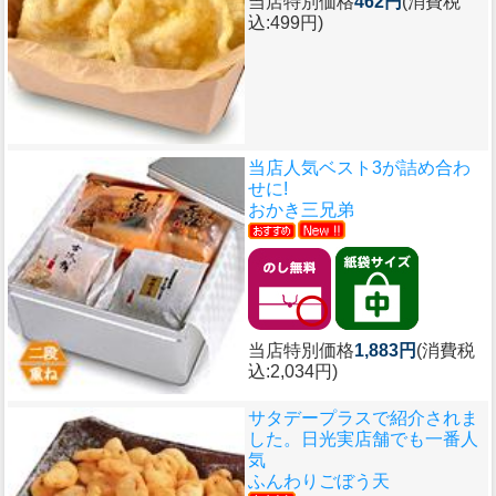
当店特別価格
462円
(消費税
込:499円)
当店人気ベスト3が詰め合わ
せに!
おかき三兄弟
当店特別価格
1,883円
(消費税
込:2,034円)
サタデープラスで紹介されま
した。日光実店舗でも一番人
気
ふんわりごぼう天