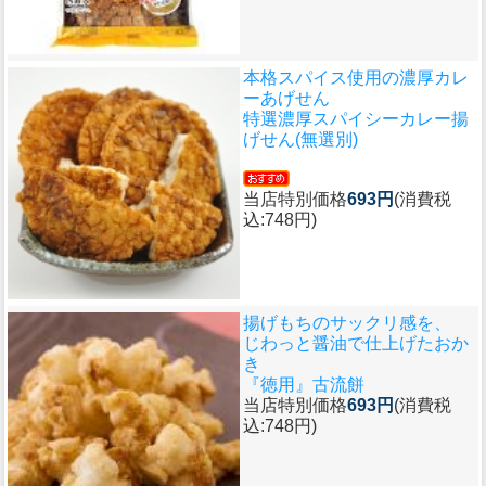
本格スパイス使用の濃厚カレ
ーあげせん
特選濃厚スパイシーカレー揚
げせん(無選別)
当店特別価格
693円
(消費税
込:748円)
揚げもちのサックリ感を、
じわっと醤油で仕上げたおか
き
『徳用』古流餅
当店特別価格
693円
(消費税
込:748円)