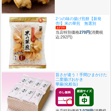
2つの味の揚げ煎餅
【新発
売!】米の華煎 無選別
当店特別価格
270円
(消費税
込:292円)
旨さが違う！手間ひまかけた
二度揚げおかき
華厳(化粧缶)
当店特別価格
2,079円
(消費税