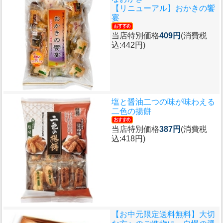
【リニューアル】おかきの饗
宴
当店特別価格
409円
(消費税
込:442円)
塩と醤油二つの味が味わえる
二色の揚餅
当店特別価格
387円
(消費税
込:418円)
【お中元限定送料無料】大切