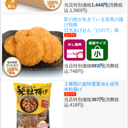
当店特別価格
1,444円
(消費税
込:1,560円)
匠の技が生きている至高の揚
げ煎餅
日光あげせん『ひので』箱
当店特別価格
693円
(消費税
込:748円)
２種類の超特選醤油を使用
米粒揚げ
当店特別価格
387円
(消費税
込:418円)