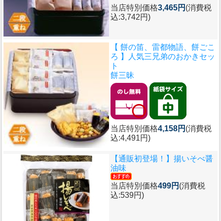
当店特別価格
3,465円
(消費税
込:3,742円)
【 餅の笛、雷都物語、餅ごこ
ろ 】人気三兄弟のおかきセッ
ト
餅三昧
当店特別価格
4,158円
(消費税
込:4,491円)
【通販初登場！】
揚いそべ醤
油味
当店特別価格
499円
(消費税
込:539円)