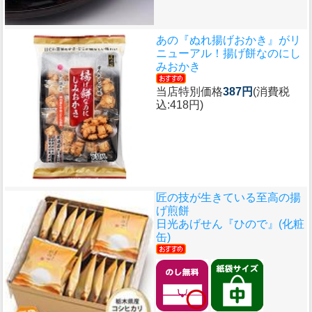
あの『ぬれ揚げおかき』がリ
ニューアル！
揚げ餅なのにし
みおかき
当店特別価格
387円
(消費税
込:418円)
匠の技が生きている至高の揚
げ煎餅
日光あげせん『ひので』(化粧
缶)