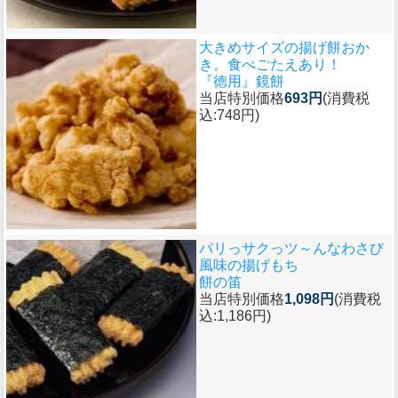
大きめサイズの揚げ餅おか
き。食べごたえあり！
『徳用』鏡餅
当店特別価格
693円
(消費税
込:748円)
パリっサクっツ～んなわさび
風味の揚げもち
餅の笛
当店特別価格
1,098円
(消費税
込:1,186円)