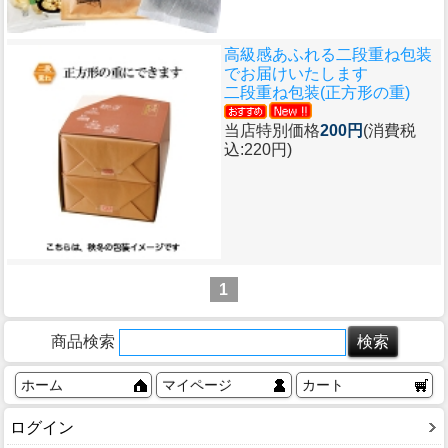
高級感あふれる二段重ね包装
でお届けいたします
二段重ね包装(正方形の重)
当店特別価格
200円
(消費税
込:220円)
1
商品検索
ホーム
マイページ
カート
ログイン