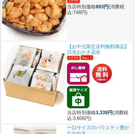
当店特別価格
693円
(消費税
込:748円)
【お中元限定送料無料商品】
日光おかき花衣
当店特別価格
3,339円
(消費税
込:3,606円)
一口サイズのバラエティ豊か
なおかき