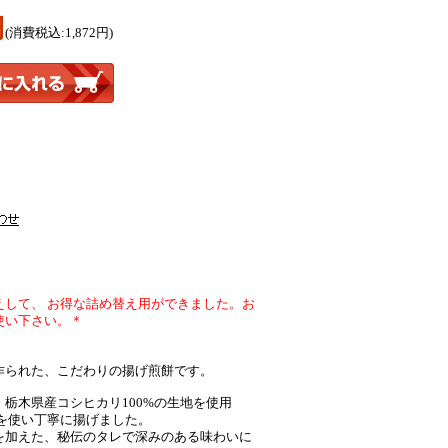
円
(消費税込:1,872円)
えして、 お得な詰め替え用ができました。お
使い下さい。＊
作られた、こだわりの揚げ煎餅です。
栃木県産コシヒカリ100%の生地を使用
を使い丁寧に揚げました。
を加えた、秘伝のタレで深みのある味わいに