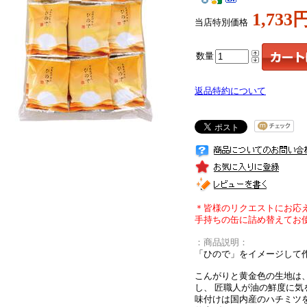
1,733
当店特別価格
数量
返品特約について
＊皆様のリクエストにお応
手持ちの缶に詰め替えてお
：商品説明：
「ひので」をイメージして
こんがりと黄金色の生地は、
し、 匠職人が油の鮮度に気
味付けは国内産のハチミツ