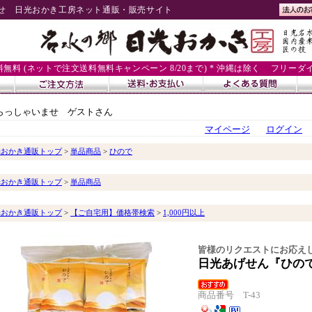
せ 日光おかき工房ネット通販・販売サイト
送料無料 (ネットで注文送料無料キャンペーン 8/20まで) * 沖縄は除く
フリーダイヤル
らっしゃいませ ゲストさん
マイページ
ログイン
光おかき通販トップ
>
単品商品
>
ひので
光おかき通販トップ
>
単品商品
光おかき通販トップ
>
【ご自宅用】価格帯検索
>
1,000円以上
皆様のリクエストにお応え
日光あげせん『ひので
商品番号 T-43