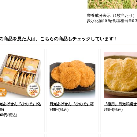
栄養成分表示（1枚当たり）エネ
炭水化物10.9g食塩相当量0
の商品を見た人は、こちらの商品もチェックしています！
光あげせん『ひので』(化
日光あげせん『ひので』箱
『徳用』日光和楽せ
缶)
748円
(税込)
748円
(税込)
560円
(税込)