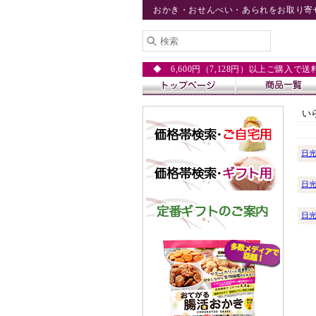
おかき・おせんべい・あられをお取り寄
◆ 6,600円（7,128円）以上ご購入で
い
日
日
日