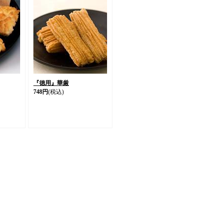
『徳用』華厳
748円
(税込)