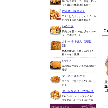
揚げもちのサックリ感を、じわ
っと醤油で仕上げたおかき
古流餅一味唐辛子
辛党にはたまりません！ビール
のおつまみにも最適おかき
いろは坂
こ
日光の名所・いろは坂をイメー
ジして作りました
カレー揚げせん（無選
別）
栃木県産コシヒカリ100%！本
格スパイス使用
ひので
匠の技が生きている至高の揚げ
煎餅
マヨネーズおかき
マヨラーにはたまらないおいし
日
さ！
粧
1,
ぶっかきオリーブおかき
EXバージンオリーブオイル仕
立ての新しいサラダ味おかき
お品書き 詰合せ