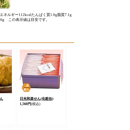
ルギー112kcalたんぱく質1.0g脂質7.1g
.36g この表示値は目安です。
ん
日光和楽せん(化粧缶)
1,560円
(税込)