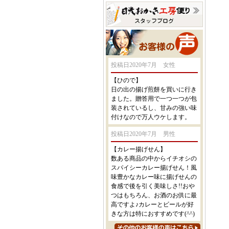
投稿日2020年7月 女性
【ひので】
日の出の揚げ煎餅を買いに行き
ました。贈答用で一つ一つが包
装されているし、甘みの強い味
付けなので万人ウケします。
投稿日2020年7月 男性
【カレー揚げせん】
数ある商品の中からイチオシの
スパイシーカレー揚げせん！風
味豊かなカレー味に揚げせんの
食感で後を引く美味しさ!!おや
つはもちろん、お酒のお供に最
高ですよ♪カレーとビールが好
きな方は特におすすめです(^^)