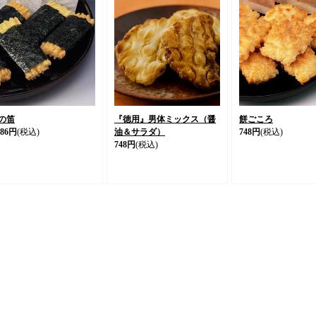
の笛
『徳用』男体ミックス（醤
餅ごころ
186円
(税込)
油＆サラダ）
748円
(税込)
748円
(税込)