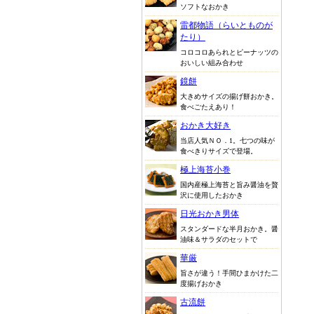
ソフトなおかき
雷都物語（らいとものが
たり）
コロコロあられとピーナッツの
おいしい組み合わせ
鏡餅
大きめサイズの揚げ餅おかき。
食べごたえあり！
おかき大好き
当店人気ＮＯ．1。七つの味が
食べきりサイズで登場。
極上海苔小巻
国内産極上海苔と旨み醤油を贅
沢に使用したおかき
日光おかき男体
スタンダードな半月おかき。醤
油味＆サラダのセットで
華厳
旨さが違う！手間ひまかけた二
度揚げおかき
古流餅