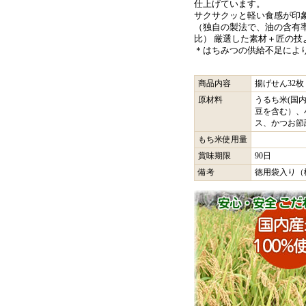
仕上げています。
サクサクッと軽い食感が印
（独自の製法で、油の含有
比） 厳選した素材＋匠の
＊はちみつの供給不足によ
商品内容
揚げせん32枚
原材料
うるち米(国内
豆を含む）、
ス、かつお
もち米使用量
賞味期限
90日
備考
徳用袋入り（概