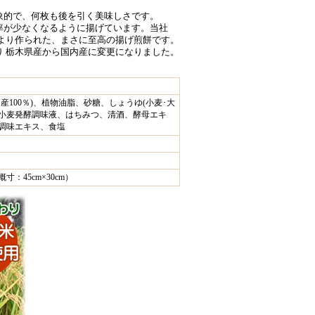
象的で、何枚も後を引く美味しさです。
率が少なくなるように揚げています。当社
技より作られた、まさに至高の揚げ煎餅です。
り 栃木県産から国内産に変更になりました。
産100％)、植物油脂、砂糖、しょうゆ(小麦･大
小麦発酵調味液、はちみつ、清酒、酵母エキ
節調味エキス、食塩
寸：45cm×30cm）