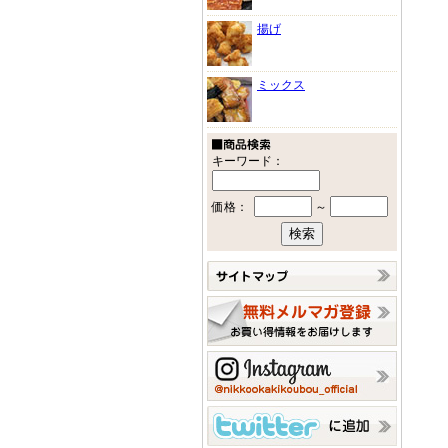
揚げ
ミックス
キーワード：
価格：
～