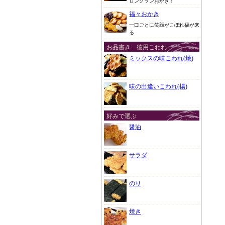
ロングランおかき！
福々おかき
一口ごとに笑顔がこぼれ福が来
る
お品書き 徳用こわれ
ミックスの味こわれ(焼)
味の出逢いこわれ(揚)
好みで選ぶ
醤油
サラダ
のり
焼き