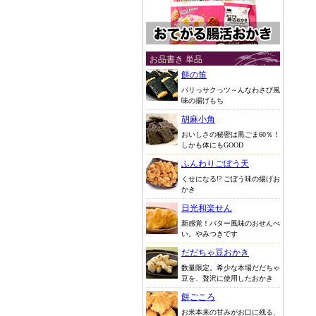
お品書き 単品
餅の笛
パリっサクっツ～んなわさび風
味の揚げもち
胡麻小角
おいしさの秘密は黒ごま60％！
しかも体にもGOOD
ふんわりごぼう天
くせになる!? ごぼう味の揚げお
かき
日光和楽せん
新感覚！バター風味のおせんべ
い。やみつきです
だだちゃ豆おかき
数量限定。希少な本場だだちゃ
豆を、贅沢に使用したおかき
餅ごころ
お米本来の甘みがお口に残る、