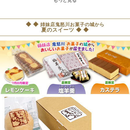
もっと見る
◆ ◆
姉妹店鬼怒川お菓子の城から
夏のスイーツ ◆ ◆