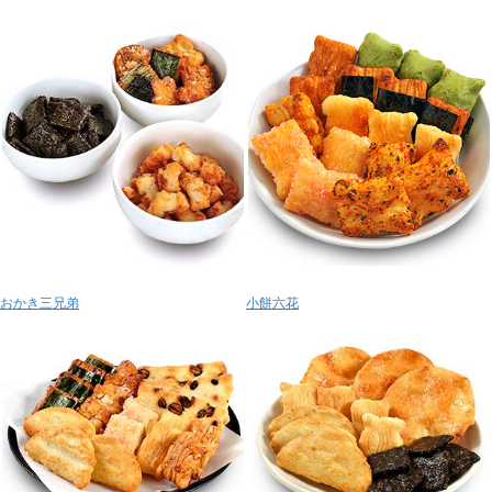
おかき三兄弟
小餅六花