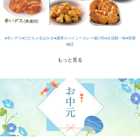
●辛いデス
●だだちゃ豆おかき
●濃厚スパイシーカレー揚げ煎
●古流餅一味
●雷都
物語
もっと見る