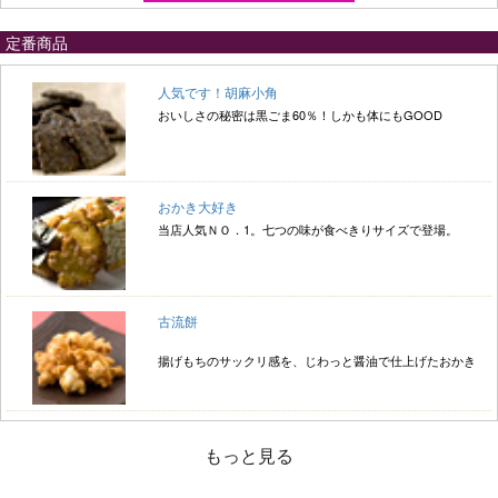
定番商品
人気です！胡麻小角
おいしさの秘密は黒ごま60％！しかも体にもGOOD
おかき大好き
当店人気ＮＯ．1。七つの味が食べきりサイズで登場。
古流餅
揚げもちのサックリ感を、じわっと醤油で仕上げたおかき
もっと見る