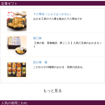
定番ギフト
十八華仙（じゅうはっかせん）
おかき工房の十八番を集めた十八華仙です
餅三昧
【 餅の笛、雷都物語、餅ごころ 】人気三兄弟のおかきセッ
ト
匠の華 菊
こだわりの12種類のおかき・煎餅の詰合せ。
もっと見る
人気の徳用こわれ