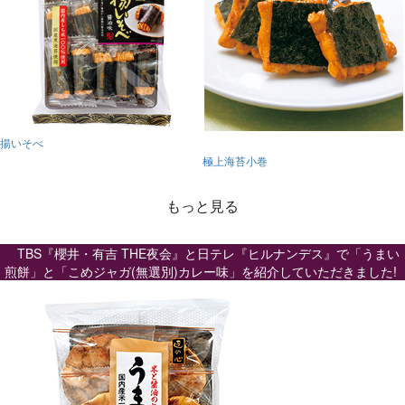
揚いそべ
極上海苔小巻
もっと見る
TBS『櫻井・有吉 THE夜会』と日テレ『ヒルナンデス』で「うまい
煎餅」と「こめジャガ(無選別)カレー味」を紹介していただきました!