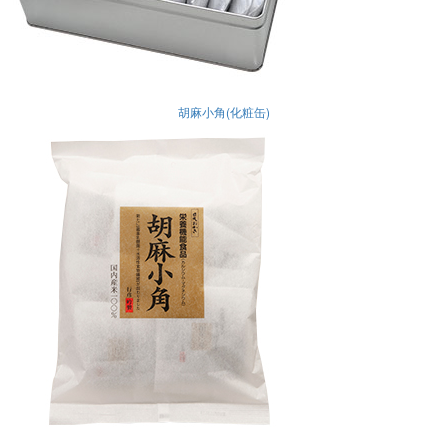
胡麻小角(化粧缶)