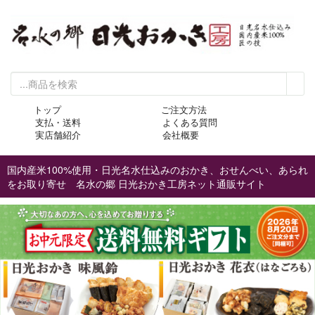
トップ
ご注文方法
支払・送料
よくある質問
実店舗紹介
会社概要
国内産米100%使用・日光名水仕込みのおかき、おせんべい、あられ
をお取り寄せ 名水の郷 日光おかき工房ネット通販サイト