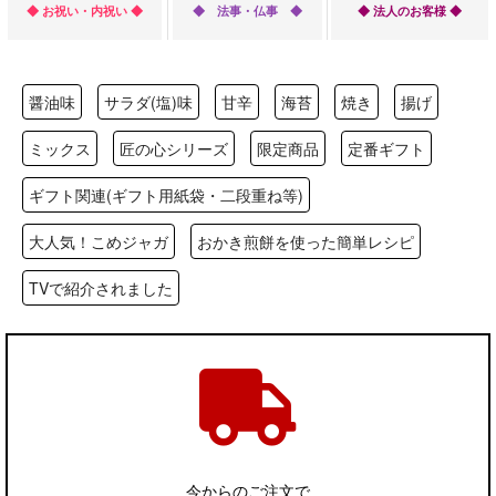
◆ お祝い・内祝い ◆
◆ 法事・仏事 ◆
◆ 法人のお客様 ◆
醤油味
サラダ(塩)味
甘辛
海苔
焼き
揚げ
ミックス
匠の心シリーズ
限定商品
定番ギフト
ギフト関連(ギフト用紙袋・二段重ね等)
大人気！こめジャガ
おかき煎餅を使った簡単レシピ
TVで紹介されました
今からのご注文で