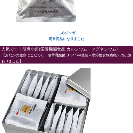
​​​​​​​こめジャガ
定番商品になりました
人気です！胡麻小角(栄養機能食品:カルシウム・マグネシウム)
【おなかの健康にこだわり、蔵華乳酸菌LTK-1144億個＋水溶性食物繊維5.0gが加
わりました】