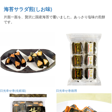
海苔サラダ煎(しお味)
片面一面を、贅沢に国産海苔で覆いました。あっさり塩味の煎餅
です。
日光幸せ巻(化粧箱)
日光幸せ巻徳用