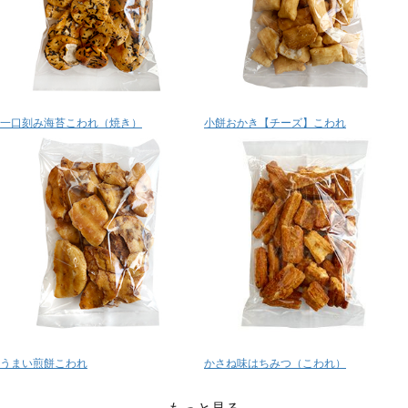
一口刻み海苔こわれ（焼き）
小餅おかき【チーズ】こわれ
うまい煎餅こわれ
かさね味はちみつ（こわれ）