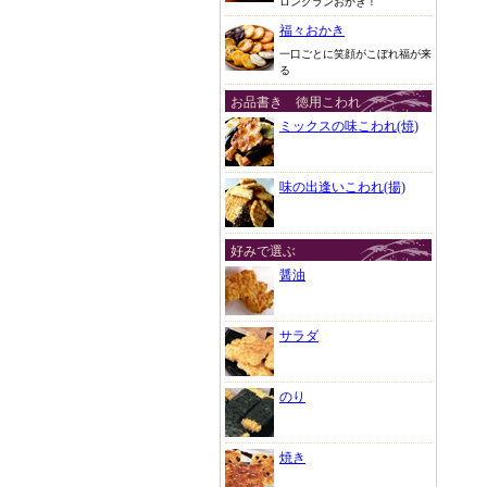
ロングランおかき！
福々おかき
一口ごとに笑顔がこぼれ福が来
る
お品書き 徳用こわれ
ミックスの味こわれ(焼)
味の出逢いこわれ(揚)
好みで選ぶ
醤油
サラダ
のり
焼き