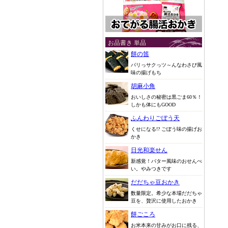
お品書き 単品
餅の笛
パリっサクっツ～んなわさび風
味の揚げもち
胡麻小角
おいしさの秘密は黒ごま60％！
しかも体にもGOOD
ふんわりごぼう天
くせになる!? ごぼう味の揚げお
かき
日光和楽せん
新感覚！バター風味のおせんべ
い。やみつきです
だだちゃ豆おかき
数量限定。希少な本場だだちゃ
豆を、贅沢に使用したおかき
餅ごころ
お米本来の甘みがお口に残る、