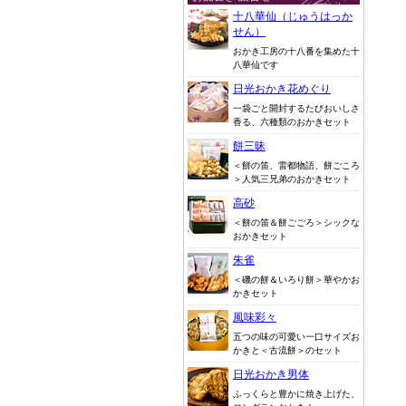
十八華仙（じゅうはっか
せん）
おかき工房の十八番を集めた十
八華仙です
日光おかき花めぐり
一袋ごと開封するたびおいしさ
香る、六種類のおかきセット
餅三昧
＜餅の笛、雷都物語、餅ごころ
＞人気三兄弟のおかきセット
高砂
＜餅の笛＆餅ごごろ＞シックな
おかきセット
朱雀
＜磯の餅＆いろり餅＞華やかお
かきセット
風味彩々
五つの味の可愛い一口サイズお
かきと＜古流餅＞のセット
日光おかき男体
ふっくらと豊かに焼き上げた、