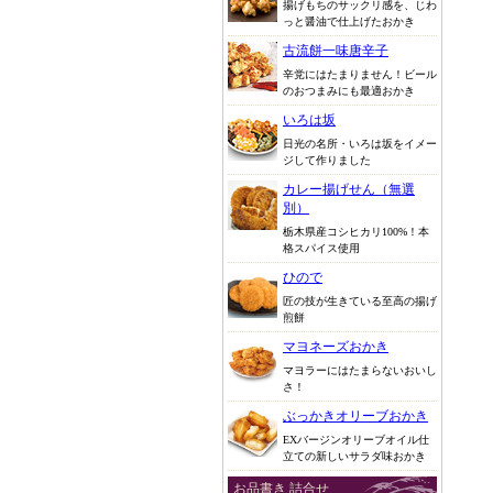
揚げもちのサックリ感を、じわ
っと醤油で仕上げたおかき
古流餅一味唐辛子
辛党にはたまりません！ビール
のおつまみにも最適おかき
いろは坂
日光の名所・いろは坂をイメー
ジして作りました
カレー揚げせん（無選
別）
栃木県産コシヒカリ100%！本
格スパイス使用
ひので
匠の技が生きている至高の揚げ
煎餅
マヨネーズおかき
マヨラーにはたまらないおいし
さ！
ぶっかきオリーブおかき
EXバージンオリーブオイル仕
立ての新しいサラダ味おかき
お品書き 詰合せ