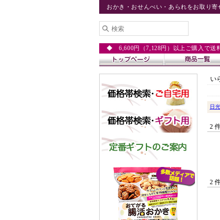
おかき・おせんべい・あられをお取り寄
◆ 6,600円（7,128円）以上ご購入で
い
日
2 
2 