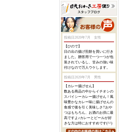
投稿日2020年7月 女性
【ひので】
日の出の揚げ煎餅を買いに行き
ました。贈答用で一つ一つが包
装されているし、甘みの強い味
付けなので万人ウケします。
投稿日2020年7月 男性
【カレー揚げせん】
数ある商品の中からイチオシの
スパイシーカレー揚げせん！風
味豊かなカレー味に揚げせんの
食感で後を引く美味しさ!!おや
つはもちろん、お酒のお供に最
高ですよ♪カレーとビールが好
きな方は特におすすめです(^^)