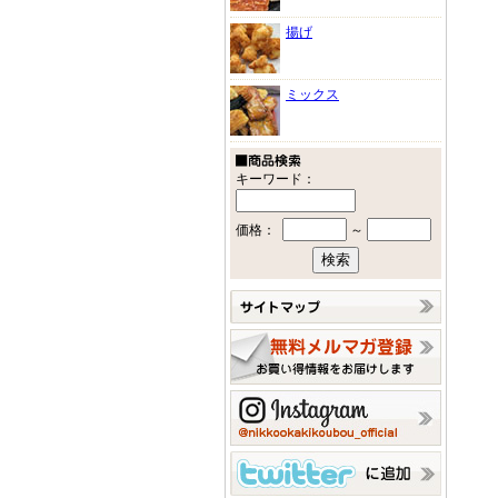
揚げ
ミックス
キーワード：
価格：
～