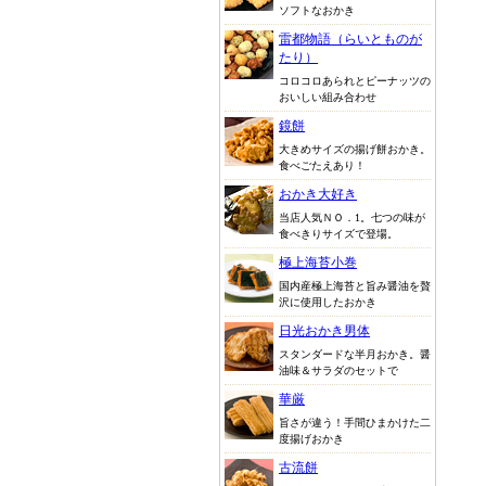
ソフトなおかき
雷都物語（らいとものが
たり）
コロコロあられとピーナッツの
おいしい組み合わせ
鏡餅
大きめサイズの揚げ餅おかき。
食べごたえあり！
おかき大好き
当店人気ＮＯ．1。七つの味が
食べきりサイズで登場。
極上海苔小巻
国内産極上海苔と旨み醤油を贅
沢に使用したおかき
日光おかき男体
スタンダードな半月おかき。醤
油味＆サラダのセットで
華厳
旨さが違う！手間ひまかけた二
度揚げおかき
古流餅