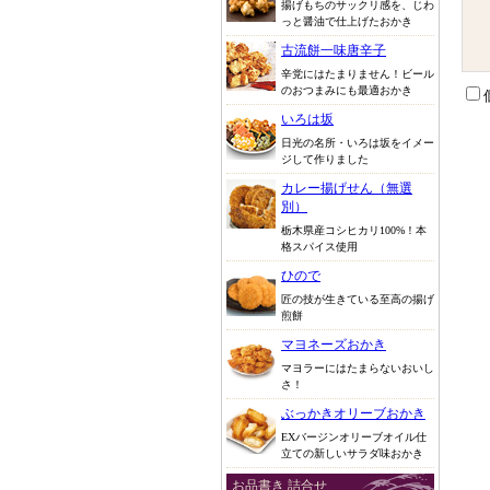
揚げもちのサックリ感を、じわ
っと醤油で仕上げたおかき
古流餅一味唐辛子
辛党にはたまりません！ビール
のおつまみにも最適おかき
いろは坂
日光の名所・いろは坂をイメー
ジして作りました
カレー揚げせん（無選
別）
栃木県産コシヒカリ100%！本
格スパイス使用
ひので
匠の技が生きている至高の揚げ
煎餅
マヨネーズおかき
マヨラーにはたまらないおいし
さ！
ぶっかきオリーブおかき
EXバージンオリーブオイル仕
立ての新しいサラダ味おかき
お品書き 詰合せ