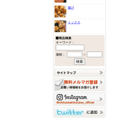
揚げ
ミックス
キーワード：
価格：
～