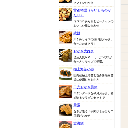
ソフトなおかき
雷都物語（らいとものが
たり）
コロコロあられとピーナッツの
おいしい組み合わせ
鏡餅
大きめサイズの揚げ餅おかき。
食べごたえあり！
おかき大好き
当店人気ＮＯ．1。七つの味が
食べきりサイズで登場。
極上海苔小巻
国内産極上海苔と旨み醤油を贅
沢に使用したおかき
日光おかき男体
スタンダードな半月おかき。醤
油味＆サラダのセットで
華厳
旨さが違う！手間ひまかけた二
度揚げおかき
古流餅