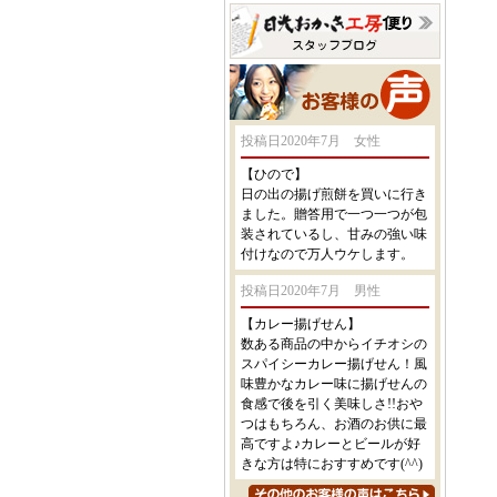
投稿日2020年7月 女性
【ひので】
日の出の揚げ煎餅を買いに行き
ました。贈答用で一つ一つが包
装されているし、甘みの強い味
付けなので万人ウケします。
投稿日2020年7月 男性
【カレー揚げせん】
数ある商品の中からイチオシの
スパイシーカレー揚げせん！風
味豊かなカレー味に揚げせんの
食感で後を引く美味しさ!!おや
つはもちろん、お酒のお供に最
高ですよ♪カレーとビールが好
きな方は特におすすめです(^^)