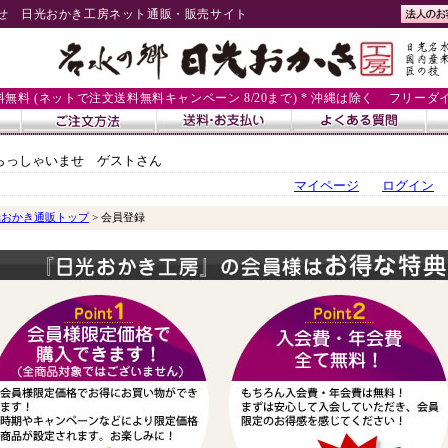
せ 日光おかき工房ネット通販・販売サイト
送料無料 (ネットで注文送料無料キャンペーン 8/20まで) * 沖縄は除く
フリーダイヤル
らっしゃいませ ゲストさん
マイページ
ログイン
光おかき通販トップ
> 会員登録