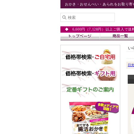
おかき・おせんべい・あられをお取り寄
◆ 6,600円（7,128円）以上ご購入で
い
日