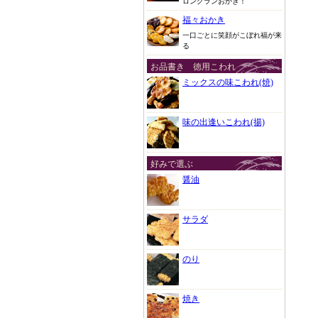
ロングランおかき！
福々おかき
一口ごとに笑顔がこぼれ福が来
る
お品書き 徳用こわれ
ミックスの味こわれ(焼)
味の出逢いこわれ(揚)
好みで選ぶ
醤油
サラダ
のり
焼き