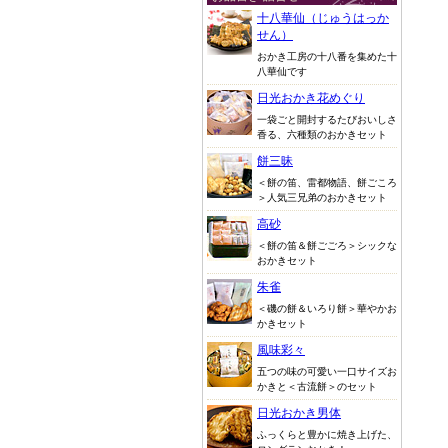
十八華仙（じゅうはっか
せん）
おかき工房の十八番を集めた十
八華仙です
日光おかき花めぐり
一袋ごと開封するたびおいしさ
香る、六種類のおかきセット
餅三昧
＜餅の笛、雷都物語、餅ごころ
＞人気三兄弟のおかきセット
高砂
＜餅の笛＆餅ごごろ＞シックな
おかきセット
朱雀
＜磯の餅＆いろり餅＞華やかお
かきセット
風味彩々
五つの味の可愛い一口サイズお
かきと＜古流餅＞のセット
日光おかき男体
ふっくらと豊かに焼き上げた、