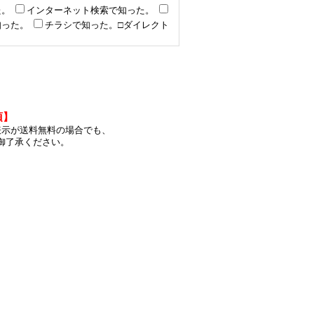
た。
インターネット検索で知った。
知った。
チラシで知った。□ダイレクト
項】
表示が送料無料の場合でも、
め御了承ください。