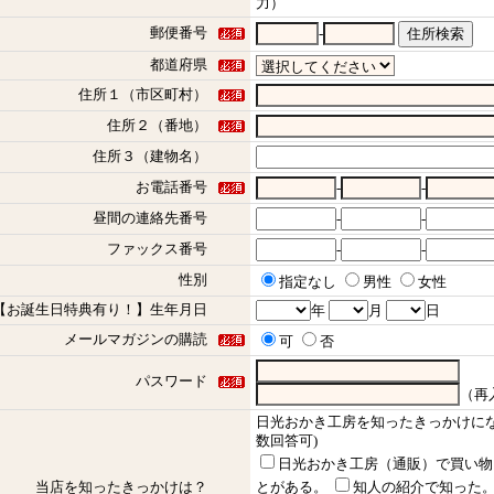
力）
郵便番号
-
都道府県
住所１（市区町村）
住所２（番地）
住所３（建物名）
お電話番号
-
-
昼間の連絡先番号
-
-
ファックス番号
-
-
性別
指定なし
男性
女性
【お誕生日特典有り！】生年月日
年
月
日
メールマガジンの購読
可
否
パスワード
（再
日光おかき工房を知ったきっかけに
数回答可)
日光おかき工房（通販）で買い物
当店を知ったきっかけは？
とがある。
知人の紹介で知った