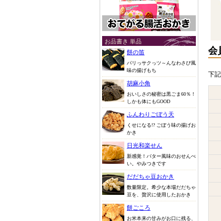
お品書き 単品
会
餅の笛
パリっサクっツ～んなわさび風
味の揚げもち
下記
胡麻小角
おいしさの秘密は黒ごま60％！
しかも体にもGOOD
ふんわりごぼう天
くせになる!? ごぼう味の揚げお
かき
日光和楽せん
新感覚！バター風味のおせんべ
い。やみつきです
だだちゃ豆おかき
数量限定。希少な本場だだちゃ
豆を、贅沢に使用したおかき
餅ごころ
お米本来の甘みがお口に残る、