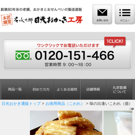
日光おかき通販トップ
>
お徳用商品（こわれ）
> 味の出逢いこわれ（揚）