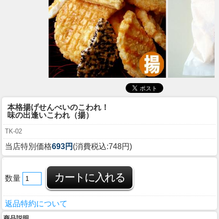
本格揚げせんべいのこわれ！
味の出逢いこわれ（揚）
TK-02
当店特別価格
693円
(消費税込:748円)
数量
返品特約について
商品説明