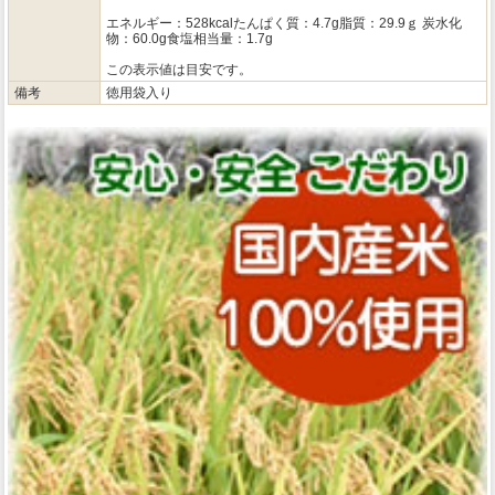
エネルギー：528kcalたんぱく質：4.7g脂質：29.9ｇ 炭水化
物：60.0g食塩相当量：1.7g
この表示値は目安です。
備考
徳用袋入り