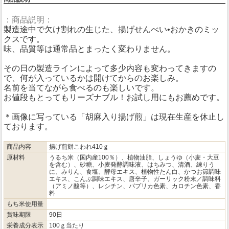
：商品説明：
製造途中で欠け割れの生じた、揚げせんべい•おかきのミッ
クスです。
味、品質等は通常品とまったく変わりません。
その日の製造ラインによって多少内容も変わってきますの
で、何が入っているかは開けてからのお楽しみ。
名前を当てながら食べるのも楽しいです。
お値段もとってもリーズナブル！お試し用にもお薦めです。
＊画像に写っている「胡麻入り揚げ煎」は現在生産を休止し
ております。
商品内容
揚げ煎餅こわれ410ｇ
原材料
うるち米（国内産100％）、植物油脂、しょうゆ（小麦・大豆
を含む）、砂糖、小麦発酵調味液、はちみつ、清酒、練りう
に、みりん、食塩、酵母エキス、植物性たん白、かつお節調味
エキス、こんぶ調味エキス、唐辛子、ガーリック粉末／調味料
（アミノ酸等）、レシチン、パプリカ色素、カロチン色素、香
料
もち米使用量
賞味期限
90日
栄養成分表示
100ｇ当たり