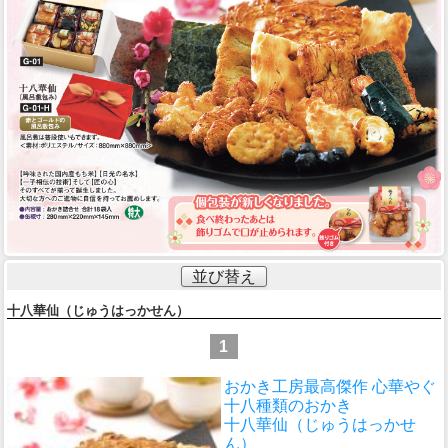
並び替え
十八華仙（じゅうはっかせん）
1
おかき工房最高傑作 心華やぐ
十八種類のおかき
十八華仙（じゅうはっかせ
ん）