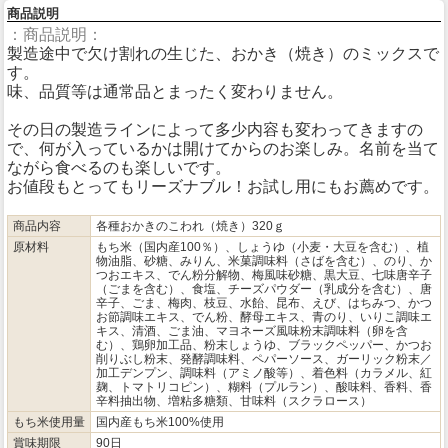
商品説明
：商品説明：
製造途中で欠け割れの生じた、おかき（焼き）のミックスで
す。
味、品質等は通常品とまったく変わりません。
その日の製造ラインによって多少内容も変わってきますの
で、何が入っているかは開けてからのお楽しみ。名前を当て
ながら食べるのも楽しいです。
お値段もとってもリーズナブル！お試し用にもお薦めです。
商品内容
各種おかきのこわれ（焼き）320ｇ
原材料
もち米（国内産100％）、しょうゆ（小麦・大豆を含む）、植
物油脂、砂糖、みりん、米菓調味料（さばを含む）、のり、か
つおエキス、でん粉分解物、梅風味砂糖、黒大豆、七味唐辛子
（ごまを含む）、食塩、チーズパウダー（乳成分を含む）、唐
辛子、ごま、梅肉、枝豆、水飴、昆布、えび、はちみつ、かつ
お節調味エキス、でん粉、酵母エキス、青のり、いりこ調味エ
キス、清酒、ごま油、マヨネーズ風味粉末調味料（卵を含
む）、鶏卵加工品、粉末しょうゆ、ブラックペッパー、かつお
削りぶし粉末、発酵調味料、ペパーソース、ガーリック粉末／
加工デンプン、調味料（アミノ酸等）、着色料（カラメル、紅
麹、トマトリコピン）、糊料（プルラン）、酸味料、香料、香
辛料抽出物、増粘多糖類、甘味料（スクラロース）
もち米使用量
国内産もち米100%使用
賞味期限
90日