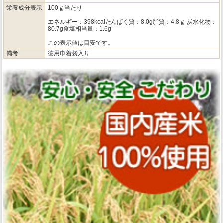
栄養成分表示
100ｇ当たり
エネルギー：398kcalたんぱく質：8.0g脂質：4.8ｇ 炭水化物：
80.7g食塩相当量：1.6g
この表示値は目安です。
備考
徳用巾着袋入り