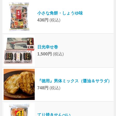
小さな角餅・しょうゆ味
436円
(税込)
日光幸せ巻
1,500円
(税込)
『徳用』男体ミックス（醤油＆サラダ）
748円
(税込)
てり焼きせんべい