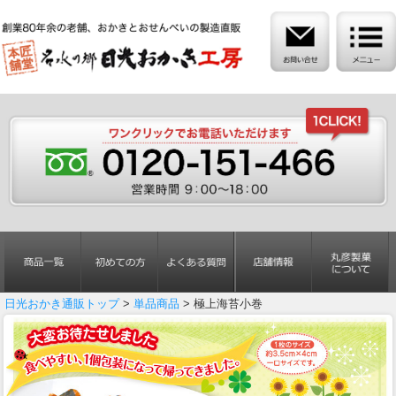
日光おかき通販トップ
>
単品商品
> 極上海苔小巻