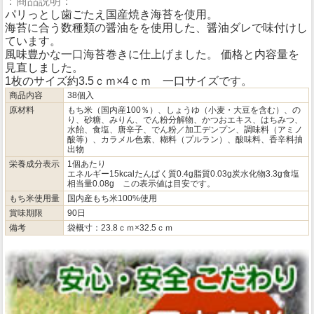
：商品説明：
パリっとし歯ごたえ国産焼き海苔を使用。
海苔に合う数種類の醤油をを使用した、醤油ダレで味付けし
ています。
風味豊かな一口海苔巻きに仕上げました。 価格と内容量を
見直しました。
1枚のサイズ約3.5ｃｍ×4ｃｍ 一口サイズです。
商品内容
38個入
原材料
もち米（国内産100％）、しょうゆ（小麦・大豆を含む）、の
り、砂糖、みりん、でん粉分解物、かつおエキス、はちみつ、
水飴、食塩、唐辛子、でん粉／加工デンプン、調味料（アミノ
酸等）、カラメル色素、糊料（プルラン）、酸味料、香辛料抽
出物
栄養成分表示
1個あたり
エネルギー15kcalたんぱく質0.4g脂質0.03g炭水化物3.3g食塩
相当量0.08g この表示値は目安です。
もち米使用量
国内産もち米100%使用
賞味期限
90日
備考
袋概寸：23.8ｃｍ×32.5ｃｍ