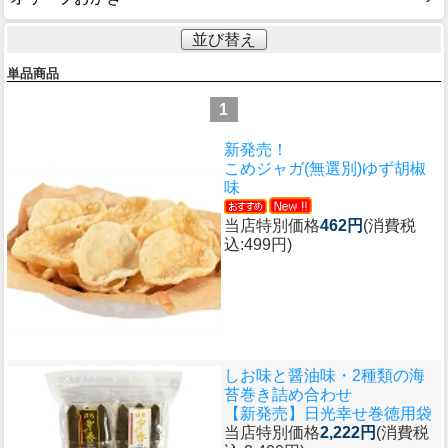
並び替え
単品商品
1
新発売！
こめジャガ(無選別)ゆず胡椒
味
当店特別価格
462円
(消費税
込:499円)
しお味と醤油味・2種類の海
苔巻き詰め合わせ
【新発売】日光幸せ巻徳用袋
当店特別価格
2,222円
(消費税