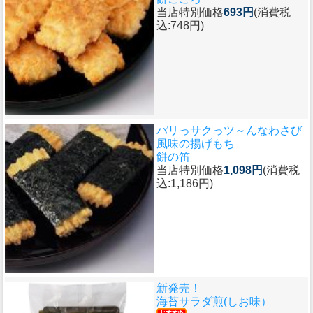
当店特別価格
693円
(消費税
込:748円)
パリっサクっツ～んなわさび
風味の揚げもち
餅の笛
当店特別価格
1,098円
(消費税
込:1,186円)
新発売！
海苔サラダ煎(しお味）