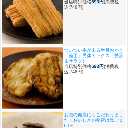
当店特別価格
693円
(消費税
込:748円)
ついつい手が出る半月おかき
『徳用』男体ミックス（醤油
＆サラダ）
当店特別価格
693円
(消費税
込:748円)
お腹の健康にもこだわりまし
た！おいしさの秘密は黒ごま
60％