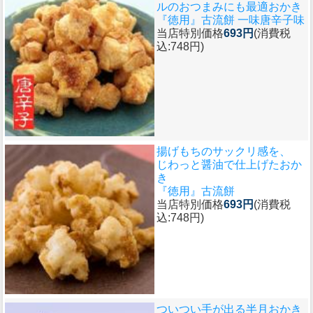
ルのおつまみにも最適おかき
『徳用』古流餅 一味唐辛子味
当店特別価格
693円
(消費税
込:748円)
揚げもちのサックリ感を、
じわっと醤油で仕上げたおか
き
『徳用』古流餅
当店特別価格
693円
(消費税
込:748円)
ついつい手が出る半月おかき