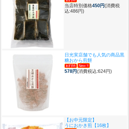
当店特別価格
450円
(消費税
込:486円)
日光実店舗でも人気の商品
黒
糖おから煎餅
578円
(消費税込:624円)
【お中元限定】
うにおかき煎【16枚】