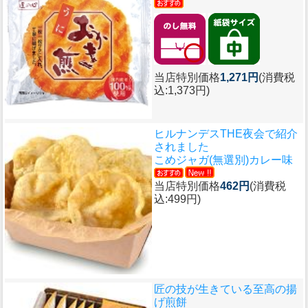
当店特別価格
1,271円
(消費税
込:1,373円)
ヒルナンデスTHE夜会で紹介
されました
こめジャガ(無選別)カレー味
当店特別価格
462円
(消費税
込:499円)
匠の技が生きている至高の揚
げ煎餅