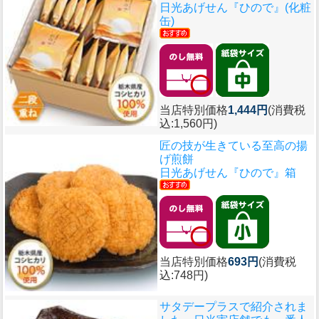
日光あげせん『ひので』(化粧
缶)
当店特別価格
1,444円
(消費税
込:1,560円)
匠の技が生きている至高の揚
げ煎餅
日光あげせん『ひので』箱
当店特別価格
693円
(消費税
込:748円)
サタデープラスで紹介されま