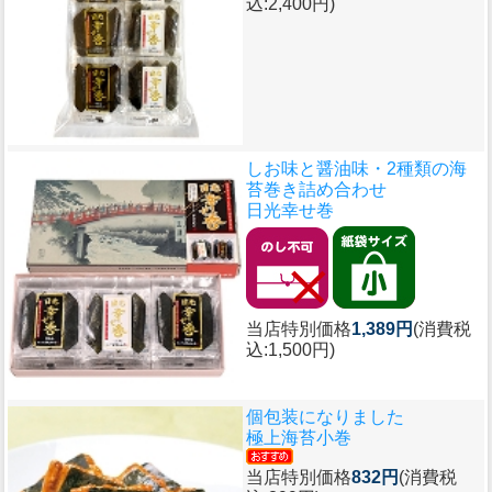
込:2,400円)
しお味と醤油味・2種類の海
苔巻き詰め合わせ
日光幸せ巻
当店特別価格
1,389円
(消費税
込:1,500円)
個包装になりました
極上海苔小巻
当店特別価格
832円
(消費税