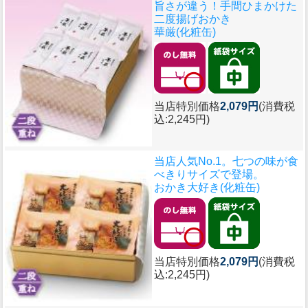
旨さが違う！手間ひまかけた
二度揚げおかき
華厳(化粧缶)
当店特別価格
2,079円
(消費税
込:2,245円)
当店人気No.1。七つの味が食
べきりサイズで登場。
おかき大好き(化粧缶)
当店特別価格
2,079円
(消費税
込:2,245円)