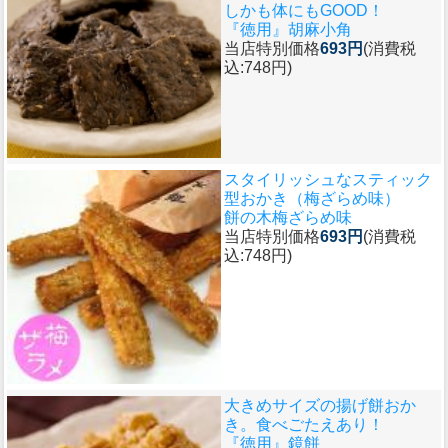
しかも体にもGOOD！
『徳用』胡麻小角
当店特別価格
693円
(消費税
込:748円)
スタイリッシュなスティック
型おかき（梅ざらめ味）
餅の木梅ざらめ味
当店特別価格
693円
(消費税
込:748円)
大きめサイズの揚げ餅おか
き。食べごたえあり！
『徳用』鏡餅