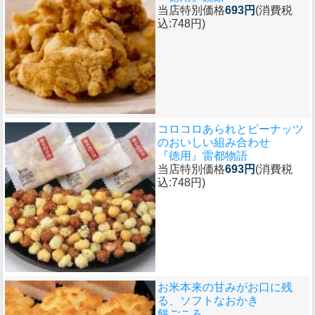
当店特別価格
693円
(消費税
込:748円)
コロコロあられとピーナッツ
のおいしい組み合わせ
『徳用』雷都物語
当店特別価格
693円
(消費税
込:748円)
お米本来の甘みがお口に残
る、ソフトなおかき
餅ごころ