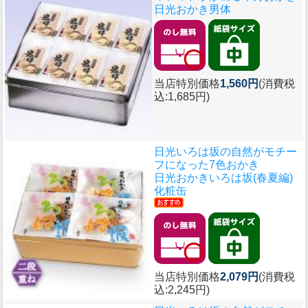
日光おかき男体
当店特別価格
1,560円
(消費税
込:1,685円)
日光いろは坂の自然がモチー
フになった7色おかき
日光おかきいろは坂(春夏編)
化粧缶
当店特別価格
2,079円
(消費税
込:2,245円)