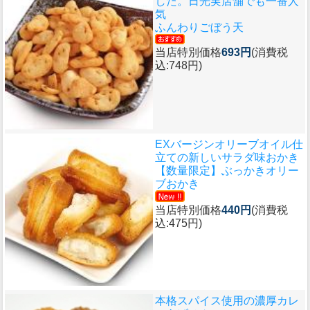
した。日光実店舗でも一番人
気
ふんわりごぼう天
当店特別価格
693円
(消費税
込:748円)
EXバージンオリーブオイル仕
立ての新しいサラダ味おかき
【数量限定】ぶっかきオリー
ブおかき
当店特別価格
440円
(消費税
込:475円)
本格スパイス使用の濃厚カレ