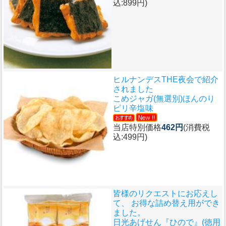
込:899円)
ヒルナンデスTHE夜会で紹介
されました
こめジャガ(無選別)ほんのり
ピリ辛塩味
当店特別価格
462円
(消費税
込:499円)
皆様のリクエストにお応えし
て、 お得な詰め替え用ができ
ました。
日光あげせん『ひので』(徳用