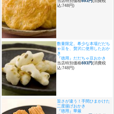
当店特別価格
693円
(消費税
込:748円)
数量限定。希少な本場だだち
ゃ豆を、贅沢に使用したおか
き
『徳用』だだちゃ豆おかき
当店特別価格
693円
(消費税
込:748円)
旨さが違う！手間ひまかけた
二度揚げおかき
『徳用』華厳