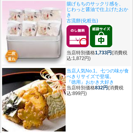
揚げもちのサックリ感を、
じわっと醤油で仕上げたおか
き
古流餅(化粧缶)
当店特別価格
1,733円
(消費税
込:1,872円)
当店人気No.1。七つの味が食
べきりサイズで登場。
『徳用』おかき大好き
当店特別価格
832円
(消費税
込:899円)