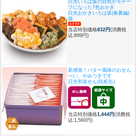
日光いろは坂の自然がモチー
フになった7色おかき
日光おかきいろは坂(春夏編)
袋
当店特別価格
832円
(消費税
込:899円)
新感覚！バター風味のおせん
べい。やみつきです
日光和楽せん(化粧缶)
当店特別価格
1,444円
(消費税
込:1,560円)