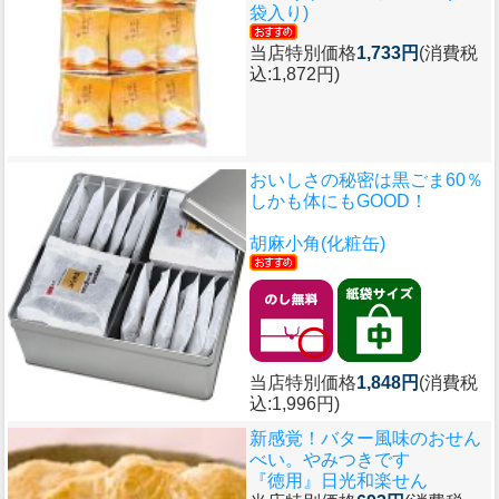
袋入り)
当店特別価格
1,733円
(消費税
込:1,872円)
おいしさの秘密は黒ごま60％
しかも体にもGOOD！
胡麻小角(化粧缶)
当店特別価格
1,848円
(消費税
込:1,996円)
新感覚！バター風味のおせん
べい。やみつきです
『徳用』日光和楽せん