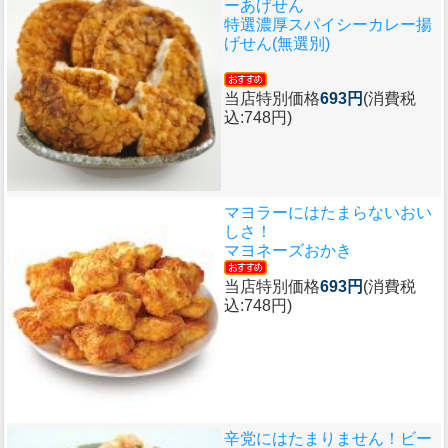
ーあげせん
特選濃厚スパイシーカレー揚
げせん(無選別)
当店特別価格
693円
(消費税
込:748円)
マヨラーにはたまらないおい
しさ！
マヨネーズおかき
当店特別価格
693円
(消費税
込:748円)
辛党にはたまりません！ビー