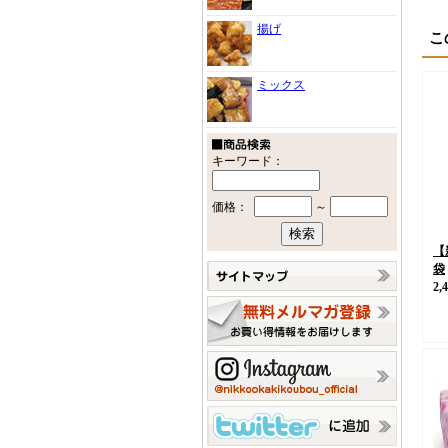
揚げ
こ
ミックス
キーワード：
価格：
～
【
袋
2,