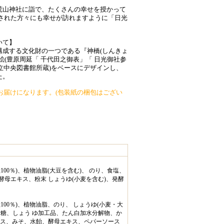
荒山神社に詣で、たくさんの幸せを授かって
にされた方々にも幸せが訪れますように「日光
いて】
構成する文化財の一つである『神橋(しんきょ
絵(豊原周延「 千代田之御表」「 日光御社参
都立中央図書館所蔵)をベースにデザインし、
た。
のお届けになります。(包装紙の梱包はござい
100％)、植物油脂(大豆を含む)、 のり、食塩、
酵母エキス、粉末 しょうゆ(小麦を含む)、発酵
100％)、植物油脂、のり、 しょうゆ(小麦・大
砂糖、しょう ゆ加工品、たん白加水分解物、か
キス、みそ、水飴、酵母エキス、ペパーソース