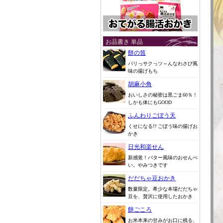
お品書き 単品
餅の笛
パリっサクっツ～んなわさび風
味の揚げもち
胡麻小角
おいしさの秘密は黒ごま60％！
しかも体にもGOOD
ふんわりごぼう天
くせになる!? ごぼう味の揚げお
かき
日光和楽せん
新感覚！バター風味のおせんべ
い。やみつきです
だだちゃ豆おかき
数量限定。希少な本場だだちゃ
豆を、贅沢に使用したおかき
餅ごころ
お米本来の甘みがお口に残る、