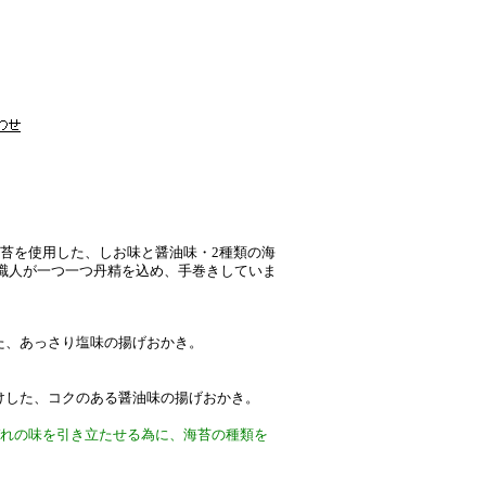
海苔を使用した、しお味と醤油味・2種類の海
の職人が一つ一つ丹精を込め、手巻きしていま
た、あっさり塩味の揚げおかき。
けした、コクのある醤油味の揚げおかき。
ぞれの味を引き立たせる為に、海苔の種類を