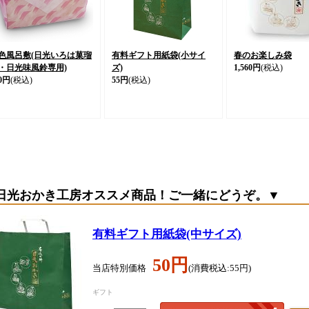
色風呂敷(日光いろは菓瑠
有料ギフト用紙袋(小サイ
春のお楽しみ袋
・日光味風鈴専用)
ズ)
1,560円
(税込)
0円
(税込)
55円
(税込)
日光おかき工房オススメ商品！ご一緒にどうぞ。▼
有料ギフト用紙袋(中サイズ)
50円
当店特別価格
(消費税込:55円)
ギフト