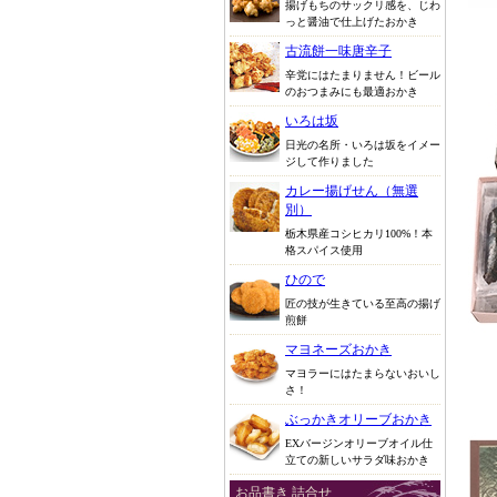
揚げもちのサックリ感を、じわ
っと醤油で仕上げたおかき
古流餅一味唐辛子
辛党にはたまりません！ビール
のおつまみにも最適おかき
いろは坂
日光の名所・いろは坂をイメー
ジして作りました
カレー揚げせん（無選
別）
栃木県産コシヒカリ100%！本
格スパイス使用
ひので
匠の技が生きている至高の揚げ
煎餅
マヨネーズおかき
マヨラーにはたまらないおいし
さ！
ぶっかきオリーブおかき
EXバージンオリーブオイル仕
立ての新しいサラダ味おかき
お品書き 詰合せ