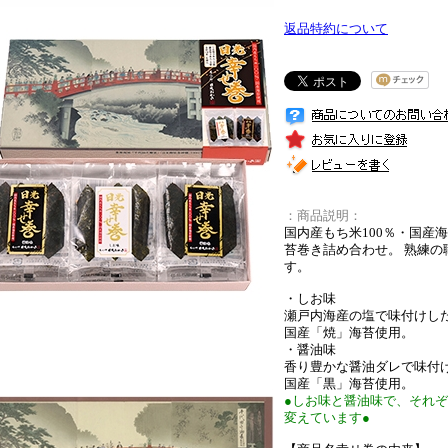
返品特約について
：商品説明：
国内産もち米100％・国産
苔巻き詰め合わせ。 熟練
す。
・しお味
瀬戸内海産の塩で味付けし
国産「焼」海苔使用。
・醤油味
香り豊かな醤油ダレで味付
国産「黒」海苔使用。
●しお味と醤油味で、それ
変えています●