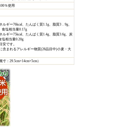
00％使用
ルギー76kcal、たんぱく質1.1g、脂質3．9g、
、食塩相当量0.17g
ギー75kcal、たんぱく質1.4g、脂質3.6g、炭
食塩相当量0.20g
目安です。
に含まれるアレルギー物質(28品目中)小麦・大
：29.5cm×14cm×5cm）