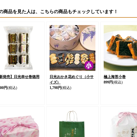
の商品を見た人は、こちらの商品もチェックしています！
新発売】日光幸せ巻徳用
日光おかき花めぐり（小サ
極上海苔小巻
イズ）
899円
(税込)
400円
(税込)
1,798円
(税込)