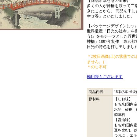
【商品名幸せ巻の由来】
多くの人が神橋を渡って二
きたことから、 商品を手
幸せ巻」といたしました。
【パッケージデザインにつ
世界遺産「日光の社寺」を
う)』をモチーフとした浮世
神橋」1897年制作 東京
日光の特色を打ち出しまし
＊2枚目画像(上)の状態で
ません。)
＊のし不可
徳用袋もございます
商品内容
18本(3本×6袋)
原材料
【しお味】
もち米(国内産
水飴、砂糖、
調味料
【醤油味】
もち米(国内産
豆を含む)、
つおぶし エ