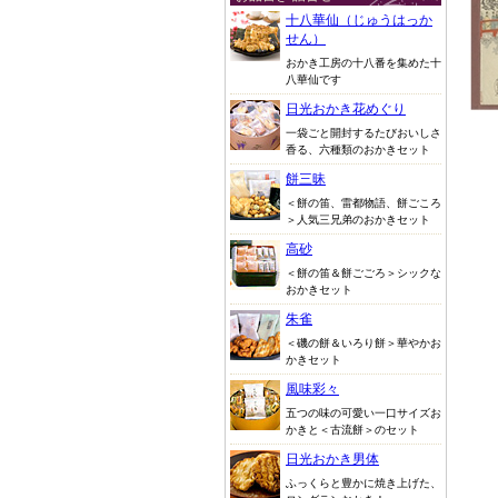
十八華仙（じゅうはっか
せん）
おかき工房の十八番を集めた十
八華仙です
日光おかき花めぐり
一袋ごと開封するたびおいしさ
香る、六種類のおかきセット
餅三昧
＜餅の笛、雷都物語、餅ごころ
＞人気三兄弟のおかきセット
高砂
＜餅の笛＆餅ごごろ＞シックな
おかきセット
朱雀
＜磯の餅＆いろり餅＞華やかお
かきセット
風味彩々
五つの味の可愛い一口サイズお
かきと＜古流餅＞のセット
日光おかき男体
ふっくらと豊かに焼き上げた、