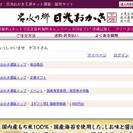
せ 日光おかき工房ネット通販・販売サイト
送料無料 (ネットで注文送料無料キャンペーン 8/20まで) * 沖縄は除く
フリーダイヤル
らっしゃいませ ゲストさん
マイページ
ログイン
光おかき通販トップ
>
単品商品
光おかき通販トップ
>
定番ギフト
光おかき通販トップ
>
イベント
>
国産海苔使用・海苔巻き特集
光おかき通販トップ
>
【ギフト用】価格帯検索
>
1,000円台