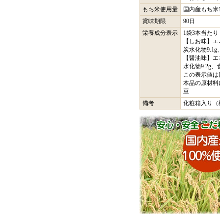
もち米使用量
国内産もち米1
賞味期限
90日
栄養成分表示
1袋3本当たり
【しお味】エネ
炭水化物9.1g
【醤油味】エネル
水化物9.2g、
この表示値は
本品の原材料
豆
備考
化粧箱入り（概寸