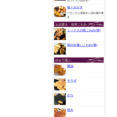
ロングランおかき！
福々おかき
一口ごとに笑顔がこぼれ福が来
る
お品書き 徳用こわれ
ミックスの味こわれ(焼)
味の出逢いこわれ(揚)
好みで選ぶ
醤油
サラダ
のり
焼き