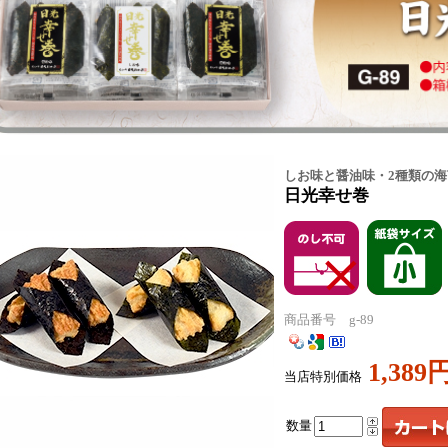
しお味と醤油味・2種類の
日光幸せ巻
商品番号 g-89
1,389
当店特別価格
数量