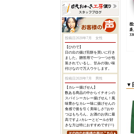
桜
多
33
投稿日2020年7月 女性
【ひので】
日の出の揚げ煎餅を買いに行き
ました。贈答用で一つ一つが包
装されているし、甘みの強い味
付けなので万人ウケします。
投稿日2020年7月 男性
▼
【カレー揚げせん】
数ある商品の中からイチオシの
スパイシーカレー揚げせん！風
味豊かなカレー味に揚げせんの
食感で後を引く美味しさ!!おや
つはもちろん、お酒のお供に最
高ですよ♪カレーとビールが好
きな方は特におすすめです(^^)