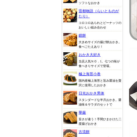
ソフトなおかき
雷都物語（らいとものが
たり）
コロコロあられとピーナッツの
おいしい組み合わせ
鏡餅
大きめサイズの揚げ餅おかき。
食べごたえあり！
おかき大好き
当店人気ＮＯ．1。七つの味が
食べきりサイズで登場。
極上海苔小巻
国内産極上海苔と旨み醤油を贅
沢に使用したおかき
日光おかき男体
スタンダードな半月おかき。醤
油味＆サラダのセットで
華厳
旨さが違う！手間ひまかけた二
度揚げおかき
古流餅