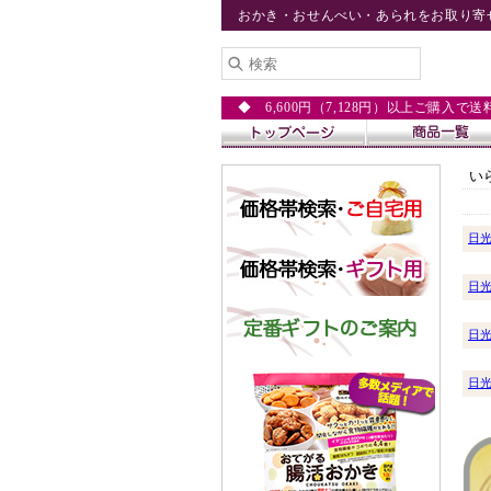
おかき・おせんべい・あられをお取り寄
◆ 6,600円（7,128円）以上ご購入で
い
日
日
日
日