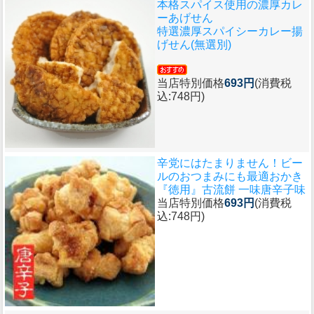
本格スパイス使用の濃厚カレ
ーあげせん
特選濃厚スパイシーカレー揚
げせん(無選別)
当店特別価格
693円
(消費税
込:748円)
辛党にはたまりません！ビー
ルのおつまみにも最適おかき
『徳用』古流餅 一味唐辛子味
当店特別価格
693円
(消費税
込:748円)