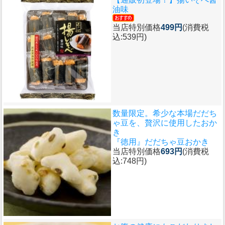
油味
当店特別価格
499円
(消費税
込:539円)
数量限定。希少な本場だだち
ゃ豆を、贅沢に使用したおか
き
『徳用』だだちゃ豆おかき
当店特別価格
693円
(消費税
込:748円)