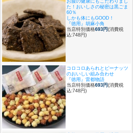
お腹の健康にもこだわりまし
た！おいしさの秘密は黒ごま
60％
しかも体にもGOOD！
『徳用』胡麻小角
当店特別価格
693円
(消費税
込:748円)
コロコロあられとピーナッツ
のおいしい組み合わせ
『徳用』雷都物語
当店特別価格
693円
(消費税
込:748円)