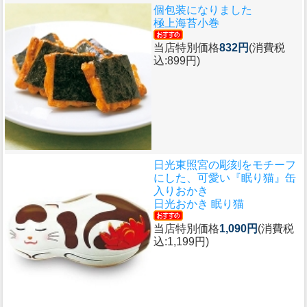
個包装になりました
極上海苔小巻
当店特別価格
832円
(消費税
込:899円)
日光東照宮の彫刻をモチーフ
にした、可愛い『眠り猫』缶
入りおかき
日光おかき 眠り猫
当店特別価格
1,090円
(消費税
込:1,199円)