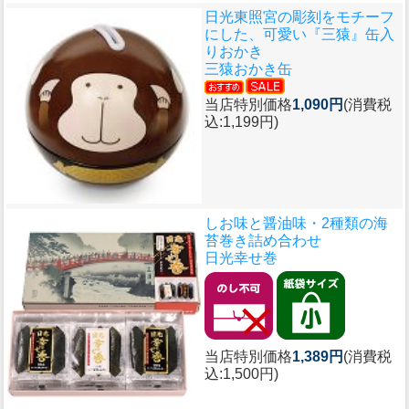
日光東照宮の彫刻をモチーフ
にした、可愛い『三猿』缶入
りおかき
三猿おかき缶
当店特別価格
1,090円
(消費税
込:1,199円)
しお味と醤油味・2種類の海
苔巻き詰め合わせ
日光幸せ巻
当店特別価格
1,389円
(消費税
込:1,500円)