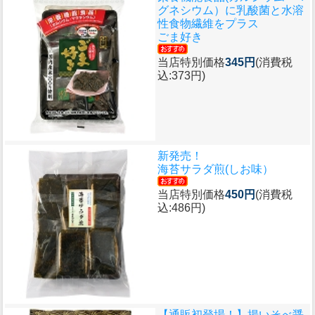
グネシウム）に乳酸菌と水溶
性食物繊維をプラス
ごま好き
当店特別価格
345円
(消費税
込:373円)
新発売！
海苔サラダ煎(しお味）
当店特別価格
450円
(消費税
込:486円)
【通販初登場！】
揚いそべ醤