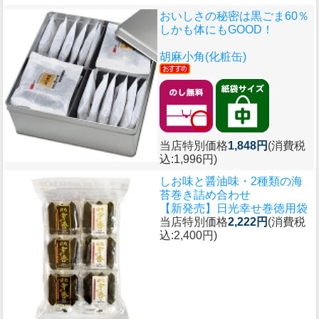
おいしさの秘密は黒ごま60％
しかも体にもGOOD！
胡麻小角(化粧缶)
当店特別価格
1,848円
(消費税
込:1,996円)
しお味と醤油味・2種類の海
苔巻き詰め合わせ
【新発売】日光幸せ巻徳用袋
当店特別価格
2,222円
(消費税
込:2,400円)