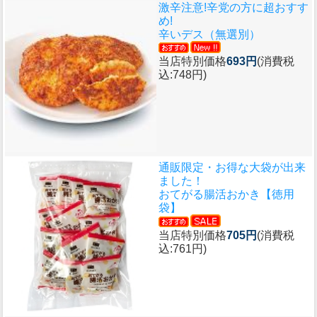
激辛注意!辛党の方に超おすす
め!
辛いデス（無選別）
当店特別価格
693円
(消費税
込:748円)
通販限定・お得な大袋が出来
ました！
おてがる腸活おかき【徳用
袋】
当店特別価格
705円
(消費税
込:761円)