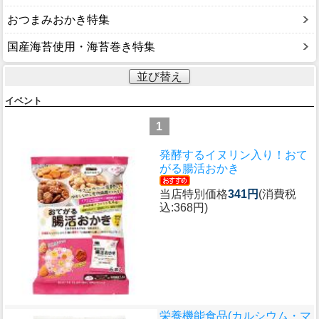
おつまみおかき特集
国産海苔使用・海苔巻き特集
並び替え
イベント
1
発酵するイヌリン入り！
おて
がる腸活おかき
当店特別価格
341円
(消費税
込:368円)
栄養機能食品(カルシウム・マ