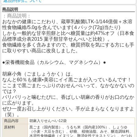
返品特約について
商品説明
：商品説明：
おなかの健康にこだわり、蔵華乳酸菌LTK-1/144億個＋水溶
性食物繊維/5.0gを含んでいます(４パック(72g)当たり)
しかも一般的な甘辛煎餅と比べ糖質量は約47%オフ（日本食
品標準成分表2015 菓子類甘辛せんべいと比較）。
食物繊維を多く含みますので、糖質摂取を気にする方にも手
に取りやすい商品に改良しました。
●栄養機能食品（カルシウム、マグネシウム）●
胡麻小角（ごましょうかく）は、
なんと60％も健康•美容にイイ黒ごまが入っているんです！
ここまで黒ごまたっぷりのおせんべいって、なかなかないの
では？
パリパリっと噛むたびに、香ばしい胡麻の香りがお口のなか
に広がります。
ぜひ一度お召し上がりください。手が止まらなくなりますよ
（笑）。
商品内容
胡麻入りせんべい12袋
原材料
黒ごま（国内製造）、うるち米（国内産100%）、しょうゆ
（小麦・大豆を含む）、砂糖、 植物油脂、みそ、醸造調味料、
水溶性食物繊維（イヌリン、難消化性デキストリン）、かつお