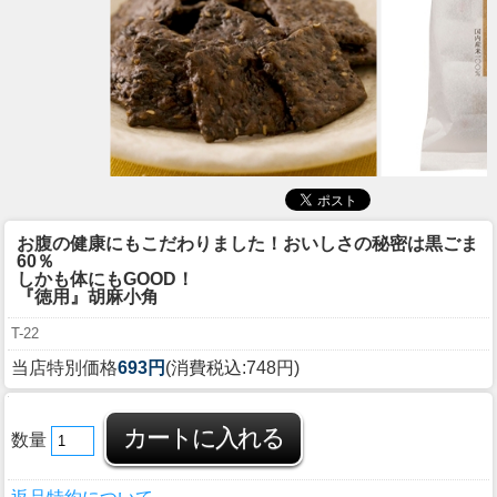
お腹の健康にもこだわりました！おいしさの秘密は黒ごま
60％
しかも体にもGOOD！
『徳用』胡麻小角
T-22
当店特別価格
693円
(消費税込:748円)
数量