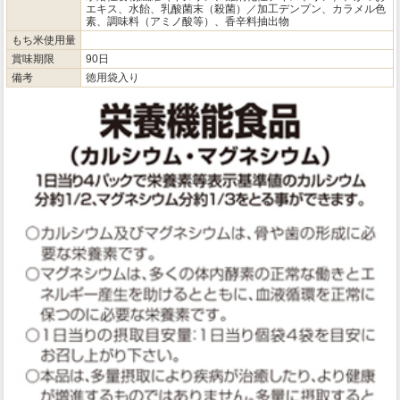
エキス、水飴、乳酸菌末（殺菌）／加工デンプン、カラメル色
素、調味料（アミノ酸等）、香辛料抽出物
もち米使用量
賞味期限
90日
備考
徳用袋入り