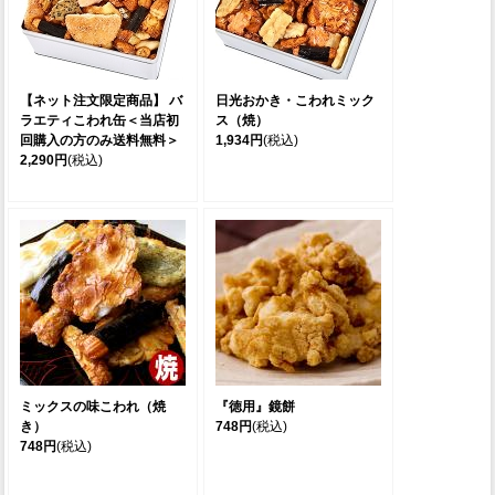
【ネット注文限定商品】 バ
日光おかき・こわれミック
ラエティこわれ缶＜当店初
ス（焼）
回購入の方のみ送料無料＞
1,934円
(税込)
2,290円
(税込)
ミックスの味こわれ（焼
『徳用』鏡餅
き）
748円
(税込)
748円
(税込)