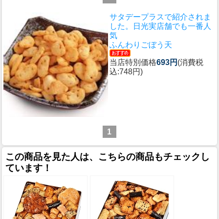
サタデープラスで紹介されま
した。日光実店舗でも一番人
気
ふんわりごぼう天
当店特別価格
693円
(消費税
込:748円)
1
この商品を見た人は、こちらの商品もチェックし
ています！