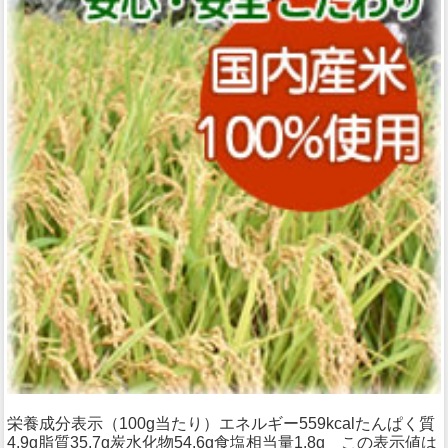
栄養成分表示（100g当たり）エネルギー559kcalたんぱく質
4.9g脂質35.7g炭水化物54.6g食塩相当量1.8g この表示値は