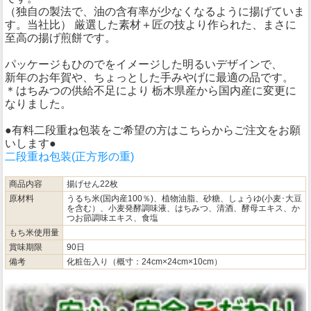
（独自の製法で、油の含有率が少なくなるように揚げていま
す。当社比） 厳選した素材＋匠の技より作られた、まさに
至高の揚げ煎餅です。
パッケージもひのでをイメージした明るいデザインで、
新年のお年賀や、ちょっとした手みやげに最適の品です。
＊はちみつの供給不足により 栃木県産から国内産に変更に
なりました。
●有料二段重ね包装をご希望の方はこちらからご注文をお願
いします●
二段重ね包装(正方形の重)
商品内容
揚げせん22枚
原材料
うるち米(国内産100％)、植物油脂、砂糖、しょうゆ(小麦･大豆
を含む）、小麦発酵調味液、はちみつ、清酒、酵母エキス、か
つお節調味エキス、食塩
もち米使用量
賞味期限
90日
備考
化粧缶入り（概寸：24cm×24cm×10cm）