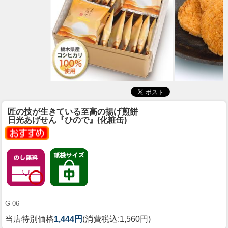
匠の技が生きている至高の揚げ煎餅
日光あげせん『ひので』(化粧缶)
G-06
当店特別価格
1,444円
(消費税込:1,560円)