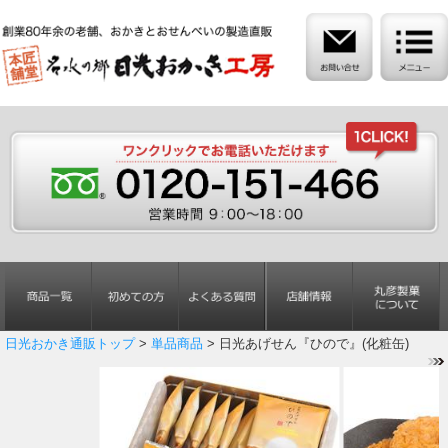
日光おかき通販トップ
>
単品商品
> 日光あげせん『ひので』(化粧缶)