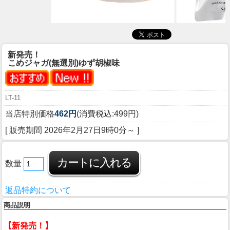
新発売！
こめジャガ(無選別)ゆず胡椒味
LT-11
当店特別価格
462円
(消費税込:499円)
[ 販売期間
2026年2月27日9時0分
～ ]
数量
返品特約について
商品説明
【新発売！】