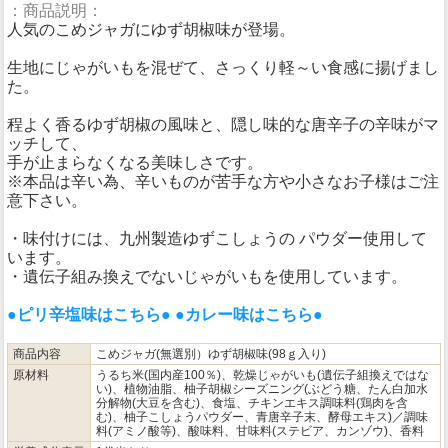
：商品説明：
人気のこめジャガにゆず胡椒味が登場。
生地にじゃがいもを混ぜて、さっくり軽～い食感に揚げまし
た。
程よく香るゆず胡椒の風味と、隠し味的な唐辛子の辛味がマ
ッチして、
手が止まらなくなる美味しさです。
※本品は辛い為、辛いものが苦手な方や小さなお子様はご注
意下さい。
・味付けには、九州製造ゆずこしょうの パウダー使用して
います。
・遺伝子組み換えでないじゃがいもを使用しています。
●ピリ辛塩味はこちら●
●カレー味はこちら●
商品内容
こめジャガ(無選別）ゆず胡椒味(98ｇ入り)
原材料
うるち米(国内産100％)、乾燥じゃがいも(遺伝子組換えではな
い)、植物油脂、柚子胡椒シーズニング(ぶどう糖、たん白加水
分解物(大豆を含む)、食塩、チキンエキス調味料(鶏肉を含
む)、柚子こしょうパウダー、青唐辛子末、酵母エキス)／調味
料(アミノ酸等)、酸味料、甘味料(ステビア、カンゾウ)、香料