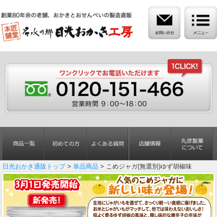
日光おかき通販トップ
>
単品商品
> こめジャガ(無選別)ゆず胡椒味