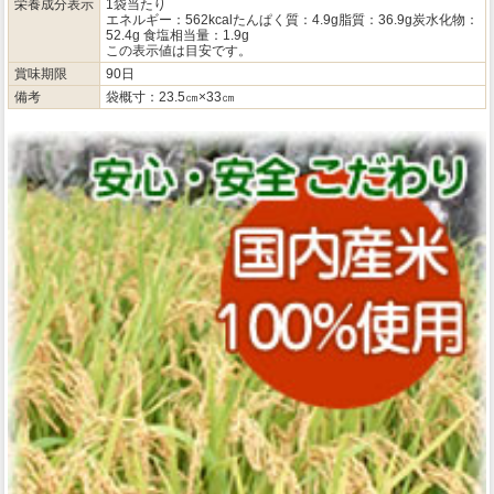
栄養成分表示
1袋当たり
エネルギー：562kcalたんぱく質：4.9g脂質：36.9g炭水化物：
52.4g 食塩相当量：1.9g
この表示値は目安です。
賞味期限
90日
備考
袋概寸：23.5㎝×33㎝