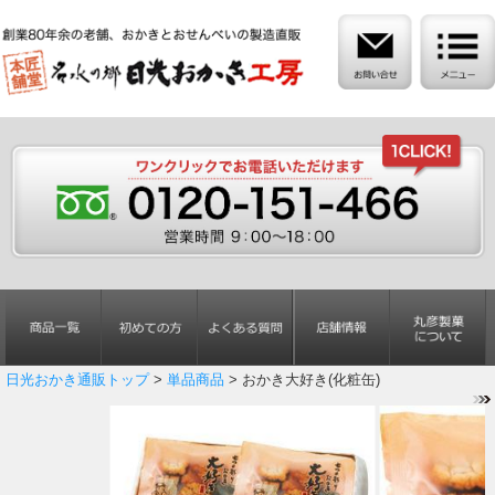
日光おかき通販トップ
>
単品商品
> おかき大好き(化粧缶)