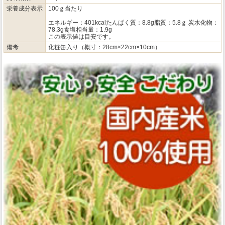
栄養成分表示
100ｇ当たり
エネルギー：401kcalたんぱく質：8.8g脂質：5.8ｇ 炭水化物：
78.3g食塩相当量：1.9g
この表示値は目安です。
備考
化粧缶入り（概寸：28cm×22cm×10cm）