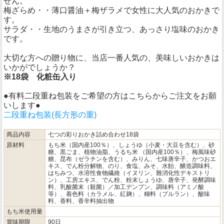
せん。
梅ざらめ・・薄口醤油＋梅ザラメで女性に大人気のおかきで
す。
サラダ・・生地のうまさが引き立つ、あっさり塩味のおかき
です。
大切な方への贈り物に、当店一番人気の、美味しいおかきは
いかがでしょうか？
※18袋 化粧缶入り
●有料二段重ね包装をご希望の方はこちらからご注文をお願
いします●
二段重ね包装(長方形の重)
商品内容
七つの彩りおかき詰め合わせ18袋
原材料
もち米（国内産100％）、しょうゆ（小麦・大豆を含む）、砂
糖、黒ごま、植物油脂、うるち米 （国内産100％）、梅風味砂
糖、昆布（ゼラチンを含む）、みりん、七味唐辛子、かつおエ
キス、でん粉分解物、のり、食塩、みそ、水飴、醸造調味料、
はちみつ、水溶性食物繊維（イヌリン、難消化性デキストリ
ン）、工房エキス、でん粉、粉末しょうゆ、唐辛子、発酵調味
料、乳酸菌末（殺菌）／加工デンプン、調味料（アミノ酸
等）、着色料（カラメル、紅麹）、糊料（プルラン）、酸味
料、香料、香辛料抽出物
もち米使用量
賞味期限
90日