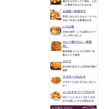
揚げもちのサックリ感を、じわ
っと醤油で仕上げたおかき
古流餅一味唐辛子
辛党にはたまりません！ビール
のおつまみにも最適おかき
いろは坂
日光の名所・いろは坂をイメー
ジして作りました
カレー揚げせん（無選
別）
栃木県産コシヒカリ100%！本
格スパイス使用
ひので
匠の技が生きている至高の揚げ
煎餅
マヨネーズおかき
マヨラーにはたまらないおいし
さ！
ぶっかきオリーブおかき
EXバージンオリーブオイル仕
立ての新しいサラダ味おかき
お品書き 詰合せ