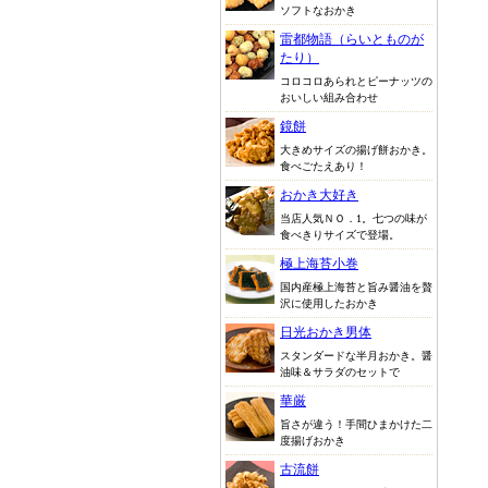
ソフトなおかき
雷都物語（らいとものが
たり）
コロコロあられとピーナッツの
おいしい組み合わせ
鏡餅
大きめサイズの揚げ餅おかき。
食べごたえあり！
おかき大好き
当店人気ＮＯ．1。七つの味が
食べきりサイズで登場。
極上海苔小巻
国内産極上海苔と旨み醤油を贅
沢に使用したおかき
日光おかき男体
スタンダードな半月おかき。醤
油味＆サラダのセットで
華厳
旨さが違う！手間ひまかけた二
度揚げおかき
古流餅