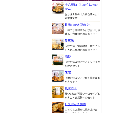
十八華仙（じゅうはっか
せん）
おかき工房の十八番を集めた十
八華仙です
日光おかき花めぐり
一袋ごと開封するたびおいしさ
香る、六種類のおかきセット
餅三昧
＜餅の笛、雷都物語、餅ごころ
＞人気三兄弟のおかきセット
高砂
＜餅の笛＆餅ごごろ＞シックな
おかきセット
朱雀
＜磯の餅＆いろり餅＞華やかお
かきセット
風味彩々
五つの味の可愛い一口サイズお
かきと＜古流餅＞のセット
日光おかき男体
ふっくらと豊かに焼き上げた、