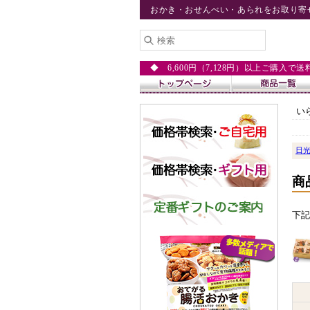
おかき・おせんべい・あられをお取り寄
◆ 6,600円（7,128円）以上ご購入で
い
日
商
下記