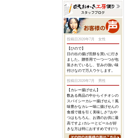
投稿日2020年7月 女性
【ひので】
日の出の揚げ煎餅を買いに行き
ました。贈答用で一つ一つが包
装されているし、甘みの強い味
付けなので万人ウケします。
投稿日2020年7月 男性
【カレー揚げせん】
数ある商品の中からイチオシの
スパイシーカレー揚げせん！風
味豊かなカレー味に揚げせんの
食感で後を引く美味しさ!!おや
つはもちろん、お酒のお供に最
高ですよ♪カレーとビールが好
きな方は特におすすめです(^^)