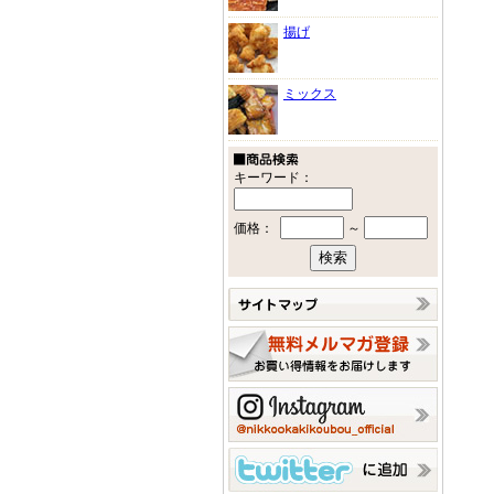
揚げ
ミックス
キーワード：
価格：
～