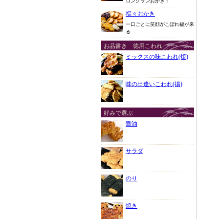
ロングランおかき！
福々おかき
一口ごとに笑顔がこぼれ福が来
る
お品書き 徳用こわれ
ミックスの味こわれ(焼)
味の出逢いこわれ(揚)
好みで選ぶ
醤油
サラダ
のり
焼き