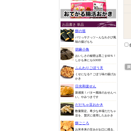
お品書き 単品
餅の笛
パリっサクっツ～んなわさび風
味の揚げもち
胡麻小角
おいしさの秘密は黒ごま60％！
しかも体にもGOOD
ふんわりごぼう天
くせになる!? ごぼう味の揚げお
かき
日光和楽せん
新感覚！バター風味のおせんべ
い。やみつきです
だだちゃ豆おかき
数量限定。希少な本場だだちゃ
豆を、贅沢に使用したおかき
餅ごころ
お米本来の甘みがお口に残る、