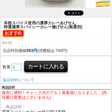
本格スパイス使用の濃厚カレーあげせん
特選濃厚スパイシーカレー揚げせん(無選別)
KS-23
当店特別価格
693円
(消費税込:748円)
数量
返品特約について
商品説明
保存に便利！チャック式のアルミ蒸着袋になりました。(内
容量に変更はございません)
：商品説明：
濃厚スパイシーカレー味の揚げ煎餅。