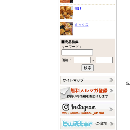
揚げ
ミックス
キーワード：
価格：
～
当