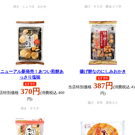
焼き しょうゆ おかき
揚げ サラダ 醤油 ピリ辛
リニューアル新発売！あつい煎餅あ
揚げ餅なのにしみおかき
っさり塩味
387円
当店特別価格
(消費税込:41
370円
店特別価格
(消費税込:400
円)
円)
揚げ 甘辛 昆布入り
焼き サラダ