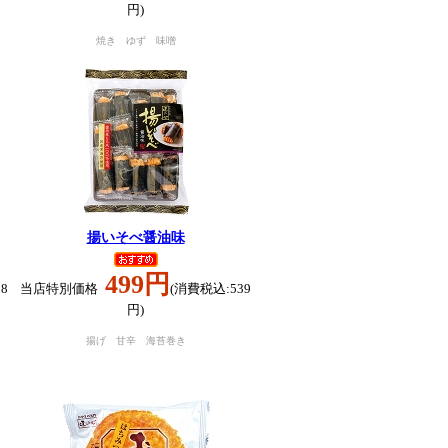
円)
焼き ゆず 味噌
揚いそべ醤油味
499円
8
当店特別価格
(消費税込:539
円)
揚げ 甘辛 海苔巻き