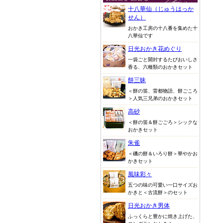
十八華仙（じゅうはっか
せん）
おかき工房の十八番を集めた十
八華仙です
日光おかき花めぐり
一袋ごと開封するたびおいしさ
香る、六種類のおかきセット
餅三昧
＜餅の笛、雷都物語、餅ごころ
＞人気三兄弟のおかきセット
高砂
＜餅の笛＆餅ごごろ＞シックな
おかきセット
朱雀
＜磯の餅＆いろり餅＞華やかお
かきセット
風味彩々
五つの味の可愛い一口サイズお
かきと＜古流餅＞のセット
日光おかき男体
ふっくらと豊かに焼き上げた、