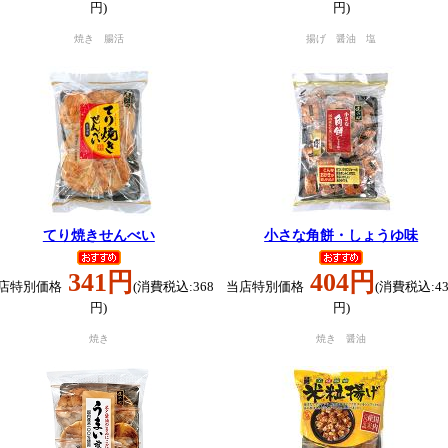
円)
円)
焼き 腸活
揚げ 醤油 塩
てり焼きせんべい
小さな角餅・しょうゆ味
341円
404円
店特別価格
(消費税込:368
当店特別価格
(消費税込:43
円)
円)
焼き
焼き 醤油