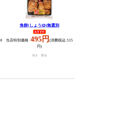
角餅(しょうゆ)無選別
495円
8
当店特別価格
(消費税込:535
円)
焼き 醤油