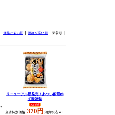
価格が安い順
価格が高い順
新着順
リニューアル新発売！あつい煎餅ゆ
ず味噌味
2
370円
当店特別価格
(消費税込:400