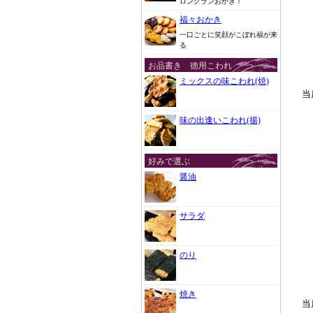
ロングランおかき！
福々おかき
一口ごとに笑顔がこぼれ福が来
る
お品書き 徳用こわれ
ミックスの味こわれ(焼)
当
味の出逢いこわれ(揚)
好みで選ぶ
醤油
サラダ
のり
焼き
当