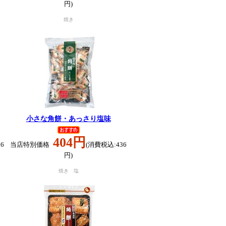
円)
焼き
小さな角餅・あっさり塩味
404円
6
当店特別価格
(消費税込:436
円)
焼き 塩