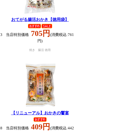
おてがる腸活おかき【徳用袋】
705円
3
当店特別価格
(消費税込:761
円)
焼き 腸活 徳用
【リニューアル】おかきの饗宴
409円
8
当店特別価格
(消費税込:442