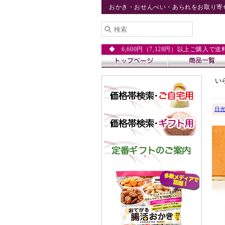
おかき・おせんべい・あられをお取り寄
◆ 6,600円（7,128円）以上ご購入で
い
日