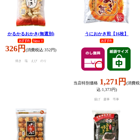
かるかるおかき(無選別)
うにおかき煎【16枚】
326円
(消費税込:352円)
焼き 塩 えび のり
1,271円
当店特別価格
(消費税
込:1,373円)
揚げ 慶事 弔事