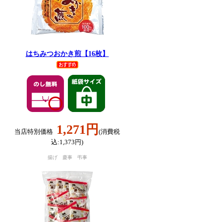
はちみつおかき煎【16枚】
1,271円
当店特別価格
(消費税
込:1,373円)
揚げ 慶事 弔事