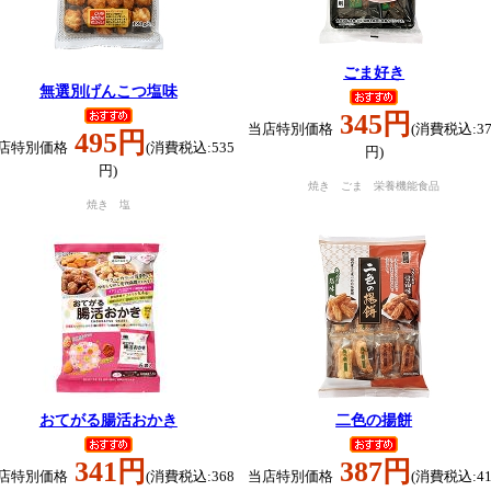
ごま好き
無選別げんこつ塩味
345円
当店特別価格
(消費税込:37
495円
店特別価格
(消費税込:535
円)
円)
焼き ごま 栄養機能食品
焼き 塩
おてがる腸活おかき
二色の揚餅
341円
387円
店特別価格
(消費税込:368
当店特別価格
(消費税込:41