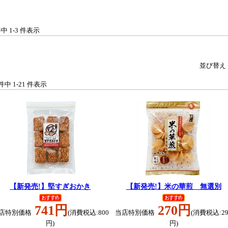
件中 1-3 件表示
並び替え
 件中 1-21 件表示
【新発売!】堅すぎおかき
【新発売!】米の華煎 無選別
741円
270円
店特別価格
(消費税込:800
当店特別価格
(消費税込:29
円)
円)