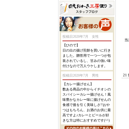
投稿日2020年7月 女性
当
【ひので】
日の出の揚げ煎餅を買いに行き
ました。贈答用で一つ一つが包
装されているし、甘みの強い味
付けなので万人ウケします。
21
投稿日2020年7月 男性
【カレー揚げせん】
数ある商品の中からイチオシの
スパイシーカレー揚げせん！風
味豊かなカレー味に揚げせんの
食感で後を引く美味しさ!!おや
つはもちろん、お酒のお供に最
高ですよ♪カレーとビールが好
きな方は特におすすめです(^^)