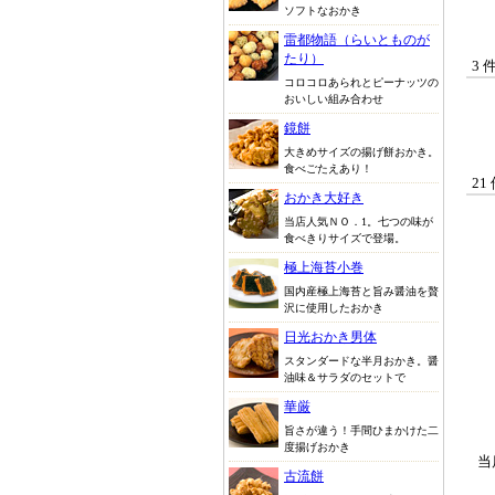
ソフトなおかき
雷都物語（らいとものが
たり）
3 
コロコロあられとピーナッツの
おいしい組み合わせ
鏡餅
大きめサイズの揚げ餅おかき。
食べごたえあり！
21
おかき大好き
当店人気ＮＯ．1。七つの味が
食べきりサイズで登場。
極上海苔小巻
国内産極上海苔と旨み醤油を贅
沢に使用したおかき
日光おかき男体
スタンダードな半月おかき。醤
油味＆サラダのセットで
華厳
旨さが違う！手間ひまかけた二
度揚げおかき
当
古流餅