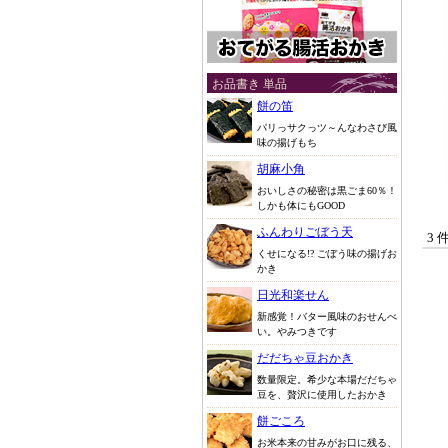
お品書き 単品
餅の笛
パリっサクっツ～んなわさび風
味の揚げもち
胡麻小角
おいしさの秘密は黒ごま60％！
しかも体にもGOOD
ふんわりごぼう天
3 
くせになる!? ごぼう味の揚げお
かき
日光和楽せん
新感覚！バター風味のおせんべ
い。やみつきです
だだちゃ豆おかき
数量限定。希少な本場だだちゃ
豆を、贅沢に使用したおかき
餅ごころ
お米本来の甘みがお口に残る、