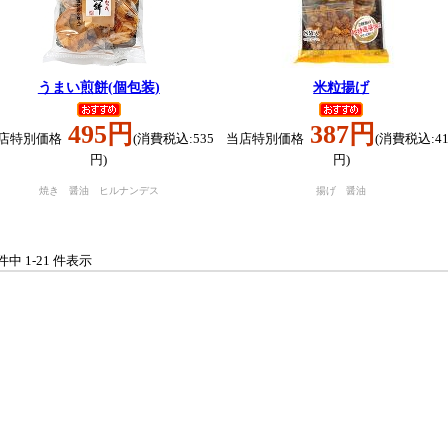
うまい煎餅(個包装)
米粒揚げ
495円
387円
店特別価格
(消費税込:535
当店特別価格
(消費税込:41
円)
円)
焼き 醤油 ヒルナンデス
揚げ 醤油
 件中 1-21 件表示