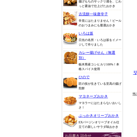
揚げもちのサックリ感を、じわ
っと醤油で仕上げたおかき
古流餅一味唐辛子
辛党にはたまりません！ビール
のおつまみにも最適おかき
いろは坂
日光の名所・いろは坂をイメー
ジして作りました
カレー揚げせん（無選
別）
栃木県産コシヒカリ100%！本
格スパイス使用
ひので
匠の技が生きている至高の揚げ
煎餅
当
マヨネーズおかき
マヨラーにはたまらないおいし
さ！
ぶっかきオリーブおかき
EXバージンオリーブオイル仕
立ての新しいサラダ味おかき
お品書き 詰合せ