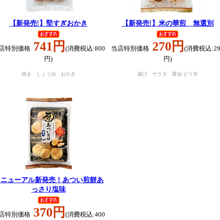
【新発売!】堅すぎおかき
【新発売!】米の華煎 無選別
741円
270円
店特別価格
(消費税込:800
当店特別価格
(消費税込:29
円)
円)
焼き しょうゆ おかき
揚げ サラダ 醤油 ピリ辛
リニューアル新発売！あつい煎餅あ
っさり塩味
370円
店特別価格
(消費税込:400