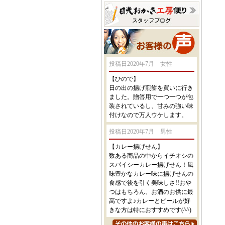
投稿日2020年7月 女性
【ひので】
日の出の揚げ煎餅を買いに行き
ました。贈答用で一つ一つが包
装されているし、甘みの強い味
付けなので万人ウケします。
投稿日2020年7月 男性
【カレー揚げせん】
数ある商品の中からイチオシの
スパイシーカレー揚げせん！風
味豊かなカレー味に揚げせんの
食感で後を引く美味しさ!!おや
つはもちろん、お酒のお供に最
高ですよ♪カレーとビールが好
きな方は特におすすめです(^^)