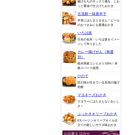
揚げもちのサックリ感を、じわ
っと醤油で仕上げたおかき
古流餅一味唐辛子
辛党にはたまりません！ビール
のおつまみにも最適おかき
いろは坂
日光の名所・いろは坂をイメー
ジして作りました
カレー揚げせん（無選
別）
栃木県産コシヒカリ100%！本
格スパイス使用
ひので
匠の技が生きている至高の揚げ
煎餅
マヨネーズおかき
マヨラーにはたまらないおいし
さ！
ぶっかきオリーブおかき
EXバージンオリーブオイル仕
立ての新しいサラダ味おかき
お品書き 詰合せ