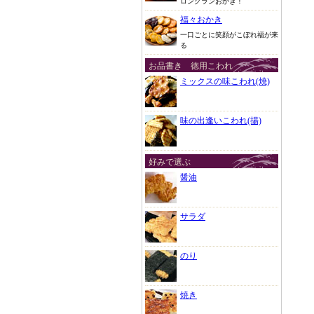
ロングランおかき！
福々おかき
一口ごとに笑顔がこぼれ福が来
る
お品書き 徳用こわれ
ミックスの味こわれ(焼)
味の出逢いこわれ(揚)
好みで選ぶ
醤油
サラダ
のり
焼き