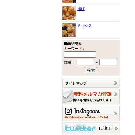
揚げ
ミックス
キーワード：
価格：
～