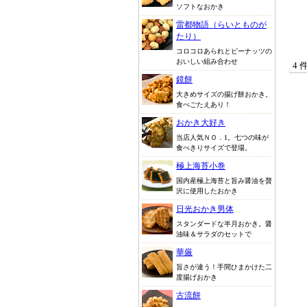
ソフトなおかき
雷都物語（らいとものが
たり）
コロコロあられとピーナッツの
おいしい組み合わせ
4 
鏡餅
大きめサイズの揚げ餅おかき。
食べごたえあり！
おかき大好き
当店人気ＮＯ．1。七つの味が
食べきりサイズで登場。
極上海苔小巻
国内産極上海苔と旨み醤油を贅
沢に使用したおかき
日光おかき男体
スタンダードな半月おかき。醤
油味＆サラダのセットで
華厳
旨さが違う！手間ひまかけた二
度揚げおかき
古流餅