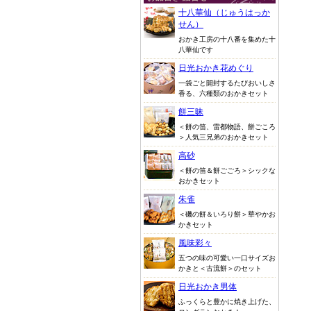
十八華仙（じゅうはっか
せん）
おかき工房の十八番を集めた十
八華仙です
日光おかき花めぐり
一袋ごと開封するたびおいしさ
香る、六種類のおかきセット
餅三昧
＜餅の笛、雷都物語、餅ごころ
＞人気三兄弟のおかきセット
高砂
＜餅の笛＆餅ごごろ＞シックな
おかきセット
朱雀
＜磯の餅＆いろり餅＞華やかお
かきセット
風味彩々
五つの味の可愛い一口サイズお
かきと＜古流餅＞のセット
日光おかき男体
ふっくらと豊かに焼き上げた、