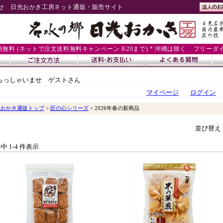
せ 日光おかき工房ネット通販・販売サイト
送料無料 (ネットで注文送料無料キャンペーン 8/20まで) * 沖縄は除く
フリーダイヤル
らっしゃいませ ゲストさん
マイページ
ログイン
光おかき通販トップ
>
匠の心シリーズ
> 2026年春の新商品
並び替え
件中 1-4 件表示