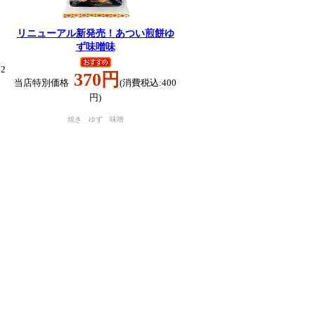
リニューアル新発売！あつい煎餅ゆ
ず味噌味
2
370円
当店特別価格
(消費税込:400
円)
焼き ゆず 味噌