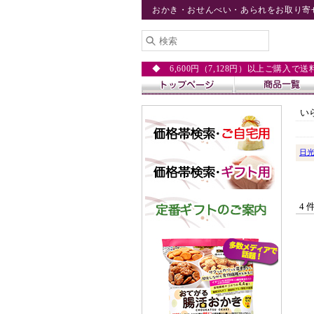
おかき・おせんべい・あられをお取り寄
◆ 6,600円（7,128円）以上ご購入で
い
日
4 