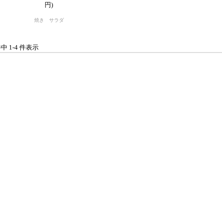
円)
焼き サラダ
件中 1-4 件表示