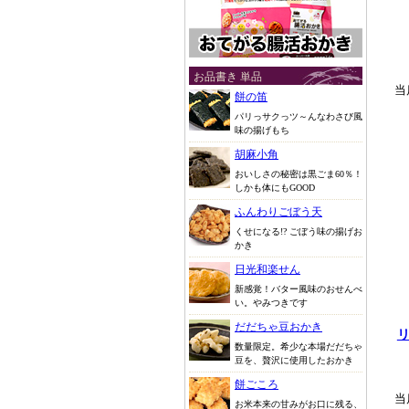
お品書き 単品
当
餅の笛
パリっサクっツ～んなわさび風
味の揚げもち
胡麻小角
おいしさの秘密は黒ごま60％！
しかも体にもGOOD
ふんわりごぼう天
くせになる!? ごぼう味の揚げお
かき
日光和楽せん
新感覚！バター風味のおせんべ
い。やみつきです
だだちゃ豆おかき
数量限定。希少な本場だだちゃ
豆を、贅沢に使用したおかき
餅ごころ
当
お米本来の甘みがお口に残る、