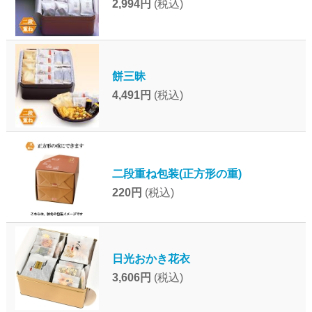
2,994円
(税込)
餅三昧
4,491円
(税込)
二段重ね包装(正方形の重)
220円
(税込)
日光おかき花衣
3,606円
(税込)