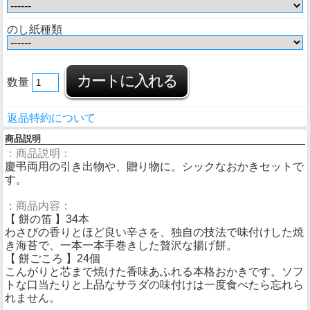
のし紙種類
数量
返品特約について
商品説明
：商品説明：
慶弔両用の引き出物や、贈り物に。シックなおかきセットで
す。
：商品内容：
【 餅の笛 】34本
わさびの香りとほど良い辛さを、独自の技法で味付けした焼
き海苔で、一本一本手巻きした贅沢な揚げ餅。
【 餅ごころ 】24個
こんがりと芯まで焼けた香味あふれる本格おかきです。ソフ
トな口当たりと上品なサラダの味付けは一度食べたら忘れら
れません。