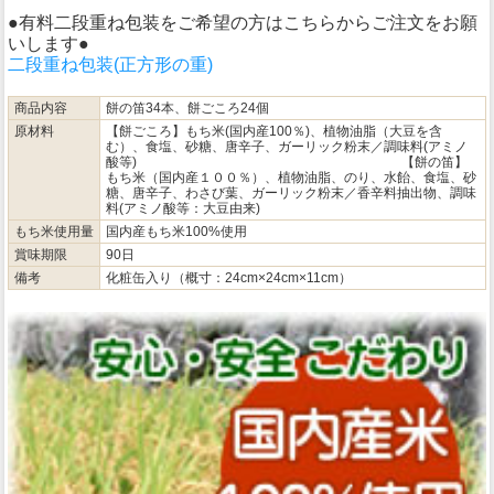
●有料二段重ね包装をご希望の方はこちらからご注文をお願
いします●
二段重ね包装(正方形の重)
商品内容
餅の笛34本、餅ごころ24個
原材料
【餅ごころ】もち米(国内産100％)、植物油脂（大豆を含
む）、食塩、砂糖、唐辛子、ガーリック粉末／調味料(アミノ
酸等) 【餅の笛】
もち米（国内産１００％）、植物油脂、のり、水飴、食塩、砂
糖、唐辛子、わさび葉、ガーリック粉末／香辛料抽出物、調味
料(アミノ酸等：大豆由来)
もち米使用量
国内産もち米100%使用
賞味期限
90日
備考
化粧缶入り（概寸：24cm×24cm×11cm）