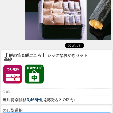
【 餅の笛＆餅ごころ 】 シックなおかきセット
高砂
G-03
当店特別価格
3,465円
(消費税込:3,742円)
のし型選択