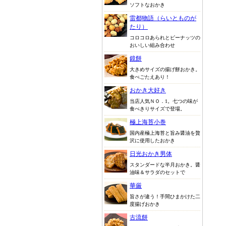
ソフトなおかき
雷都物語（らいとものが
たり）
コロコロあられとピーナッツの
おいしい組み合わせ
鏡餅
大きめサイズの揚げ餅おかき。
食べごたえあり！
おかき大好き
当店人気ＮＯ．1。七つの味が
食べきりサイズで登場。
極上海苔小巻
国内産極上海苔と旨み醤油を贅
沢に使用したおかき
日光おかき男体
スタンダードな半月おかき。醤
油味＆サラダのセットで
華厳
旨さが違う！手間ひまかけた二
度揚げおかき
古流餅