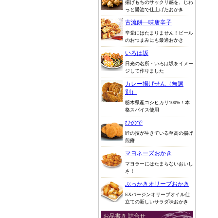
揚げもちのサックリ感を、じわ
っと醤油で仕上げたおかき
古流餅一味唐辛子
辛党にはたまりません！ビール
のおつまみにも最適おかき
いろは坂
日光の名所・いろは坂をイメー
ジして作りました
カレー揚げせん（無選
別）
栃木県産コシヒカリ100%！本
格スパイス使用
ひので
匠の技が生きている至高の揚げ
煎餅
マヨネーズおかき
マヨラーにはたまらないおいし
さ！
ぶっかきオリーブおかき
EXバージンオリーブオイル仕
立ての新しいサラダ味おかき
お品書き 詰合せ