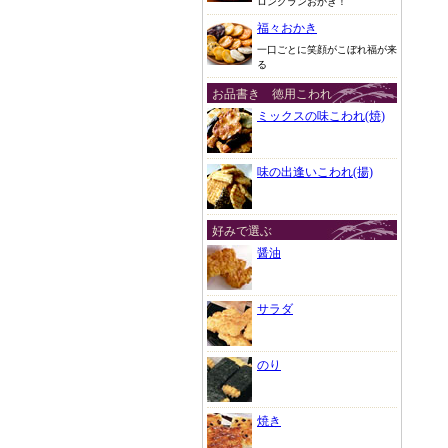
ロングランおかき！
福々おかき
一口ごとに笑顔がこぼれ福が来
る
お品書き 徳用こわれ
ミックスの味こわれ(焼)
味の出逢いこわれ(揚)
好みで選ぶ
醤油
サラダ
のり
焼き