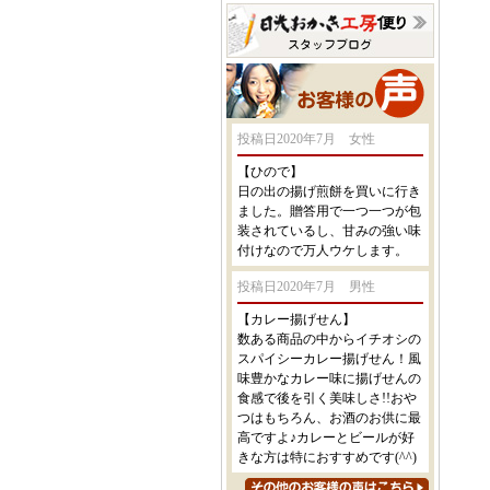
投稿日2020年7月 女性
【ひので】
日の出の揚げ煎餅を買いに行き
ました。贈答用で一つ一つが包
装されているし、甘みの強い味
付けなので万人ウケします。
投稿日2020年7月 男性
【カレー揚げせん】
数ある商品の中からイチオシの
スパイシーカレー揚げせん！風
味豊かなカレー味に揚げせんの
食感で後を引く美味しさ!!おや
つはもちろん、お酒のお供に最
高ですよ♪カレーとビールが好
きな方は特におすすめです(^^)