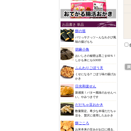
お品書き 単品
餅の笛
パリっサクっツ～んなわさび風
味の揚げもち
胡麻小角
おいしさの秘密は黒ごま60％！
しかも体にもGOOD
ふんわりごぼう天
くせになる!? ごぼう味の揚げお
かき
日光和楽せん
新感覚！バター風味のおせんべ
い。やみつきです
だだちゃ豆おかき
数量限定。希少な本場だだちゃ
豆を、贅沢に使用したおかき
餅ごころ
お米本来の甘みがお口に残る、