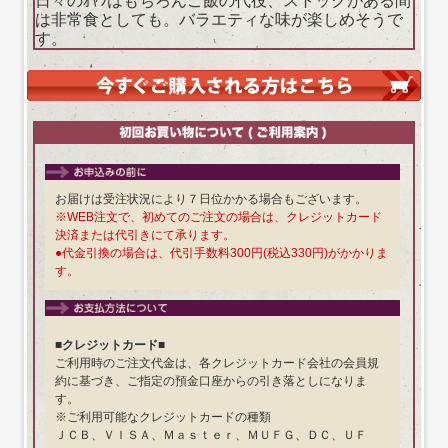
日々のｵﾔﾂはもちろんご飯の代役、ストックがある間
は非常食としても。バラエティな味が楽しめそうで
す。
お届けは受注状況により７日位かかる場合もございます。
※WEB注文で、初めてのご注文の場合は、クレジットカード
決済または代引きにて承ります。
●代金引換の場合は、代引手数料300円(税込330円)がかかりま
す。
■クレジットカード■
ご利用時のご注文代金は、各クレジットカード会社の会員規
約に基づき、ご指定の預金口座からの引き落としになりま
す。
※ご利用可能なクレジットカードの種類
ＪＣＢ、ＶＩＳＡ、Ｍａｓｔｅｒ、ＭＵＦＧ、ＤＣ、ＵＦ