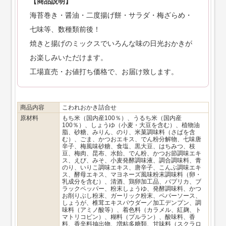
【商品説明】
海苔巻き・醤油・二度揚げ餅・サラダ・梅ざらめ・
七味等、数種類前後！
焼きと揚げのミックスでいろんな味の日光おかきが
お楽しみいただけます。
工場直売・お値打ち価格で、お届け致します。
商品内容
こわれおかき詰合せ
原材料
もち米（国内産100％）、うるち米（国内産
100％）、しょうゆ（小麦・大豆を含む）、植物油
脂、砂糖、みりん、のり、米菓調味料（さばを含
む）、ごま、かつおエキス、でん粉分解物、七味唐
辛子、梅風味砂糖、食塩、黒大豆、はちみつ、枝
豆、梅肉、昆布、水飴、でん粉、かつお節調味エキ
ス、えび、みそ、小麦発酵調味液、調合調味料、青
のり、いりこ調味エキス、唐辛子、こんぶ調味エキ
ス、酵母エキス、マヨネーズ風味粉末調味料（卵・
乳成分を含む）、清酒、鶏卵加工品、パプリカ、ブ
ラックペッパー、粉末しょうゆ、発酵調味料、かつ
お削りぶし粉末、ガーリック粉末、ペパーソース、
しょうが、椎茸エキスパウダー／加工デンプン、調
味料（アミノ酸等）、着色料（カラメル、紅麹、ト
マトリコピン）、糊料（プルラン）、酸味料、香
料、香辛料抽出物、増粘多糖類、甘味料（スクラロ