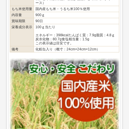
ース）
もち米使用量
国内産もち米・うるち米100％使用
内容量
900ｇ
賞味期限
90日
栄養成分表示
100ｇ当たり
エネルギー：398kcalたんぱく質：7.9g脂質：4.8ｇ
炭水化物：80.7g食塩相当量：1.5g
この表示値は目安です。
備考
化粧缶入り（概寸：24cm×24cm×12cm）