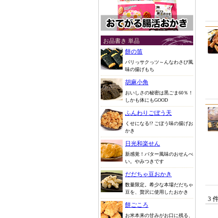
お品書き 単品
餅の笛
パリっサクっツ～んなわさび風
味の揚げもち
胡麻小角
おいしさの秘密は黒ごま60％！
しかも体にもGOOD
ふんわりごぼう天
くせになる!? ごぼう味の揚げお
かき
日光和楽せん
新感覚！バター風味のおせんべ
い。やみつきです
だだちゃ豆おかき
数量限定。希少な本場だだちゃ
豆を、贅沢に使用したおかき
3 
餅ごころ
お米本来の甘みがお口に残る、