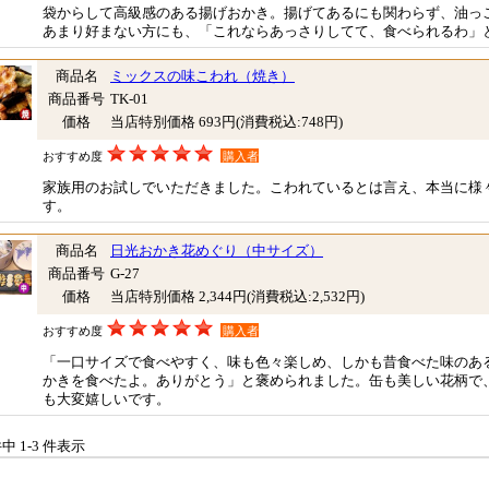
袋からして高級感のある揚げおかき。揚げてあるにも関わらず、油っ
あまり好まない方にも、「これならあっさりしてて、食べられるわ」
商品名
ミックスの味こわれ（焼き）
商品番号
TK-01
価格
当店特別価格 693円
(消費税込:748円)
おすすめ度
購入者
家族用のお試しでいただきました。こわれているとは言え、本当に様
す。
商品名
日光おかき花めぐり（中サイズ）
商品番号
G-27
価格
当店特別価格 2,344円
(消費税込:2,532円)
おすすめ度
購入者
「一口サイズで食べやすく、味も色々楽しめ、しかも昔食べた味のあ
かきを食べたよ。ありがとう」と褒められました。缶も美しい花柄で
も大変嬉しいです。
件中 1-3 件表示