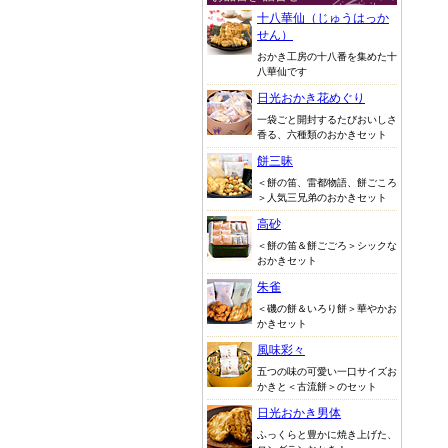
十八華仙（じゅうはっか
せん）
おかき工房の十八番を集めた十
八華仙です
日光おかき花めぐり
一袋ごと開封するたびおいしさ
香る、六種類のおかきセット
餅三昧
＜餅の笛、雷都物語、餅ごころ
＞人気三兄弟のおかきセット
高砂
＜餅の笛＆餅ごごろ＞シックな
おかきセット
朱雀
＜磯の餅＆いろり餅＞華やかお
かきセット
風味彩々
五つの味の可愛い一口サイズお
かきと＜古流餅＞のセット
日光おかき男体
ふっくらと豊かに焼き上げた、