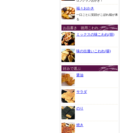
ロングランおかき！
福々おかき
一口ごとに笑顔がこぼれ福が来
る
お品書き 徳用こわれ
ミックスの味こわれ(焼)
味の出逢いこわれ(揚)
好みで選ぶ
醤油
サラダ
のり
焼き