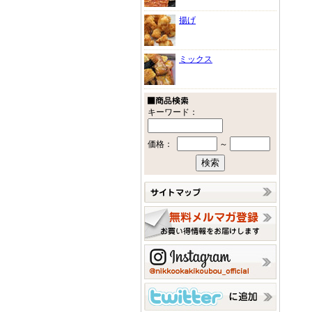
揚げ
ミックス
キーワード：
価格：
～