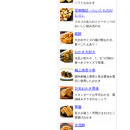
ソフトなおかき
雷都物語（らいとものが
たり）
コロコロあられとピーナッツの
おいしい組み合わせ
鏡餅
大きめサイズの揚げ餅おかき。
食べごたえあり！
おかき大好き
当店人気ＮＯ．1。七つの味が
食べきりサイズで登場。
極上海苔小巻
国内産極上海苔と旨み醤油を贅
沢に使用したおかき
日光おかき男体
スタンダードな半月おかき。醤
油味＆サラダのセットで
華厳
旨さが違う！手間ひまかけた二
度揚げおかき
古流餅