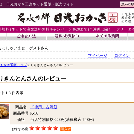
せ 日光おかき工房ネット通販・販売サイト
送料無料 (ネットで注文送料無料キャンペーン 8/20まで) * 沖縄は除く
フリーダイヤル
らっしゃいませ ゲストさん
マイページ
ログイン
光おかき通販トップ
> くりきんとんさんのレビュー
りきんとんさんのレビュー
件中 1-3 件表示
商品名
『徳用』古流餅
商品番号
K-16
価格
当店特別価格 693円
(消費税込:748円)
おすすめ度
購入者