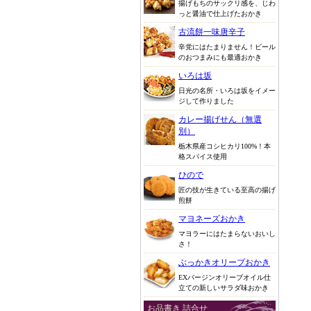
揚げもちのサックリ感を、じわ
っと醤油で仕上げたおかき
古流餅一味唐辛子
辛党にはたまりません！ビール
のおつまみにも最適おかき
いろは坂
日光の名所・いろは坂をイメー
ジして作りました
カレー揚げせん（無選
別）
栃木県産コシヒカリ100%！本
格スパイス使用
ひので
匠の技が生きている至高の揚げ
煎餅
マヨネーズおかき
マヨラーにはたまらないおいし
さ！
ぶっかきオリーブおかき
EXバージンオリーブオイル仕
立ての新しいサラダ味おかき
お品書き 詰合せ