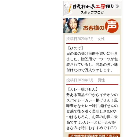
投稿日2020年7月 女性
【ひので】
日の出の揚げ煎餅を買いに行き
ました。贈答用で一つ一つが包
装されているし、甘みの強い味
付けなので万人ウケします。
投稿日2020年7月 男性
【カレー揚げせん】
数ある商品の中からイチオシの
スパイシーカレー揚げせん！風
味豊かなカレー味に揚げせんの
食感で後を引く美味しさ!!おや
つはもちろん、お酒のお供に最
高ですよ♪カレーとビールが好
きな方は特におすすめです(^^)