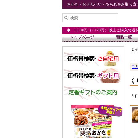
おかき・おせんべい・あられをお取り寄
◆ 6,600円（7,128円）以上ご購入で
い
日
く
3 