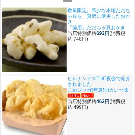
数量限定。希少な本場だだち
ゃ豆を、贅沢に使用したおか
き
『徳用』だだちゃ豆おかき
当店特別価格
693円
(消費税
込:748円)
ヒルナンデスTHE夜会で紹介
されました
こめジャガ(無選別)カレー味
当店特別価格
462円
(消費税
込:499円)