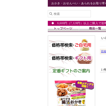
おかき・おせんべい・あられをお取り寄
◆ 6,600円（7,128円）以上ご購入で
い
日
1 