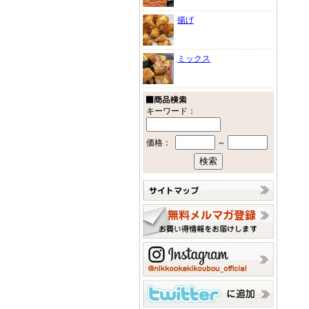
揚げ
ミックス
キーワード：
価格：
～