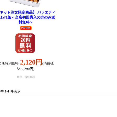
ネット注文限定商品】 バラエティ
こわれ缶＜当店初回購入の方のみ送
料無料＞
2,120円
当店特別価格
(消費税
込:2,290円)
新規 送料無料
件中 1-1 件表示