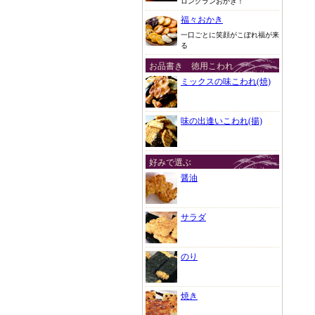
ロングランおかき！
福々おかき
一口ごとに笑顔がこぼれ福が来
る
お品書き 徳用こわれ
ミックスの味こわれ(焼)
味の出逢いこわれ(揚)
好みで選ぶ
醤油
サラダ
のり
焼き