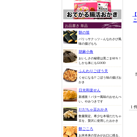
【
お品書き 単品
餅の笛
パリっサクっツ～んなわさび風
味の揚げもち
胡麻小角
おいしさの秘密は黒ごま60％！
しかも体にもGOOD
ふんわりごぼう天
くせになる!? ごぼう味の揚げお
かき
日光和楽せん
新感覚！バター風味のおせんべ
い。やみつきです
1 
だだちゃ豆おかき
数量限定。希少な本場だだちゃ
豆を、贅沢に使用したおかき
餅ごころ
お米本来の甘みがお口に残る、