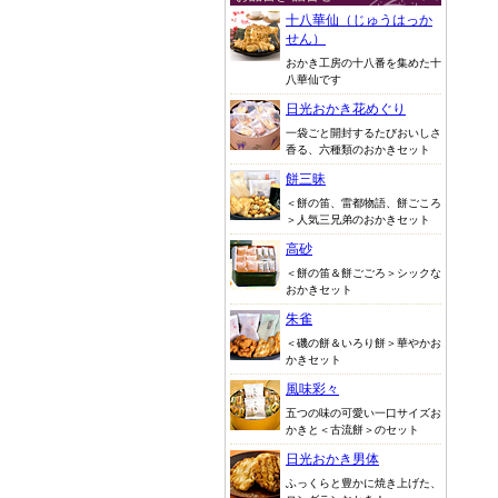
十八華仙（じゅうはっか
せん）
おかき工房の十八番を集めた十
八華仙です
日光おかき花めぐり
一袋ごと開封するたびおいしさ
香る、六種類のおかきセット
餅三昧
＜餅の笛、雷都物語、餅ごころ
＞人気三兄弟のおかきセット
高砂
＜餅の笛＆餅ごごろ＞シックな
おかきセット
朱雀
＜磯の餅＆いろり餅＞華やかお
かきセット
風味彩々
五つの味の可愛い一口サイズお
かきと＜古流餅＞のセット
日光おかき男体
ふっくらと豊かに焼き上げた、