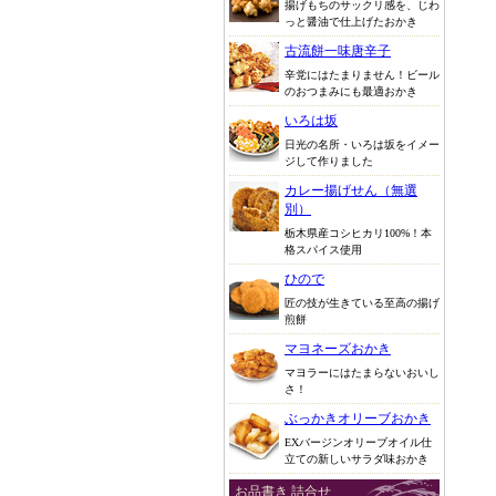
揚げもちのサックリ感を、じわ
っと醤油で仕上げたおかき
古流餅一味唐辛子
辛党にはたまりません！ビール
のおつまみにも最適おかき
いろは坂
日光の名所・いろは坂をイメー
ジして作りました
カレー揚げせん（無選
別）
栃木県産コシヒカリ100%！本
格スパイス使用
ひので
匠の技が生きている至高の揚げ
煎餅
マヨネーズおかき
マヨラーにはたまらないおいし
さ！
ぶっかきオリーブおかき
EXバージンオリーブオイル仕
立ての新しいサラダ味おかき
お品書き 詰合せ