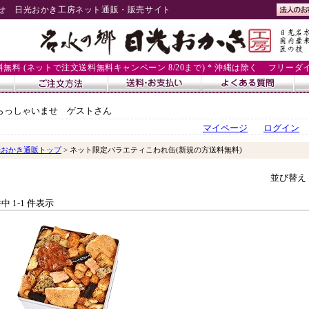
せ 日光おかき工房ネット通販・販売サイト
送料無料 (ネットで注文送料無料キャンペーン 8/20まで) * 沖縄は除く
フリーダイヤル
らっしゃいませ ゲストさん
マイページ
ログイン
光おかき通販トップ
> ネット限定バラエティこわれ缶(新規の方送料無料)
並び替え
件中 1-1 件表示