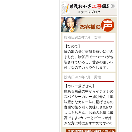
投稿日2020年7月 女性
【ひので】
日の出の揚げ煎餅を買いに行き
ました。贈答用で一つ一つが包
装されているし、甘みの強い味
付けなので万人ウケします。
投稿日2020年7月 男性
【カレー揚げせん】
数ある商品の中からイチオシの
スパイシーカレー揚げせん！風
味豊かなカレー味に揚げせんの
食感で後を引く美味しさ!!おや
つはもちろん、お酒のお供に最
高ですよ♪カレーとビールが好
きな方は特におすすめです(^^)