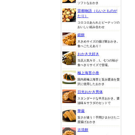
ソフトなおかき
雷都物語（らいとものが
たり）
コロコロあられとピーナッツの
おいしい組み合わせ
鏡餅
大きめサイズの揚げ餅おかき。
食べごたえあり！
おかき大好き
当店人気ＮＯ．1。七つの味が
食べきりサイズで登場。
極上海苔小巻
国内産極上海苔と旨み醤油を贅
沢に使用したおかき
日光おかき男体
スタンダードな半月おかき。醤
油味＆サラダのセットで
華厳
旨さが違う！手間ひまかけた二
度揚げおかき
古流餅