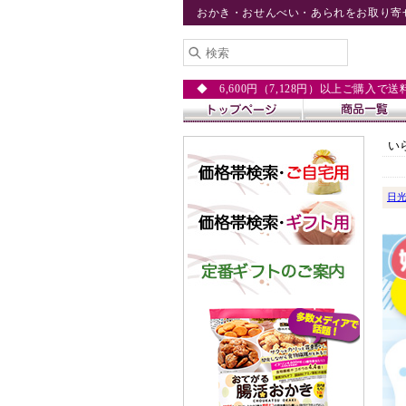
おかき・おせんべい・あられをお取り寄
◆ 6,600円（7,128円）以上ご購入で
い
日