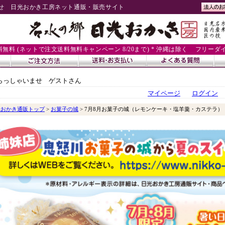
せ 日光おかき工房ネット通販・販売サイト
送料無料 (ネットで注文送料無料キャンペーン 8/20まで) * 沖縄は除く
フリーダイヤル
らっしゃいませ ゲストさん
マイページ
ログイン
光おかき通販トップ
>
お菓子の城
> 7月8月お菓子の城（レモンケーキ・塩羊羹・カステラ）