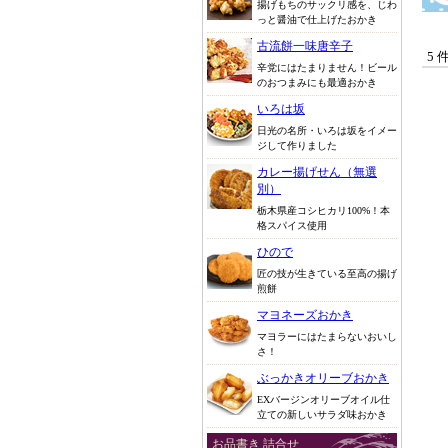
揚げもちのサックリ感を、じわ
っと醤油で仕上げたおかき
古流餅一味唐辛子
5 
辛党にはたまりません！ビール
のおつまみにも最適おかき
いろは坂
日光の名所・いろは坂をイメー
ジして作りました
カレー揚げせん（無選
別）
栃木県産コシヒカリ100%！本
格スパイス使用
ひので
匠の技が生きている至高の揚げ
煎餅
マヨネーズおかき
マヨラーにはたまらないおいし
さ！
ぶっかきオリーブおかき
EXバージンオリーブオイル仕
立ての新しいサラダ味おかき
お品書き 詰合せ