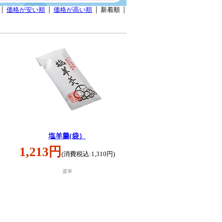
価格が安い順
価格が高い順
新着順
塩羊羹(袋）
1,213円
(消費税込:1,310円)
慶事