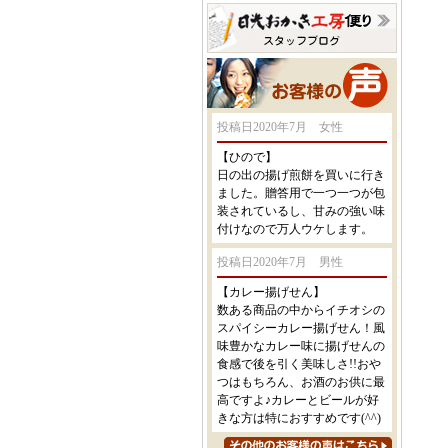
投稿日2020年7月 女性
【ひので】
日の出の揚げ煎餅を買いに行き
ました。贈答用で一つ一つが包
装されているし、甘みの強い味
付けなので万人ウケします。
投稿日2020年7月 男性
【カレー揚げせん】
数ある商品の中からイチオシの
スパイシーカレー揚げせん！風
味豊かなカレー味に揚げせんの
食感で後を引く美味しさ!!おや
つはもちろん、お酒のお供に最
高ですよ♪カレーとビールが好
きな方は特におすすめです(^^)