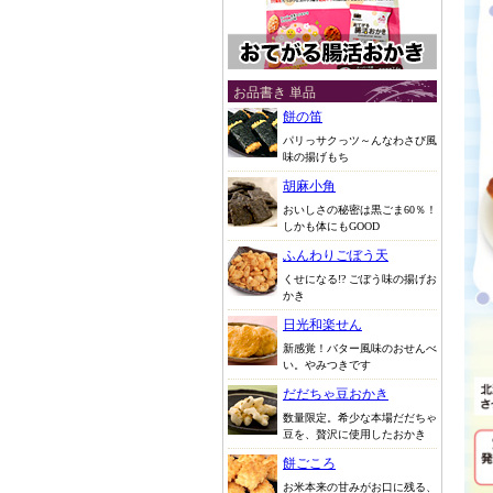
お品書き 単品
餅の笛
パリっサクっツ～んなわさび風
味の揚げもち
胡麻小角
おいしさの秘密は黒ごま60％！
しかも体にもGOOD
ふんわりごぼう天
くせになる!? ごぼう味の揚げお
かき
日光和楽せん
新感覚！バター風味のおせんべ
い。やみつきです
だだちゃ豆おかき
数量限定。希少な本場だだちゃ
豆を、贅沢に使用したおかき
餅ごころ
お米本来の甘みがお口に残る、