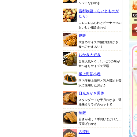
ソフトなおかき
雷都物語（らいとものが
たり）
コロコロあられとピーナッツの
おいしい組み合わせ
鏡餅
大きめサイズの揚げ餅おかき。
食べごたえあり！
おかき大好き
当店人気ＮＯ．1。七つの味が
食べきりサイズで登場。
極上海苔小巻
国内産極上海苔と旨み醤油を贅
沢に使用したおかき
日光おかき男体
スタンダードな半月おかき。醤
油味＆サラダのセットで
華厳
旨さが違う！手間ひまかけた二
度揚げおかき
古流餅