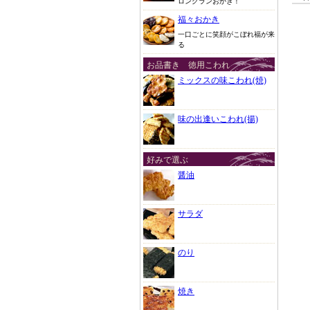
ロングランおかき！
福々おかき
一口ごとに笑顔がこぼれ福が来
る
お品書き 徳用こわれ
ミックスの味こわれ(焼)
味の出逢いこわれ(揚)
好みで選ぶ
醤油
サラダ
のり
焼き