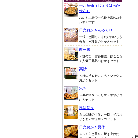
十八華仙（じゅうはっか
せん）
おかき工房の十八番を集めた十
八華仙です
日光おかき花めぐり
一袋ごと開封するたびおいしさ
香る、六種類のおかきセット
餅三昧
＜餅の笛、雷都物語、餅ごころ
＞人気三兄弟のおかきセット
高砂
＜餅の笛＆餅ごごろ＞シックな
おかきセット
朱雀
＜磯の餅＆いろり餅＞華やかお
かきセット
風味彩々
五つの味の可愛い一口サイズお
かきと＜古流餅＞のセット
日光おかき男体
ふっくらと豊かに焼き上げた、
5 