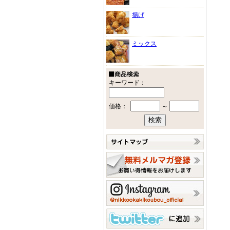
揚げ
ミックス
キーワード：
価格：
～