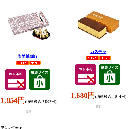
カステラ
塩羊羹(箱）
1,680円
(消費税込:1,814円)
1,854円
(消費税込:2,002円)
慶事
慶事
件中 1-5 件表示