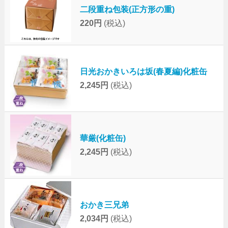
二段重ね包装(正方形の重)
220円
(税込)
日光おかきいろは坂(春夏編)化粧缶
2,245円
(税込)
華厳(化粧缶)
2,245円
(税込)
おかき三兄弟
2,034円
(税込)