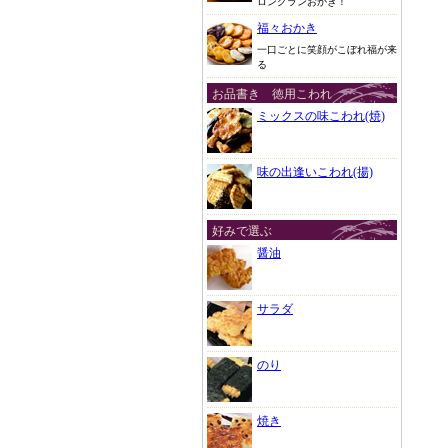
ロングランおかき！
福々おかき
一口ごとに笑顔がこぼれ福が来
る
お品書き 徳用こわれ
ミックスの味こわれ(焼)
味の出逢いこわれ(揚)
好みで選ぶ
醤油
サラダ
のり
焼き