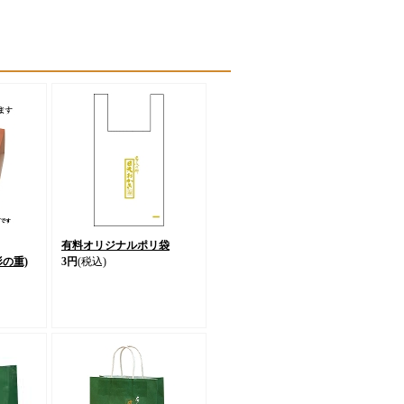
有料オリジナルポリ袋
の重)
3円
(税込)