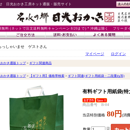
せ 日光おかき工房ネット通販・販売サイト
送料無料 (ネットで注文送料無料キャンペーン 8/20まで) * 沖縄は除く
フリーダイヤル
らっしゃいませ ゲストさん
マイページ
ログイン
光おかき通販トップ
>
ギフト関連商品
光おかき通販トップ
>
【ギフト用】価格帯検索
>
ギフト関連(ギフト用紙袋・二段重ね等)
有料ギフト用紙袋(特
商品番号 B-04
80円
当店特別価格
(消費
数量