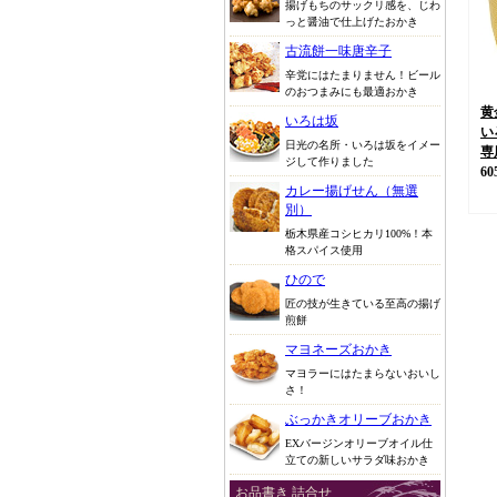
揚げもちのサックリ感を、じわ
っと醤油で仕上げたおかき
古流餅一味唐辛子
辛党にはたまりません！ビール
のおつまみにも最適おかき
黄
いろは坂
い
日光の名所・いろは坂をイメー
専
ジして作りました
60
カレー揚げせん（無選
別）
栃木県産コシヒカリ100%！本
格スパイス使用
ひので
匠の技が生きている至高の揚げ
煎餅
マヨネーズおかき
マヨラーにはたまらないおいし
さ！
ぶっかきオリーブおかき
EXバージンオリーブオイル仕
立ての新しいサラダ味おかき
お品書き 詰合せ