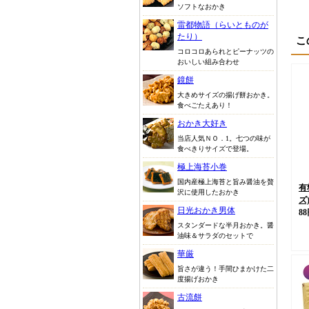
ソフトなおかき
雷都物語（らいとものが
たり）
こ
コロコロあられとピーナッツの
おいしい組み合わせ
鏡餅
大きめサイズの揚げ餅おかき。
食べごたえあり！
おかき大好き
当店人気ＮＯ．1。七つの味が
食べきりサイズで登場。
極上海苔小巻
国内産極上海苔と旨み醤油を贅
有
沢に使用したおかき
ズ
日光おかき男体
8
スタンダードな半月おかき。醤
油味＆サラダのセットで
華厳
旨さが違う！手間ひまかけた二
度揚げおかき
古流餅