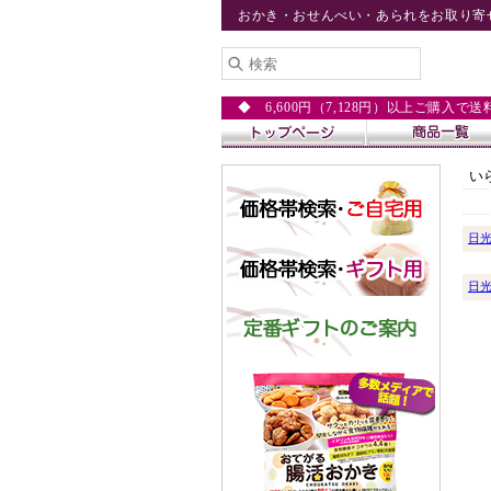
おかき・おせんべい・あられをお取り寄
◆ 6,600円（7,128円）以上ご購入で
い
日
日