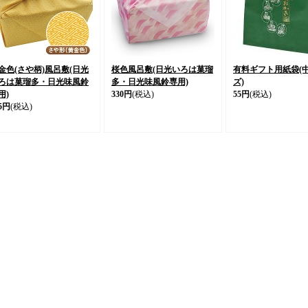
金色(さや柄)風呂敷(日光
桜色風呂敷(日光いろは菓瑠
有料ギフト用紙袋(
ろは菓瑠多・日光味風鈴
多・日光味風鈴専用)
ズ)
用)
330円
(税込)
55円
(税込)
5円
(税込)