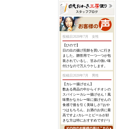
投稿日2020年7月 女性
【ひので】
日の出の揚げ煎餅を買いに行き
ました。贈答用で一つ一つが包
装されているし、甘みの強い味
付けなので万人ウケします。
投稿日2020年7月 男性
【カレー揚げせん】
数ある商品の中からイチオシの
スパイシーカレー揚げせん！風
味豊かなカレー味に揚げせんの
食感で後を引く美味しさ!!おや
つはもちろん、お酒のお供に最
高ですよ♪カレーとビールが好
きな方は特におすすめです(^^)