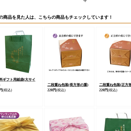
等
の商品を見た人は、こちらの商品もチェックしています！
料ギフト用紙袋(大サイ
)
二段重ね包装(長方形の重)
二段重ね包装(正方形
8円
(税込)
220円
(税込)
220円
(税込)