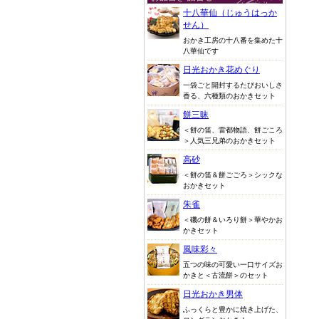
十八華仙（じゅうはっか
せん）
おかき工房の十八番を集めた十
八華仙です
日光おかき花めぐり
一袋ごと開封するたびおいしさ
香る、六種類のおかきセット
餅三昧
＜餅の笛、雷都物語、餅ごころ
＞人気三兄弟のおかきセット
高砂
＜餅の笛＆餅ごごろ＞シックな
おかきセット
朱雀
＜磯の餅＆いろり餅＞華やかお
かきセット
風味彩々
五つの味の可愛い一口サイズお
かきと＜古流餅＞のセット
日光おかき男体
ふっくらと豊かに焼き上げた、