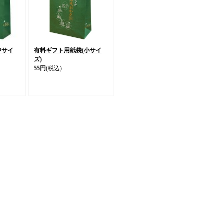
中サイ
有料ギフト用紙袋(小サイ
ズ)
55円
(税込)