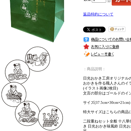
返品特約について
：商品説明：
日光おかき工房オリジナル
おかきを作る職人さんのイ
(イラスト画像2枚目)
文言の部分はゴールドのイ
サイズ(37.5cm×30cm×21cm)
特大サイズはこちらの商品
二段重ねセット全般 十八華
き 日光おかき味風鈴 日光