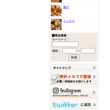
揚げ
ミックス
キーワード：
価格：
～