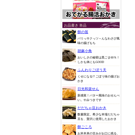
お品書き 単品
餅の笛
パリっサクっツ～んなわさび風
味の揚げもち
胡麻小角
おいしさの秘密は黒ごま60％！
しかも体にもGOOD
ふんわりごぼう天
くせになる!? ごぼう味の揚げお
かき
日光和楽せん
新感覚！バター風味のおせんべ
い。やみつきです
だだちゃ豆おかき
数量限定。希少な本場だだちゃ
豆を、贅沢に使用したおかき
餅ごころ
お米本来の甘みがお口に残る、